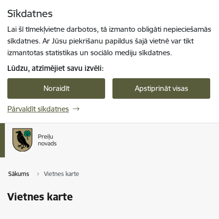
Pāriet uz lapas saturu
Sīkdatnes
Spied
lai meklētu
Enter
Lai šī tīmekļvietne darbotos, tā izmanto obligāti nepieciešamās
sīkdatnes. Ar Jūsu piekrišanu papildus šajā vietnē var tikt
izmantotas statistikas un sociālo mediju sīkdatnes.
Lūdzu, atzīmējiet savu izvēli:
Noraidīt
Apstiprināt visas
Pārvaldīt sīkdatnes
Sākums
Vietnes karte
Vietnes karte