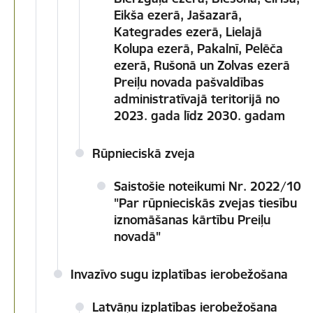
Eikša ezerā, Jašazarā,
Kategrades ezerā, Lielajā
Kolupa ezerā, Pakalnī, Pelēča
ezerā, Rušonā un Zolvas ezerā
Preiļu novada pašvaldības
administratīvajā teritorijā no
2023. gada līdz 2030. gadam
Rūpnieciskā zveja
Saistošie noteikumi Nr. 2022/10
"Par rūpnieciskās zvejas tiesību
iznomāšanas kārtību Preiļu
novadā"
Invazīvo sugu izplatības ierobežošana
Latvāņu izplatības ierobežošana