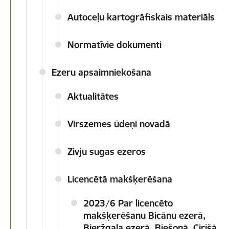
Autoceļu kartogrāfiskais materiāls
Normatīvie dokumenti
Ezeru apsaimniekošana
Aktualitātes
Virszemes ūdeņi novadā
Zivju sugas ezeros
Licencētā makšķerēšana
2023/6 Par licencēto
makšķerēšanu Bicānu ezerā,
Bieržgaļa ezerā, Biešonā, Cirišā,