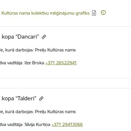
dēt:
u Kultūras nama kolektīvu mēģinājumu grafiks
 kopa “Dancari”
de, kurā darbojas: Preiļu Kultūras nams
tīva vadītāja: Ilze Broka
+371 26522941
 kopa “Talderi”
de, kurā darbojas: Preiļu Kultūras nams
īva vadītāja: Silvija Kurtiņa
+371 29413066