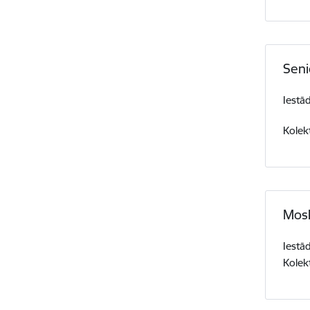
Seni
Iestā
Kolek
Mosk
Iestā
Kolekt