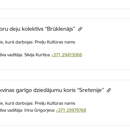
oru deju kolektīvs “Brūklenājs”
de, kurā darbojas: Preiļu Kultūras nams
tīva vadītāja:
Silvija Kurtiņa
+371 29413066
vinas garīgo dziedājumu koris “Sretenije”
de, kurā darbojas: Preiļu Kultūras nams
īva v
adītāja:
Irina Grigorjeva
+371 29979768