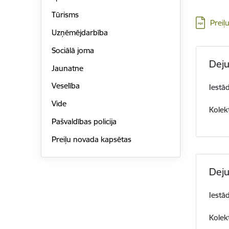
Tūrisms
Lejupielā
Preiļ
Uzņēmējdarbība
Sociālā joma
Deju
Jaunatne
Veselība
Iestā
Vide
Kolek
Pašvaldības policija
Preiļu novada kapsētas
Deju
Iestā
Kolekt