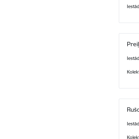
Iestā
Prei
Iestā
Kolek
Rušo
Iestā
Kolek