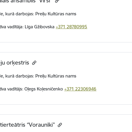
lais ansamblis “Virši”
de, kurā darbojas: Preiļu Kultūras nams
tīva vadītāja:
Līga Gžibovska
+371
28780995
ju orķestris
de, kurā darbojas: Preiļu Kultūras nams
tīva vadītājs: Oļegs Koļesničenko
+371 22306946
ierteātris “Voraunīki”