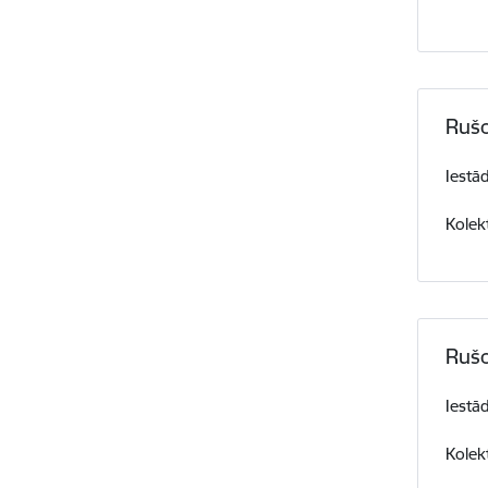
Rušo
Iestā
Kolekt
Rušo
Iestā
Kolekt