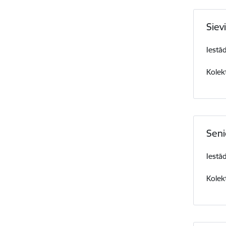
Siev
Iestā
Kolek
Seni
Iestā
Kolek