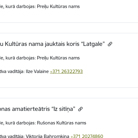
de, kurā darbojas: Preiļu Kultūras nams
ļu Kultūras nama jauktais koris “Latgale”
de, kurā darbojas: Preiļu Kultūras nams
tīva vadītāja:
Ilze Valaine
+371 26322793
nas amatierteātris “Iz sitīņa”
de, kurā darbojas: Rušonas Kultūras nams
tīva vadītāja: Viktorija Bahromkina
+371 20274860