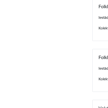
Folk
Iestā
Kolek
Folk
Iestā
Kolekt