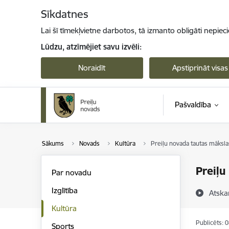
Pāriet uz lapas saturu
Sīkdatnes
Lai šī tīmekļvietne darbotos, tā izmanto obligāti nepiec
Lūdzu, atzīmējiet savu izvēli:
Noraidīt
Apstiprināt visas
Pašvaldība
Sākums
Novads
Kultūra
Preiļu novada tautas mākslas
Preiļu
Par novadu
Izglītība
Atska
Kultūra
Publicēts: 
Sports