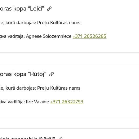
loras kopa “Leiči”
de, kurā darbojas: Preiļu Kultūras nams
tīva vadītāja:
Agnese Solozemniece
+371 26526285
loras kopa “Rūtoj”
de, kurā darbojas: Preiļu Kultūras nams
īva vadītāja: Ilze Valaine
+371 26322793