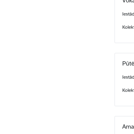
Vokā
Iestā
Kolek
Pūtē
Iestā
Kolek
Amat