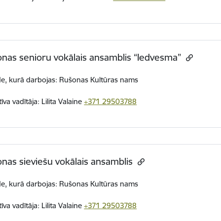
nas senioru vokālais ansamblis “Iedvesma”
de, kurā darbojas: Rušonas Kultūras nams
īva vadītāja: Lilita Valaine
+371 29503788
nas sieviešu vokālais ansamblis
de, kurā darbojas: Rušonas Kultūras nams
īva vadītāja: Lilita Valaine
+371 29503788