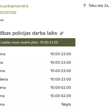
ts:
Talsu iela 2a
.policija@preili.lv
 65307330
dības policijas darba laiks
 šodien esam atvērti plkst. 10.00-23.00
ena
10.00-23.00
na
10.00-23.00
ena
10.00-23.00
diena
10.00-23.00
iena
10.00-02.00
ena
10.00-02.00
ena
Slēgts