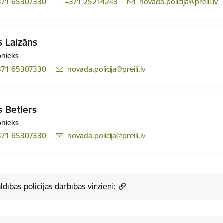
371 65307330
+371 25214243
E-pasts:
novada.policija@preili.lv
s Laizāns
bnieks
371 65307330
E-pasts:
novada.policija@preili.lv
s Betlers
bnieks
371 65307330
E-pasts:
novada.policija@preili.lv
ldības policijas darbības virzieni: