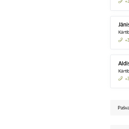
+
Jāni
Kārtī
+
Aldi
Kārtī
+
Pašva