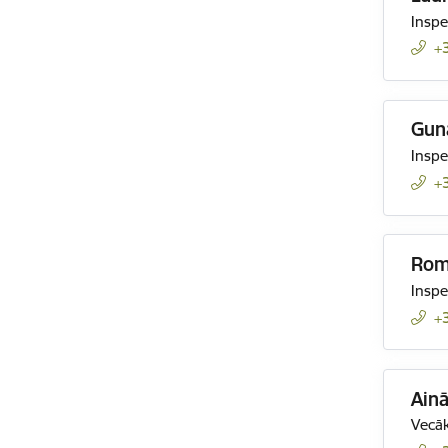
Inspe
+
Gun
Inspe
+
Rom
Inspe
+
Ainā
Vecāk