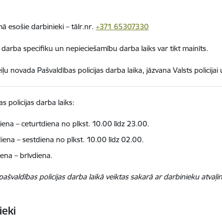
ā esošie darbinieki – tālr.nr.
+371 65307330
 darba specifiku un nepieciešamību darba laiks var tikt mainīts.
ļu novada Pašvaldības policijas darba laika, jāzvana Valsts policijai 
s policijas darba laiks:
iena – ceturtdiena no plkst. 10.00 līdz 23.00.
iena – sestdiena no plkst. 10.00 līdz 02.00.
iena – brīvdiena.
pašvaldības policijas darba laikā veiktas sakarā ar darbinieku atvaļ
ieki