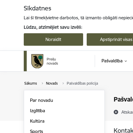
Pāriet uz lapas saturu
Sīkdatnes
Lai šī tīmekļvietne darbotos, tā izmanto obligāti nepiec
Lūdzu, atzīmējiet savu izvēli:
Noraidīt
Apstiprināt visas
Pašvaldība
Sākums
Novads
Pašvaldības policija
Pašval
Par novadu
Izglītība
Atska
Kultūra
Kontak
Sports