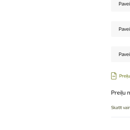
Pavei
Pavei
Pavei
Lejupielā
Preiļ
Preiļu 
Skatīt vai