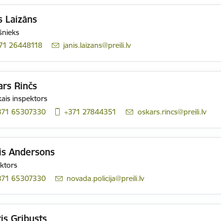
s Laizāns
šnieks
71 26448118
E-pasts:
janis.laizans@preili.lv
rs Rinčs
ais inspektors
371 65307330
+371 27844351
E-pasts:
oskars.rincs@preili.lv
is Andersons
ktors
371 65307330
E-pasts:
novada.policija@preili.lv
is Gribusts