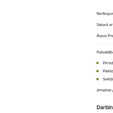
Norīkojum
Sakarā ar
Ārpus Prei
Pašvaldība
Pirmd
Piektd
Svētd
Izmaiņas 
Darbin