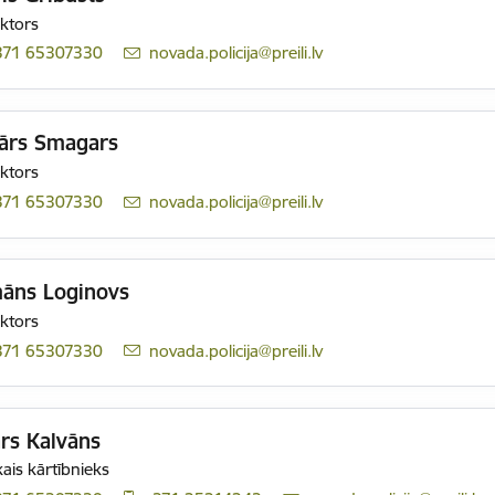
ktors
371 65307330
E-pasts:
novada.policija@preili.lv
ārs Smagars
ktors
371 65307330
E-pasts:
novada.policija@preili.lv
āns Loginovs
ktors
371 65307330
E-pasts:
novada.policija@preili.lv
rs Kalvāns
ais kārtībnieks