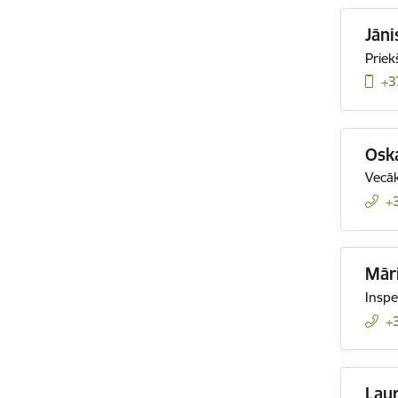
Jāni
Priek
+3
Oska
Vecāk
+
Mār
Inspe
+
Laur