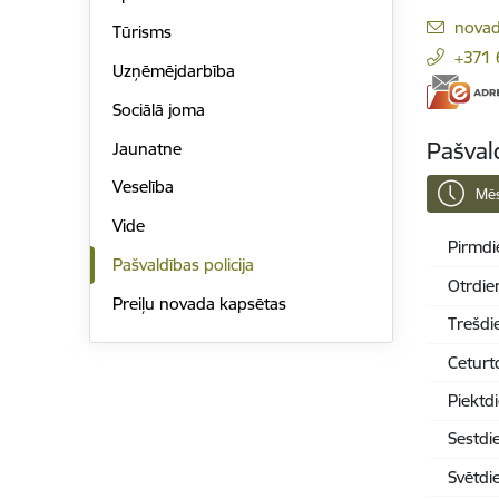
E-pas
novada
Tūrisms
+371
Uzņēmējdarbība
Sociālā joma
Pašval
Jaunatne
Veselība
Mēs
Vide
Pirmdi
Pašvaldības policija
Otrdie
Preiļu novada kapsētas
Trešdi
Ceturt
Piektd
Sestdi
Svētdi