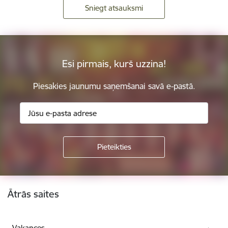
Sniegt atsauksmi
Esi pirmais, kurš uzzina!
Piesakies jaunumu saņemšanai savā e-pastā.
Kājene
Ātrās saites
Vakances