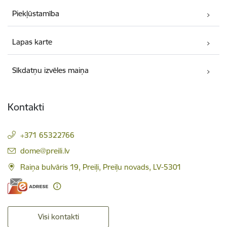
Piekļūstamība
Lapas karte
Sīkdatņu izvēles maiņa
Kontakti
+371 65322766
E-pasts:
dome@preili.lv
Raiņa bulvāris 19, Preiļi, Preiļu novads, LV-5301
Visi kontakti