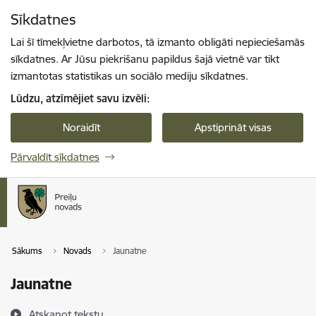
Pāriet uz lapas saturu
Sīkdatnes
Spied
lai meklētu
Enter
Lai šī tīmekļvietne darbotos, tā izmanto obligāti nepieciešamās
sīkdatnes. Ar Jūsu piekrišanu papildus šajā vietnē var tikt
izmantotas statistikas un sociālo mediju sīkdatnes.
Lūdzu, atzīmējiet savu izvēli:
Noraidīt
Apstiprināt visas
Pārvaldīt sīkdatnes
Sākums
Novads
Jaunatne
Jaunatne
Atskaņot tekstu