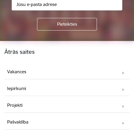
Kājene
Ātrās saites
Vakances
Iepirkumi
Projekti
Pašvaldība