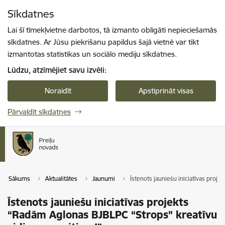
Pāriet uz lapas saturu
Sīkdatnes
Spied
lai meklētu
Enter
Lai šī tīmekļvietne darbotos, tā izmanto obligāti nepieciešamās
sīkdatnes. Ar Jūsu piekrišanu papildus šajā vietnē var tikt
izmantotas statistikas un sociālo mediju sīkdatnes.
Lūdzu, atzīmējiet savu izvēli:
Noraidīt
Apstiprināt visas
Pārvaldīt sīkdatnes
Sākums
Aktualitātes
Jaunumi
Īstenots jauniešu iniciatīvas proj
Īstenots jauniešu iniciatīvas projekts
“Radām Aglonas BJBLPC “Strops” kreatīvu