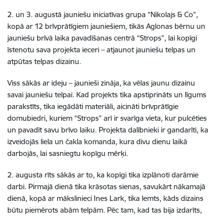
2. un 3. augustā jauniešu iniciatīvas grupa “Nikolajs & Co”,
kopā ar 12 brīvprātīgiem jauniešiem, tikās Aglonas bērnu un
jauniešu brīvā laika pavadīšanas centrā “Strops”, lai kopīgi
īstenotu sava projekta ieceri – atjaunot jauniešu telpas un
atpūtas telpas dizainu.
Viss sākās ar ideju – jaunieši zināja, ka vēlas jaunu dizainu
savai jauniešu telpai. Kad projekts tika apstiprināts un līgums
parakstīts, tika iegādāti materiāli, aicināti brīvprātīgie
domubiedri, kuriem “Strops” arī ir svarīga vieta, kur pulcēties
un pavadīt savu brīvo laiku. Projekta dalībnieki ir gandarīti, ka
izveidojās liela un čakla komanda, kura divu dienu laikā
darbojās, lai sasniegtu kopīgu mērķi.
2. augusta rīts sākās ar to, ka kopīgi tika izplānoti darāmie
darbi. Pirmajā dienā tika krāsotas sienas, savukārt nākamajā
dienā, kopā ar mākslinieci Ines Lark, tika lemts, kāds dizains
būtu piemērots abām telpām. Pēc tam, kad tas bija izdarīts,