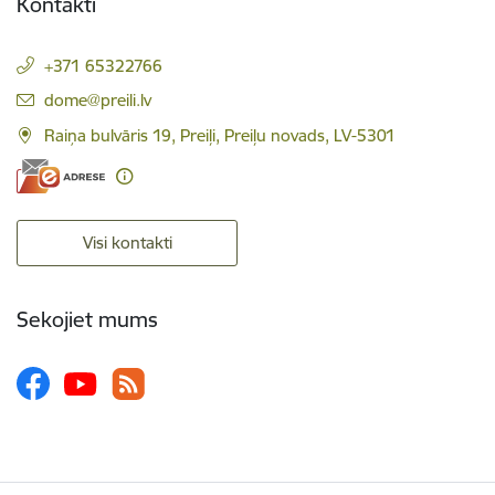
Kontakti
+371 65322766
E-pasts:
dome@preili.lv
Raiņa bulvāris 19, Preiļi, Preiļu novads, LV-5301
Visi kontakti
Sekojiet mums