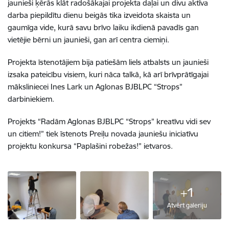
jaunieši ķērās klāt radošākajai projekta daļai un divu aktīva
darba piepildītu dienu beigās tika izveidota skaista un
gaumīga vide, kurā savu brīvo laiku ikdienā pavadīs gan
vietējie bērni un jaunieši, gan arī centra ciemiņi.
Projekta īstenotājiem bija patiešām liels atbalsts un jaunieši
izsaka pateicību visiem, kuri nāca talkā, kā arī brīvprātīgajai
māksliniecei Ines Lark un Aglonas BJBLPC “Strops”
darbiniekiem.
Projekts “Radām Aglonas BJBLPC “Strops” kreatīvu vidi sev
un citiem!” tiek īstenots Preiļu novada jauniešu iniciatīvu
projektu konkursa “Paplašini robežas!” ietvaros.
+1
Atvērt galeriju