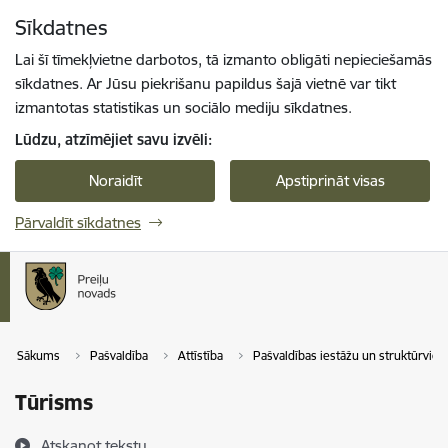
Pāriet uz lapas saturu
Sīkdatnes
Spied
lai meklētu
Enter
Lai šī tīmekļvietne darbotos, tā izmanto obligāti nepieciešamās
sīkdatnes. Ar Jūsu piekrišanu papildus šajā vietnē var tikt
izmantotas statistikas un sociālo mediju sīkdatnes.
Lūdzu, atzīmējiet savu izvēli:
Noraidīt
Apstiprināt visas
Pārvaldīt sīkdatnes
Sākums
Pašvaldība
Attīstība
Pašvaldības iestāžu un struktūrvien
Tūrisms
Atskaņot tekstu