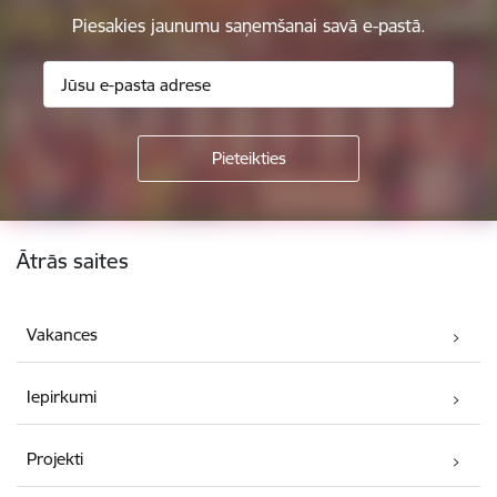
Piesakies jaunumu saņemšanai savā e-pastā.
Kājene
Ātrās saites
Vakances
Iepirkumi
Projekti