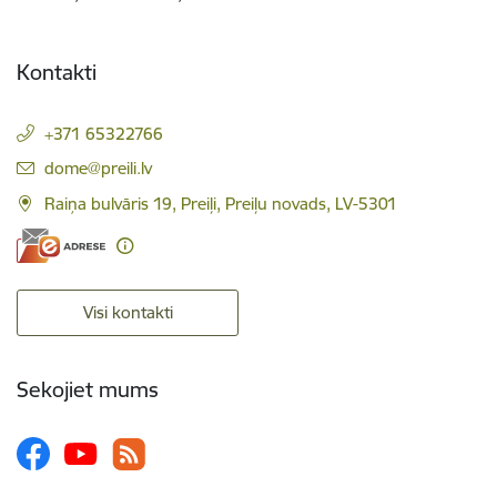
Kontakti
+371 65322766
E-pasts:
dome@preili.lv
Raiņa bulvāris 19, Preiļi, Preiļu novads, LV-5301
Visi kontakti
Sekojiet mums