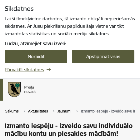
Pāriet uz lapas saturu
Sīkdatnes
Spied
lai meklētu
Enter
Lai šī tīmekļvietne darbotos, tā izmanto obligāti nepieciešamās
sīkdatnes. Ar Jūsu piekrišanu papildus šajā vietnē var tikt
izmantotas statistikas un sociālo mediju sīkdatnes.
Lūdzu, atzīmējiet savu izvēli:
Noraidīt
Apstiprināt visas
Pārvaldīt sīkdatnes
Sākums
Aktualitātes
Jaunumi
Izmanto iespēju - izveido savu in
Izmanto iespēju - izveido savu individuālo
mācību kontu un piesakies mācībām!