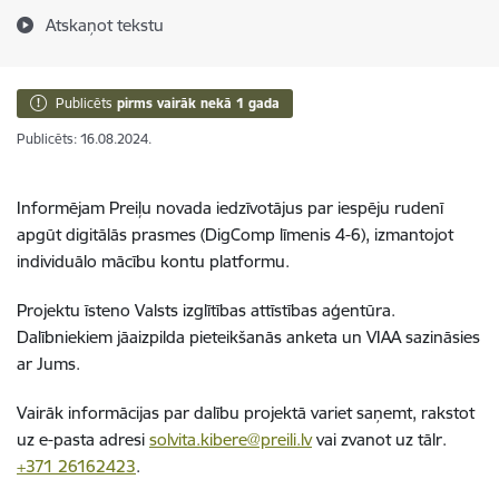
Atskaņot tekstu
Publicēts
pirms vairāk nekā 1 gada
Publicēts: 16.08.2024.
Informējam Preiļu novada iedzīvotājus par iespēju rudenī
apgūt digitālās prasmes (DigComp līmenis 4-6), izmantojot
individuālo mācību kontu platformu.
Projektu īsteno Valsts izglītības attīstības aģentūra.
Dalībniekiem jāaizpilda pieteikšanās anketa un VIAA sazināsies
ar Jums.
Vairāk informācijas par dalību projektā variet saņemt, rakstot
uz e-pasta adresi
solvita.kibere@preili.lv
vai zvanot uz tālr.
+371 26162423
.