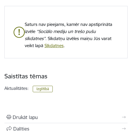
Saturs nav pieejams, kamēr nav apstiprināta
izvēle
“Sociālo mediju un trešo pušu
sīkdatnes”
. Sīkdatņu izvēles maiņu Jūs varat
veikt lapā
Sīkdatnes
.
Saistītas tēmas
Aktualitātes:
Izglītībā
Drukāt lapu
Dalīties