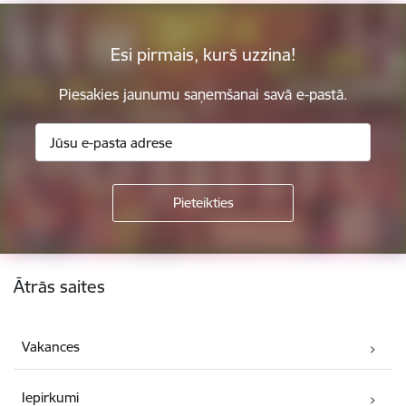
Esi pirmais, kurš uzzina!
Piesakies jaunumu saņemšanai savā e-pastā.
Kājene
Ātrās saites
Vakances
Iepirkumi