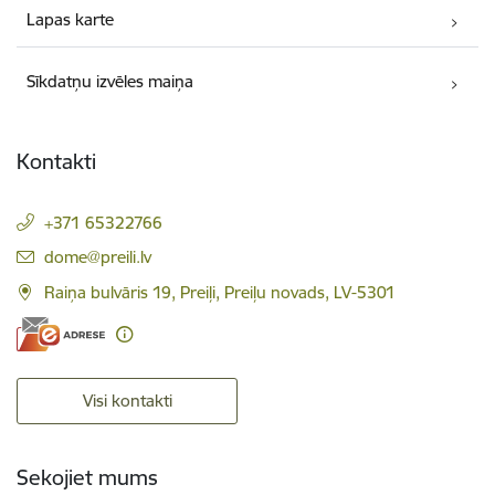
Lapas karte
Sīkdatņu izvēles maiņa
Kontakti
+371 65322766
E-pasts:
dome@preili.lv
Raiņa bulvāris 19, Preiļi, Preiļu novads, LV-5301
Visi kontakti
Sekojiet mums