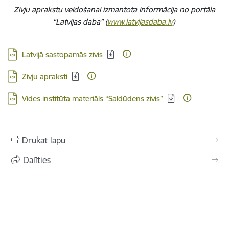
Zivju aprakstu veidošanai izmantota informācija no portāla
“Latvijas daba” (
www.latvijasdaba.lv
)
Lejupielādēt:
Latvijā sastopamās zivis
Lejupielādēt:
Zivju apraksti
Lejupielādēt:
Vides institūta materiāls “Saldūdens zivis”
Drukāt lapu
Dalīties