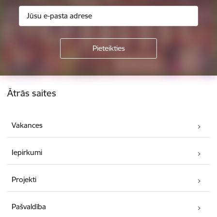
Kājene
Ātrās saites
Vakances
Iepirkumi
Projekti
Pašvaldība