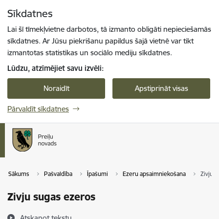
Pāriet uz lapas saturu
Sīkdatnes
Spied
lai meklētu
Enter
Lai šī tīmekļvietne darbotos, tā izmanto obligāti nepieciešamās
sīkdatnes. Ar Jūsu piekrišanu papildus šajā vietnē var tikt
izmantotas statistikas un sociālo mediju sīkdatnes.
Lūdzu, atzīmējiet savu izvēli:
Noraidīt
Apstiprināt visas
Pārvaldīt sīkdatnes
Sākums
Pašvaldība
Īpašumi
Ezeru apsaimniekošana
Zivju 
Zivju sugas ezeros
Atskaņot tekstu