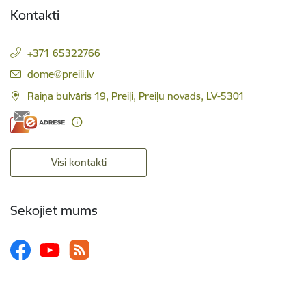
Kontakti
+371 65322766
E-pasts:
dome@preili.lv
Raiņa bulvāris 19, Preiļi, Preiļu novads, LV-5301
Visi kontakti
Sekojiet mums