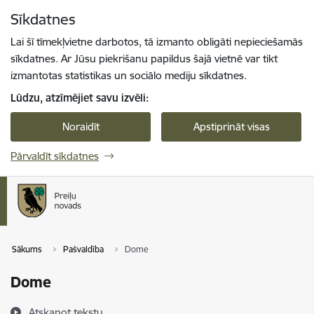
Pāriet uz lapas saturu
Sīkdatnes
Spied
lai meklētu
Enter
Lai šī tīmekļvietne darbotos, tā izmanto obligāti nepieciešamās
sīkdatnes. Ar Jūsu piekrišanu papildus šajā vietnē var tikt
izmantotas statistikas un sociālo mediju sīkdatnes.
Lūdzu, atzīmējiet savu izvēli:
Noraidīt
Apstiprināt visas
Pārvaldīt sīkdatnes
Sākums
Pašvaldība
Dome
Dome
Atskaņot tekstu