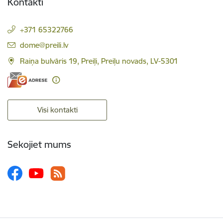
Kontakti
+371 65322766
E-pasts:
dome@preili.lv
Raiņa bulvāris 19, Preiļi, Preiļu novads, LV-5301
Visi kontakti
Sekojiet mums