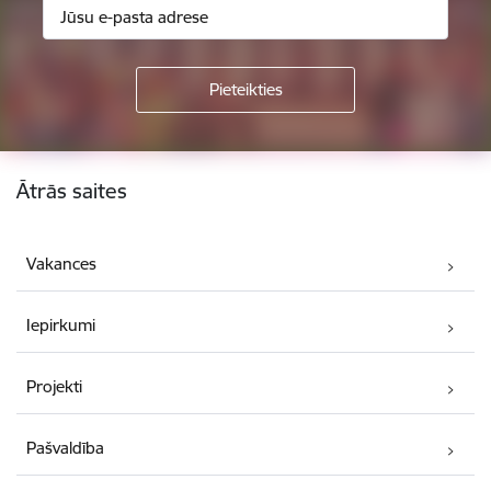
Kājene
Ātrās saites
Vakances
Iepirkumi
Projekti
Pašvaldība