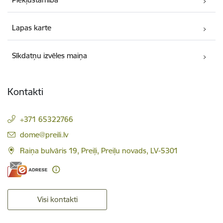
Lapas karte
Sīkdatņu izvēles maiņa
Kontakti
+371 65322766
E-pasts:
dome@preili.lv
Raiņa bulvāris 19, Preiļi, Preiļu novads, LV-5301
Visi kontakti