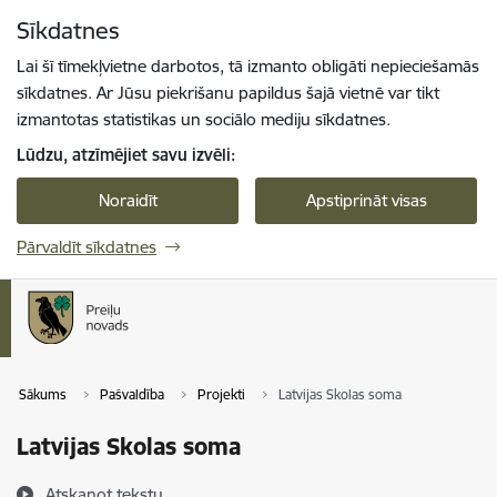
Pāriet uz lapas saturu
Sīkdatnes
Spied
lai meklētu
Enter
Lai šī tīmekļvietne darbotos, tā izmanto obligāti nepieciešamās
sīkdatnes. Ar Jūsu piekrišanu papildus šajā vietnē var tikt
izmantotas statistikas un sociālo mediju sīkdatnes.
Lūdzu, atzīmējiet savu izvēli:
Noraidīt
Apstiprināt visas
Pārvaldīt sīkdatnes
Sākums
Pašvaldība
Projekti
Latvijas Skolas soma
Latvijas Skolas soma
Atskaņot tekstu