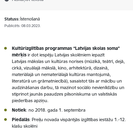
Statuss:
Īstenošanā
Publicēts: 08.03.2023.
Kultūrizglītības programmas “Latvijas skolas soma”
mērķis
ir dot iespēju Latvijas skolēniem iepazīt
Latvijas mākslas un kultūras norises (mūzikā, teātrī, dejā,
cirkā, vizuālajā mākslā, kino, arhitektūrā, dizainā,
materiālajā un nemateriālajā kultūras mantojumā,
literatūrā un grāmatniecībā), sasaistot tās ar mācību un
audzināšanas darbu, tā mazinot sociālo nevienlīdzību un
stiprinot jaunās paaudzes pilsoniskuma un valstiskās
piederības apziņu.
Notiek
: no 2018. gada 1. septembra
Piedalās
: Preiļu novada vispārējās izglītības iestāžu 1.-12.
klašu skolēni