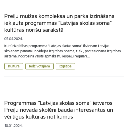
Preiļu muižas kompleksa un parka izzināšana
iekļauta programmas “Latvijas skolas soma”
kultūras norišu sarakstā
05.04.2024.
Kultūrizglītības programma “Latvijas skolas soma” ikvienam Latvijas
skolēnam pamata un vidējās izglītības posmā, t. sk., profesionālās izglītības
sistēmā, nodrošina valsts apmaksātu iespēju regulāri…
Kultūrā
Iedzīvotājiem
Izglītībā
Programmas "Latvijas skolas soma" ietvaros
Preiļu novada skolēni bauda interesantus un
vērtīgus kultūras notikumus
10.01.2024.