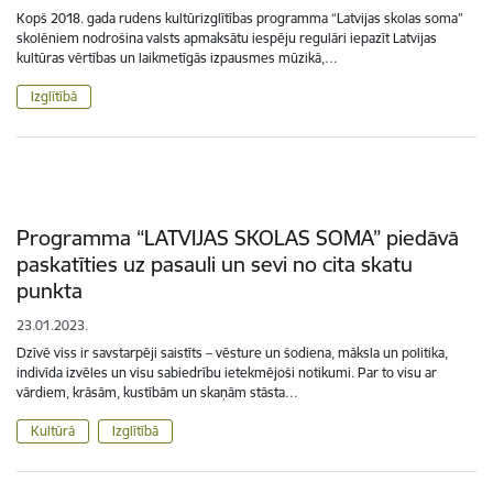
Kopš 2018. gada rudens kultūrizglītības programma “Latvijas skolas soma”
skolēniem nodrošina valsts apmaksātu iespēju regulāri iepazīt Latvijas
kultūras vērtības un laikmetīgās izpausmes mūzikā,…
Izglītībā
Programma “LATVIJAS SKOLAS SOMA” piedāvā
paskatīties uz pasauli un sevi no cita skatu
punkta
23.01.2023.
Dzīvē viss ir savstarpēji saistīts – vēsture un šodiena, māksla un politika,
indivīda izvēles un visu sabiedrību ietekmējoši notikumi. Par to visu ar
vārdiem, krāsām, kustībām un skaņām stāsta…
Kultūrā
Izglītībā