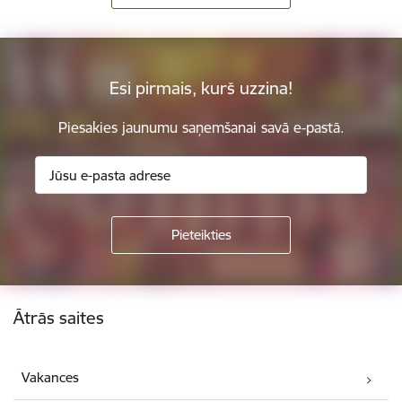
Esi pirmais, kurš uzzina!
Piesakies jaunumu saņemšanai savā e-pastā.
Kājene
Ātrās saites
Vakances