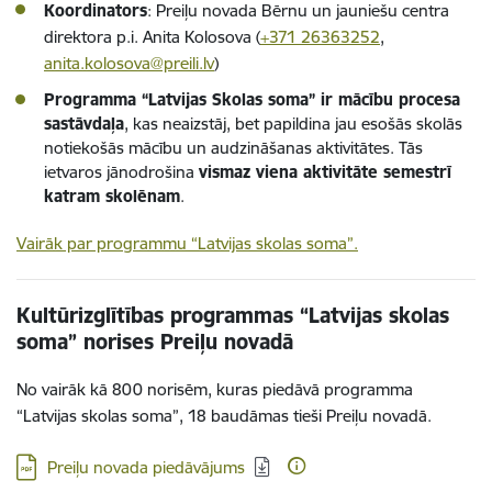
Koordinators
:
Preiļu novada Bērnu un jauniešu centra
direktora p.i. Anita Kolosova (
+371 26363252
,
anita.kolosova@preili.lv
)
Programma “Latvijas Skolas soma” ir mācību procesa
sastāvdaļa
, kas neaizstāj, bet papildina jau esošās skolās
notiekošās mācību un audzināšanas aktivitātes. Tās
ietvaros jānodrošina
vismaz viena aktivitāte semestrī
katram skolēnam
.
Vairāk par programmu “Latvijas skolas soma”.
Kultūrizglītības programmas “Latvijas skolas
soma” norises Preiļu novadā
No vairāk kā 800 norisēm, kuras piedāvā programma
“Latvijas skolas soma”, 18 baudāmas tieši Preiļu novadā.
Lejupielādēt:
Preiļu novada piedāvājums