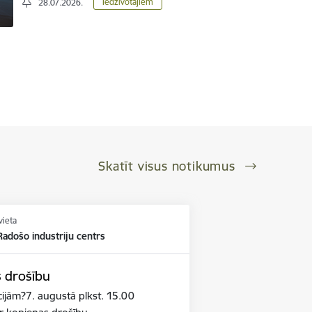
Iedzīvotājiem
28.07.2026.
Skatīt visus notikumus
vieta
adošo industriju centrs
s drošību
cijām?7. augustā plkst. 15.00