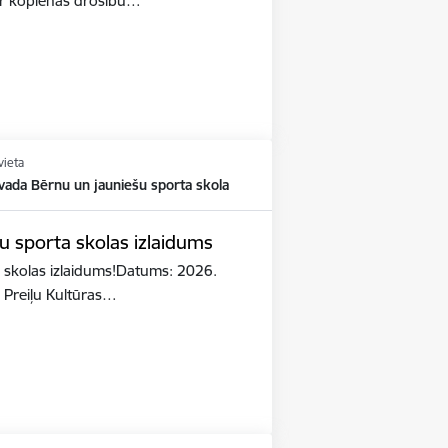
par kopienas drošību…
vieta
vada Bērnu un jauniešu sporta skola
u sporta skolas izlaidums
 skolas izlaidums!Datums: 2026.
: Preiļu Kultūras…