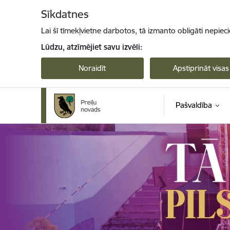
Pāriet uz lapas saturu
Sīkdatnes
Lai šī tīmekļvietne darbotos, tā izmanto obligāti nepiec
Lūdzu, atzīmējiet savu izvēli:
Noraidīt
Apstiprināt visas
Pašvaldība
Preiļi