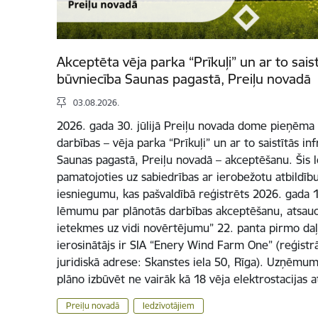
Akceptēta vēja parka “Prīkuļi” un ar to sais
būvniecība Saunas pagastā, Preiļu novadā
03.08.2026.
2026. gada 30. jūlijā Preiļu novada dome pieņēm
darbības – vēja parka “Prīkuļi” un ar to saistītās i
Saunas pagastā, Preiļu novadā – akceptēšanu. Šis
pamatojoties uz sabiedrības ar ierobežotu atbildī
iesniegumu, kas pašvaldībā reģistrēts 2026. gada 17
lēmumu par plānotās darbības akceptēšanu, atsauc
ietekmes uz vidi novērtējumu” 22. panta pirmo daļ
ierosinātājs ir SIA “Enery Wind Farm One” (reģist
juridiskā adrese: Skanstes iela 50, Rīga). Uzņēmum
plāno izbūvēt ne vairāk kā 18 vēja elektrostacijas 
Preiļu novadā
Iedzīvotājiem