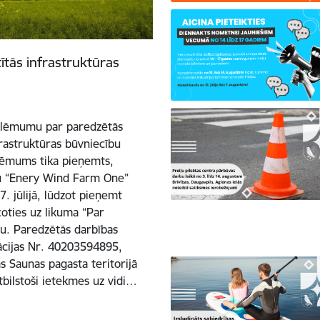
tītās infrastruktūras
a lēmumu par paredzētās
nfrastruktūras būvniecību
 lēmums tika pieņemts,
bu “Enery Wind Farm One”
. jūlijā, lūdzot pieņemt
oties uz likuma “Par
u. Paredzētās darbības
rācijas Nr. 40203594895,
s Saunas pagasta teritorijā
atbilstoši ietekmes uz vidi…