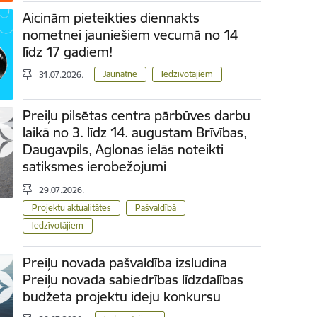
Aicinām pieteikties diennakts
nometnei jauniešiem vecumā no 14
līdz 17 gadiem!
Jaunatne
Iedzīvotājiem
31.07.2026.
Preiļu pilsētas centra pārbūves darbu
laikā no 3. līdz 14. augustam Brīvības,
Daugavpils, Aglonas ielās noteikti
satiksmes ierobežojumi
29.07.2026.
Projektu aktualitātes
Pašvaldībā
Iedzīvotājiem
Preiļu novada pašvaldība izsludina
Preiļu novada sabiedrības līdzdalības
budžeta projektu ideju konkursu