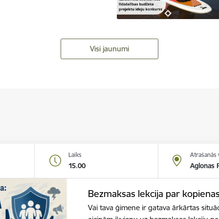
Visi jaunumi
Laiks
Atrašanās 
15.00
Aglonas R
Bezmaksas lekcija par kopiena
Vai tava ģimene ir gatava ārkārtas situā