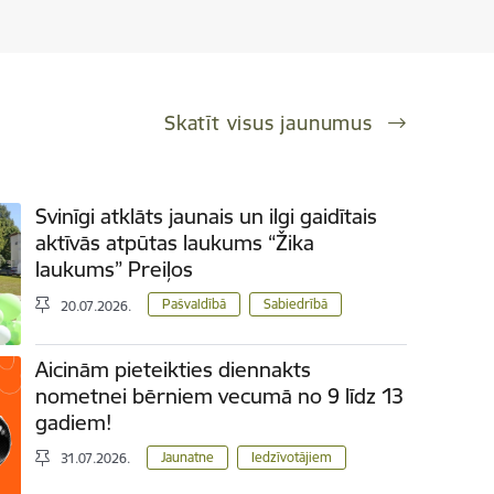
Skatīt visus jaunumus
Svinīgi atklāts jaunais un ilgi gaidītais
aktīvās atpūtas laukums “Žika
laukums” Preiļos
Pašvaldībā
Sabiedrībā
20.07.2026.
Aicinām pieteikties diennakts
nometnei bērniem vecumā no 9 līdz 13
gadiem!
Jaunatne
Iedzīvotājiem
31.07.2026.