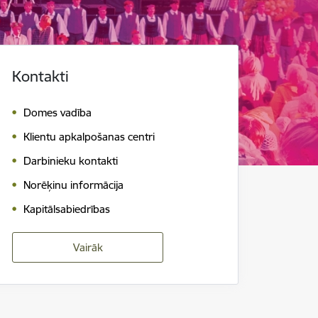
Kontakti
Domes vadība
Klientu apkalpošanas centri
Darbinieku kontakti
Norēķinu informācija
Kapitālsabiedrības
Vairāk