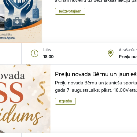
aicinām ikvienu uz bezmaksas lekciju 
Iedzīvotājiem
Laiks
Atrašanās 
18.00
Preiļu no
Preiļu novada Bērnu un jaunieš
Preiļu novada Bērnu un jauniešu sporta
gada 7. augustsLaiks: plkst. 18.00Vieta
Izglītība