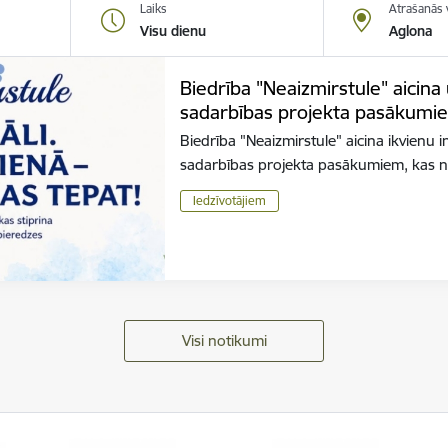
Laiks
Atrašanās 
Visu dienu
Aglona
Biedrība "Neaizmirstule" aicina
sadarbības projekta pasākumi
Biedrība "Neaizmirstule" aicina ikvienu 
sadarbības projekta pasākumiem, kas n
Iedzīvotājiem
Visi notikumi