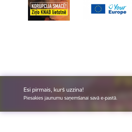
Esi pirmais, kurš uzzina!
Piesakies jaunumu saņemšanai savā e-pastā.
Kājene