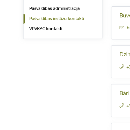
Pašvaldības administrācija
Būv
Pašvaldības iestāžu kontakti
E
b
VPVKAC kontakti
Dzi
+
Bāri
+