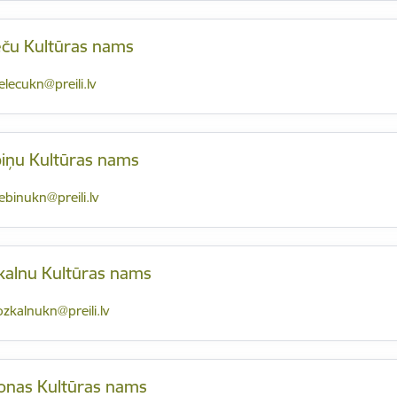
ēču Kultūras nams
-pasts:
elecukn@preili.lv
biņu Kultūras nams
-pasts:
iebinukn@preili.lv
kalnu Kultūras nams
-pasts:
ozkalnukn@preili.lv
onas Kultūras nams