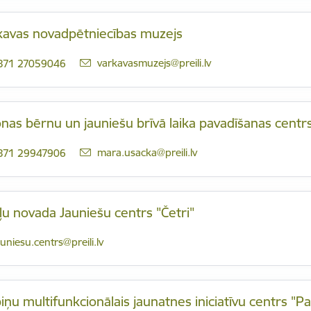
kavas novadpētniecības muzejs
E-pasts:
varkavasmuzejs@preili.lv
371 27059046
nas bērnu un jauniešu brīvā laika pavadīšanas cent
E-pasts:
mara.usacka@preili.lv
371 29947906
ļu novada Jauniešu centrs "Četri"
-pasts:
auniesu.centrs@preili.lv
iņu multifunkcionālais jaunatnes iniciatīvu centrs "P