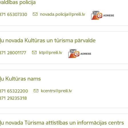
aldības policija
E-pasts:
novada.policija@preili.lv
371 65307330
ļu novada Kultūras un tūrisma pārvalde
E-pasts:
ktp@preili.lv
371 28001177
iļu Kultūras nams
E-pasts:
kcentrs@preili.lv
371 65322200
371 29235318
ļu novada Tūrisma attīstības un informācijas centrs