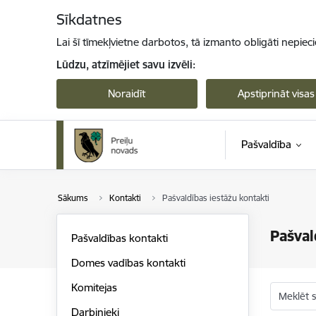
Pāriet uz lapas saturu
Sīkdatnes
Lai šī tīmekļvietne darbotos, tā izmanto obligāti nepiec
Lūdzu, atzīmējiet savu izvēli:
Noraidīt
Apstiprināt visas
Pašvaldība
Sākums
Kontakti
Pašvaldības iestāžu kontakti
Pašval
Pašvaldības kontakti
Domes vadības kontakti
Komitejas
Meklēt s
Darbinieki