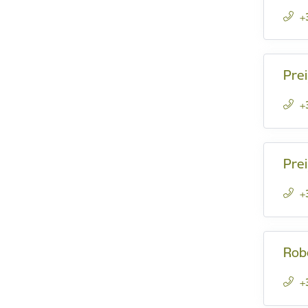
+
Pre
+
Prei
+
Rob
+