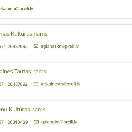
-pasts:
akapieni@preili.lv
onas Kultūras nams
E-pasts:
aglonaskn@preili.lv
371 26457692
kalnes Tautas nams
E-pasts:
aizkalnestn@preili.lv
371 26457692
ēnu Kultūras nams
E-pasts:
galenukn@preili.lv
371 26318429