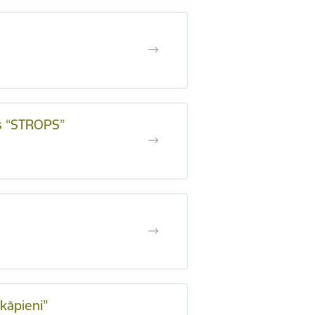
rs “STROPS”
akāpieni"