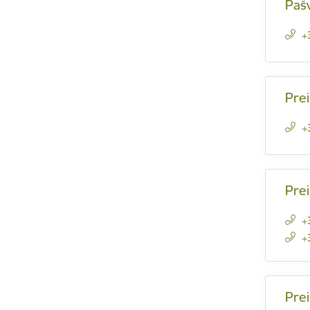
Pašv
+
Prei
+
Pre
+
+
Prei