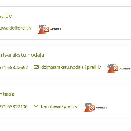
valde
-pasts:
uvvalde@preili.lv
mtsarakstu nodaļa
E-pasts:
dzimtsarakstu.nodala@preili.lv
371 65322692
ņtiesa
E-pasts:
barintiesa@preili.lv
371 65322106