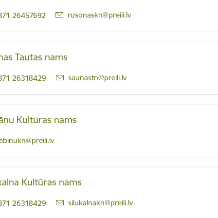
E-pasts:
rusonaskn@preili.lv
371 26457692
nas Tautas nams
E-pasts:
saunastn@preili.lv
371 26318429
jāņu Kultūras nams
-pasts:
iebinukn@preili.lv
kalna Kultūras nams
E-pasts:
silukalnakn@preili.lv
371 26318429