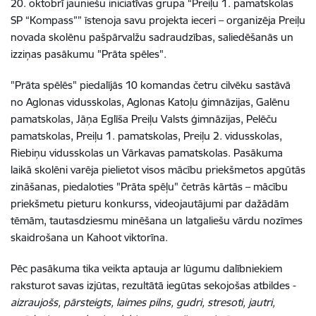
20. oktobrī jauniešu iniciatīvas grupa “Preiļu 1. pamatskolas
SP “Kompass”” īstenoja savu projekta ieceri – organizēja Preiļu
novada skolēnu pašpārvalžu sadraudzības, saliedēšanās un
izziņas pasākumu
"
Prāta spēles".
"Prāta spēlēs" piedalījās 10 komandas četru cilvēku sastāvā
no Aglonas vidusskolas, Aglonas Katoļu ģimnāzijas, Galēnu
pamatskolas, Jāņa Eglīša Preiļu Valsts ģimnāzijas, Pelēču
pamatskolas, Preiļu 1. pamatskolas, Preiļu 2. vidusskolas,
Riebiņu vidusskolas un Vārkavas pamatskolas. Pasākuma
laikā skolēni varēja pielietot visos mācību priekšmetos apgūtās
zināšanas, piedaloties "Prāta spēļu" četrās kārtās – mācību
priekšmetu pieturu konkurss, videojautājumi par dažādām
tēmām, tautasdziesmu minēšana un latgaliešu vārdu nozīmes
skaidrošana un Kahoot viktorīna.
Pēc pasākuma tika veikta aptauja ar lūgumu dalībniekiem
raksturot savas izjūtas, rezultātā iegūtas sekojošas atbildes -
aizraujošs, pārsteigts, laimes pilns, gudri, stresoti, jautri,