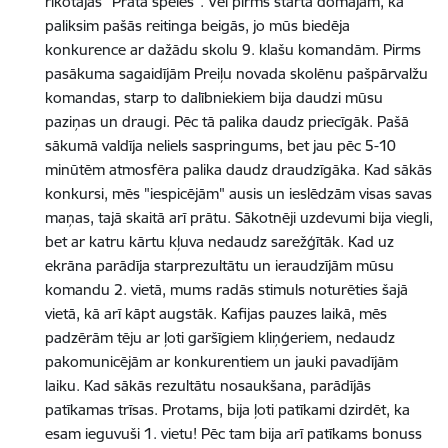
rīkotajās "Prāta spēlēs". Vēl pirms starta domājām, ka
paliksim pašās reitinga beigās, jo mūs biedēja
konkurence ar dažādu skolu 9. klašu komandām. Pirms
pasākuma sagaidījām Preiļu novada skolēnu pašpārvalžu
komandas, starp to dalībniekiem bija daudzi mūsu
paziņas un draugi. Pēc tā palika daudz priecīgāk. Pašā
sākumā valdīja neliels saspringums, bet jau pēc 5-10
minūtēm atmosfēra palika daudz draudzīgāka. Kad sākās
konkursi, mēs "iespicējām" ausis un ieslēdzām visas savas
maņas, tajā skaitā arī prātu. Sākotnēji uzdevumi bija viegli,
bet ar katru kārtu kļuva nedaudz sarežģītāk. Kad uz
ekrāna parādīja starprezultātu un ieraudzījām mūsu
komandu 2. vietā, mums radās stimuls noturēties šajā
vietā, kā arī kāpt augstāk. Kafijas pauzes laikā, mēs
padzērām tēju ar ļoti garšīgiem kliņģeriem, nedaudz
pakomunicējām ar konkurentiem un jauki pavadījām
laiku. Kad sākās rezultātu nosaukšana, parādījās
patīkamas trīsas. Protams, bija ļoti patīkami dzirdēt, ka
esam ieguvuši 1. vietu! Pēc tam bija arī patīkams bonuss