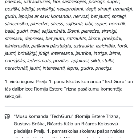
paēdusi, uztraukusies, labi, sastresojies, priecīgs, super,
pozitīvi, bēdīgi, smieklīgi, nesaprotami, viegli, strauji, uzmanīgi,
gudri, lepojos ar savu komandu, nervozi, bet jautri, spraigi,
sāncensība, pieredze, stress, sajūsmā, labi, super, normāli,
baisi, gudri, traki, sajūsmināti, līksmi, pieredze, sirsnīgi,
stresaini, depresīvi, bet jautri, satraukts, līksmi, priekpilni,
ieinteresēta, patīkami pārsteigta, uztraukta, izaicināta, forši,
jautri, brīnišķīgi, jūtīgi, interesanti, jautrība, intriga, laime,
enerģisks, iedvesmots, pozitīvs, apjukusi, slikti, stulbi,
neracionāli, jautri, interesanti, lepns, gudrs, priecīgs
.
1. vietu ieguva Preiļu 1. pamatskolas komanda "TechGuru" un
tās dalībniece Romija Estere Trizna pasākumu komentēja
sekojoši:
“Mūsu komanda "TechGuru" (Romija Estere Trizna,
Gustavs Briška, Ričards Kižlo un Ričards Kolosovs)
piedalījās Preiļu 1. pamatskolas skolēnu pašpārvaldes