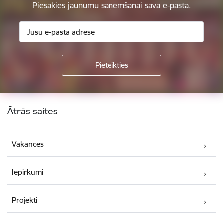
Piesakies jaunumu saņemšanai savā e-pastā.
Kājene
Ātrās saites
Vakances
Iepirkumi
Projekti