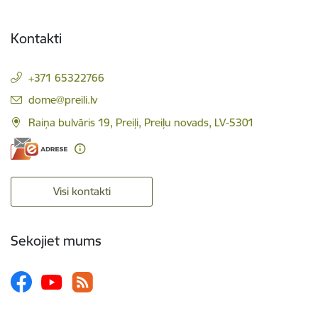
Kontakti
+371 65322766
E-pasts:
dome@preili.lv
Raiņa bulvāris 19, Preiļi, Preiļu novads, LV-5301
Visi kontakti
Sekojiet mums