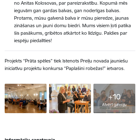
no Anitas Kolosovas, par pareizrakstību. Kopumā mēs
ieguvām gan gardas balvas, gan noderīgas balvas.
Protams, mūsu galvenā balva ir mūsu pieredze, jaunas
zināšanas un jauni domu biedri. Mums visiem ļoti patika
šis pasākums, gribētos atkārtot ko līdzīgu. Paldies par
iespēju piedalīties!
Projekts “Prāta spēles” tiek īstenots Preiļu novada jauniešu
iniciatīvu projektu konkursa “Paplašini robežas!” ietvaros.
+10
Atvērt galeriju