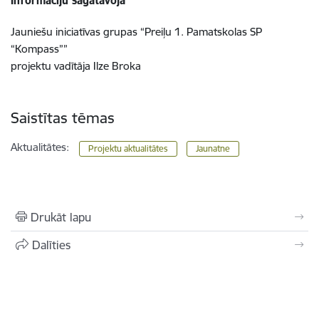
Informāciju sagatavoja
Jauniešu iniciatīvas grupas “Preiļu 1. Pamatskolas SP
“Kompass””
projektu vadītāja Ilze Broka
Saistītas tēmas
Aktualitātes:
Projektu aktualitātes
Jaunatne
Drukāt lapu
Dalīties