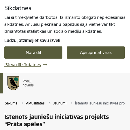
Pāriet uz lapas saturu
Sīkdatnes
Spied
lai meklētu
Enter
Lai šī tīmekļvietne darbotos, tā izmanto obligāti nepieciešamās
sīkdatnes. Ar Jūsu piekrišanu papildus šajā vietnē var tikt
izmantotas statistikas un sociālo mediju sīkdatnes.
Lūdzu, atzīmējiet savu izvēli:
Noraidīt
Apstiprināt visas
Pārvaldīt sīkdatnes
Sākums
Aktualitātes
Jaunumi
Īstenots jauniešu iniciatīvas projek
Īstenots jauniešu iniciatīvas projekts
“Prāta spēles”