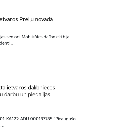
ietvaros Preiļu novadā
s seniori. Mobilitātes dalībnieki bija
udenti,…
kta ietvaros dalībnieces
žu darbu un piedalījās
-1-LV01-KA122-ADU-000137785 "Pieaugušo
ās…