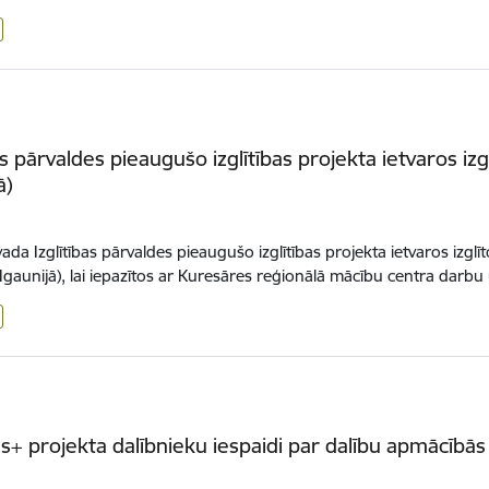
bas pārvaldes pieaugušo izglītības projekta ietvaros iz
ā)
ada Izglītības pārvaldes pieaugušo izglītības projekta ietvaros izglī
(Igaunijā), lai iepazītos ar Kuresāres reģionālā mācību centra darb
+ projekta dalībnieku iespaidi par dalību apmācībās 