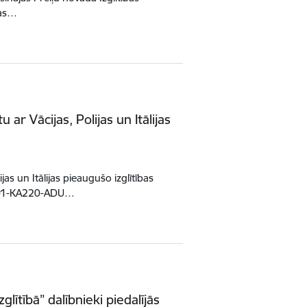
bas…
ar Vācijas, Polijas un Itālijas
as un Itālijas pieaugušo izglītības
L01-KA220-ADU…
ītībā” dalībnieki piedalījās