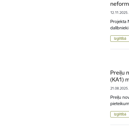
neformā
12.11.2025.
Projekta
dalībniek
Izglītībā
Preiļu 
(KA1) m
21.08.2025.
Preiļu no
pieteikum
Izglītībā