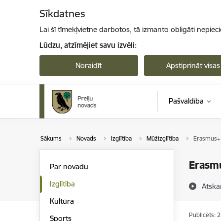
Pāriet uz lapas saturu
Sīkdatnes
Lai šī tīmekļvietne darbotos, tā izmanto obligāti nepiec
Lūdzu, atzīmējiet savu izvēli:
Noraidīt
Apstiprināt visas
Pašvaldība
Sākums
Novads
Izglītība
Mūžizglītība
Erasmus+ 
Erasmu
Par novadu
Izglītība
Atska
Kultūra
Publicēts: 
Sports