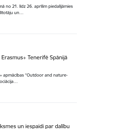
ā no 21. līdz 26. aprīlim piedalījāmies
lītotāju un…
s Erasmus+ Tenerifē Spānijā
mus+ apmācības “Outdoor and nature-
sociācija…
ksmes un iespaidi par dalību