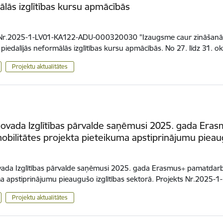
lās izglītības kursu apmācībās
 Nr.2025-1-LV01-KA122-ADU-000320030 "Izaugsme caur zināšanām -
i piedalījās neformālās izglītības kursu apmācībās. No 27. līdz 31.
Projektu aktualitātes
novada Izglītības pārvalde saņēmusi 2025. gada Era
obilitātes projekta pieteikuma apstiprinājumu pieaug
vada Izglītības pārvalde saņēmusi 2025. gada Erasmus+ pamatdarbī
a apstiprinājumu pieaugušo izglītības sektorā. Projekts Nr.2025
Projektu aktualitātes