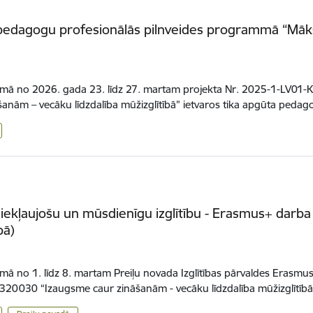
pedagogu profesionālās pilnveides programmā “Māksl
smā no 2026. gada 23. līdz 27. martam projekta Nr. 2025-1-LV
šanām – vecāku līdzdalība mūžizglītībā” ietvaros tika apgūta ped
 iekļaujošu un mūsdienīgu izglītību - Erasmus+ darba
bā)
.
mā no 1. līdz 8. martam Preiļu novada Izglītības pārvaldes Erasm
0030 “Izaugsme caur zināšanām - vecāku līdzdalība mūžizglītībā”