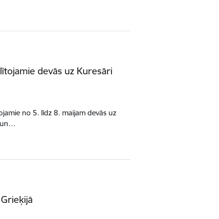
glītojamie devās uz Kuresāri
tojamie no 5. līdz 8. maijam devās uz
u un…
Grieķijā