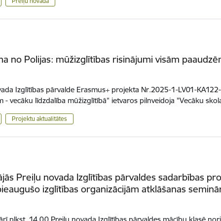
Preiļu novadā
a no Polijas: mūžizglītības risinājumi visām paaudz
.
ovada Izglītības pārvalde Erasmus+ projekta Nr.2025-1-LV01-KA
 - vecāku līdzdalība mūžizglītībā” ietvaros pilnveidoja "Vecāku sk
Projektu aktualitātes
ājās Preiļu novada Izglītības pārvaldes sadarbības proj
s pieaugušo izglītības organizācijām atklāšanas seminā
ārī plkst. 14.00 Preiļu novada Izglītības pārvaldes mācību klasē nori