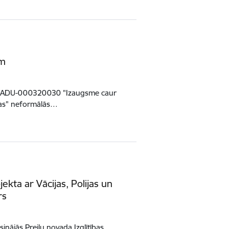
ēm
122-ADU-000320030 "Izaugsme caur
olas" neformālās…
ekta ar Vācijas, Polijas un
rs
sinājās Preiļu novada Izglītības