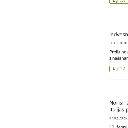
Izglītībā
Iedvesm
30.03.2026
Preiļu n
zināšanām
Izglītībā
Norisin
Itālija
17.02.2026.
10. febru