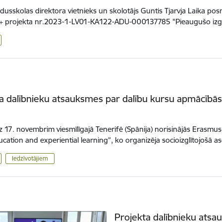
idusskolas direktora vietnieks un skolotājs Guntis Tjarvja Laika posm
+ projekta nr.2023-1-LV01-KA122-ADU-000137785 "Pieaugušo izg
a dalībnieku atsauksmes par dalību kursu apmācībā
dz 17. novembrim viesmīlīgajā Tenerifē (Spānija) norisinājās Eras
cation and experiential learning”, ko organizēja socioizglītojošā a
Iedzīvotājiem
Projekta dalībnieku atsau