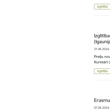
Izglītībā
Izglītī
(Igaunij
21.06.2024.
Preiļu nov
Kuresāri 
Izglītībā
Erasmus
07.06.2024.