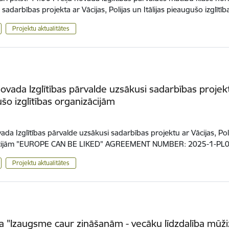
 sadarbības projekta ar Vācijas, Polijas un Itālijas pieaugušo izglītī
Projektu aktualitātes
novada Izglītības pārvalde uzsākusi sadarbības projektu 
šo izglītības organizācijām
ada Izglītības pārvalde uzsākusi sadarbības projektu ar Vācijas, Polij
ācijām "EUROPE CAN BE LIKED" AGREEMENT NUMBER: 2025-1-P
Projektu aktualitātes
a "Izaugsme caur zināšanām - vecāku līdzdalība mūžizgl