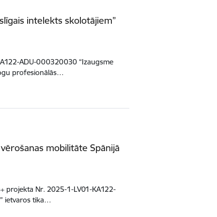
īgais intelekts skolotājiem”
01-KA122-ADU-000320030 “Izaugsme
agogu profesionālās…
 vērošanas mobilitāte Spānijā
us+ projekta Nr. 2025-1-LV01-KA122-
 ietvaros tika…