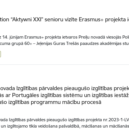
ion “Aktywni XXI” senioru vizīte Erasmus+ projekta 
.
z 14. jūnijam Erasmus+ projekta ietvaros Preiļu novadā viesojās Polija
ecuma grupā 60+ – Jeļenijas Guras Trešās paaudzes akadēmijas st
novada Izglītības pārvaldes pieaugušo izglītības proje
ās ar Portugāles izglītības sistēmu un izglītības iestā
ušo izglītības programmu mācību procesā
vada Izglītības pārvaldes pieaugušo izglītības projekta nr.2023
ju un izglītojamo tīkla veidošana pašvaldībā, mācīšanas un mācīšan