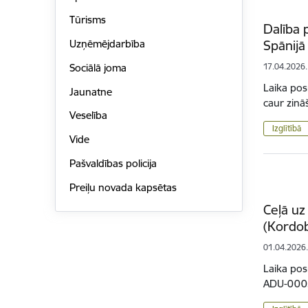
Tūrisms
Dalība 
Spānijā
Uzņēmējdarbība
Sociālā joma
17.04.2026.
Laika po
Jaunatne
caur zinā
Veselība
Izglītībā
Vide
Pašvaldības policija
Preiļu novada kapsētas
Ceļā uz
(Kordo
01.04.2026
Laika pos
ADU-00032