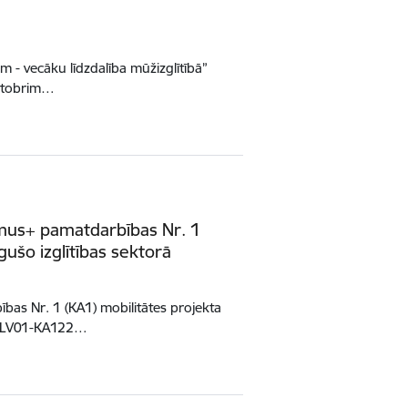
 vecāku līdzdalība mūžizglītībā”
 oktobrim…
smus+ pamatdarbības Nr. 1
ušo izglītības sektorā
bas Nr. 1 (KA1) mobilitātes projekta
-1-LV01-KA122…