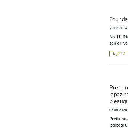
Foundat
23.08.2024
No 11. līd
seniori v
Izglītībā
Preiļu 
iepazin
pieaug
07.08.2024.
Preiļu no
izglītotā