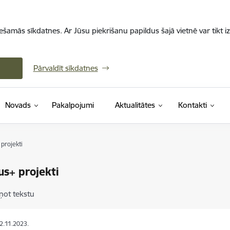
iešamās sīkdatnes. Ar Jūsu piekrišanu papildus šajā vietnē var tikt i
Pārvaldīt sīkdatnes
Novads
Pakalpojumi
Aktualitātes
Kontakti
projekti
s+ projekti
ņot tekstu
22.11.2023.