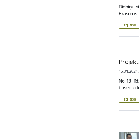
Riebiņu v
Erasmus 
Izglītībā
Projekt
15.01.2024.
No 13. lī
based edu
Izglītībā