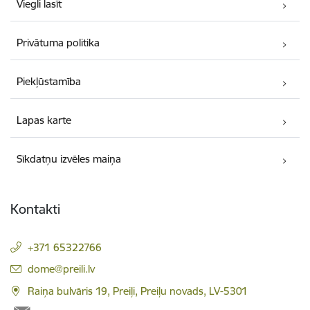
Viegli lasīt
Privātuma politika
Piekļūstamība
Lapas karte
Sīkdatņu izvēles maiņa
Kontakti
+371 65322766
E-pasts:
dome@preili.lv
Raiņa bulvāris 19, Preiļi, Preiļu novads, LV-5301