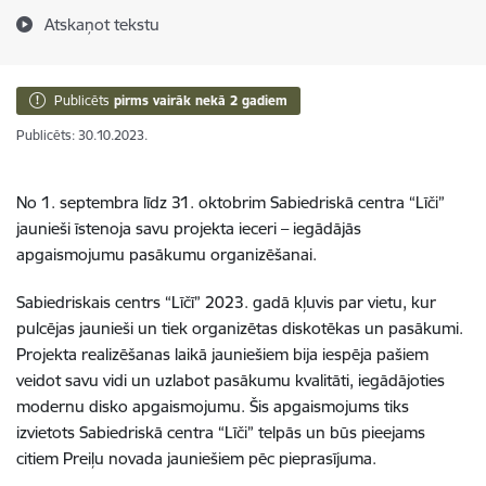
Atskaņot tekstu
Publicēts
pirms vairāk nekā 2 gadiem
Publicēts: 30.10.2023.
No 1. septembra līdz 31. oktobrim Sabiedriskā centra “Līči”
jaunieši īstenoja savu projekta ieceri – iegādājās
apgaismojumu pasākumu organizēšanai.
Sabiedriskais centrs “Līčī” 2023. gadā kļuvis par vietu, kur
pulcējas jaunieši un tiek organizētas diskotēkas un pasākumi.
Projekta realizēšanas laikā jauniešiem bija iespēja pašiem
veidot savu vidi un uzlabot pasākumu kvalitāti, iegādājoties
modernu disko apgaismojumu. Šis apgaismojums tiks
izvietots Sabiedriskā centra “Līči” telpās un būs pieejams
citiem Preiļu novada jauniešiem pēc pieprasījuma.