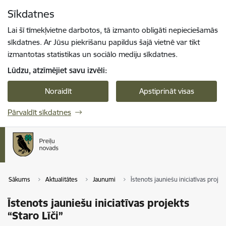
Pāriet uz lapas saturu
Sīkdatnes
Spied
lai meklētu
Enter
Lai šī tīmekļvietne darbotos, tā izmanto obligāti nepieciešamās
sīkdatnes. Ar Jūsu piekrišanu papildus šajā vietnē var tikt
izmantotas statistikas un sociālo mediju sīkdatnes.
Lūdzu, atzīmējiet savu izvēli:
Noraidīt
Apstiprināt visas
Pārvaldīt sīkdatnes
Sākums
Aktualitātes
Jaunumi
Īstenots jauniešu iniciatīvas projekt
Īstenots jauniešu iniciatīvas projekts
“Staro Līči”