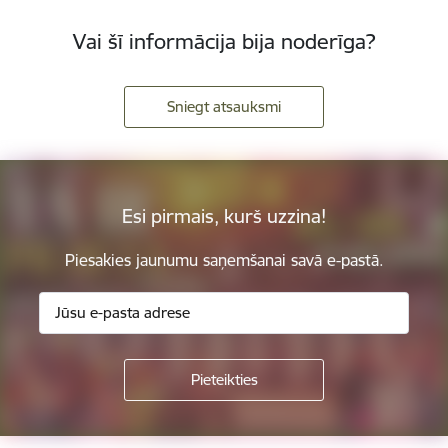
Vai šī informācija bija noderīga?
Sniegt atsauksmi
Esi pirmais, kurš uzzina!
Piesakies jaunumu saņemšanai savā e-pastā.
Kājene