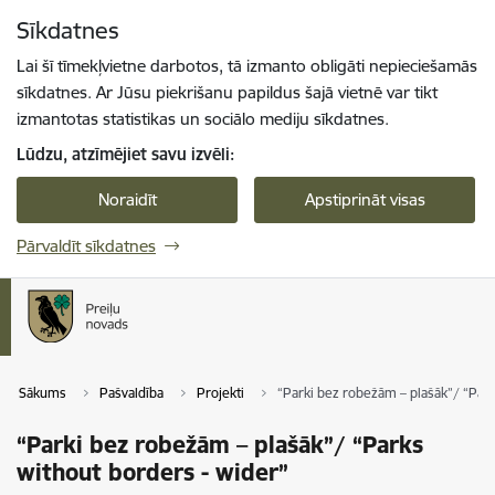
Pāriet uz lapas saturu
Sīkdatnes
Spied
lai meklētu
Enter
Lai šī tīmekļvietne darbotos, tā izmanto obligāti nepieciešamās
sīkdatnes. Ar Jūsu piekrišanu papildus šajā vietnē var tikt
izmantotas statistikas un sociālo mediju sīkdatnes.
Lūdzu, atzīmējiet savu izvēli:
Noraidīt
Apstiprināt visas
Pārvaldīt sīkdatnes
Sākums
Pašvaldība
Projekti
“Parki bez robežām – plašāk”/ “Park
“Parki bez robežām – plašāk”/ “Parks
without borders - wider”