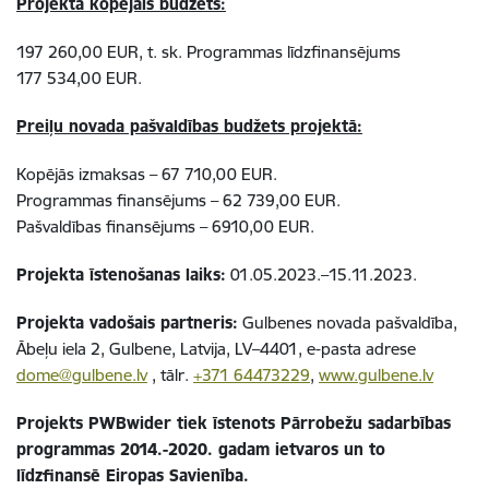
Projekta kopējais budžets:
197 260,00 EUR, t. sk. Programmas līdzfinansējums
177 534,00 EUR.
Preiļu novada pašvaldības budžets projektā:
Kopējās izmaksas – 67 710,00 EUR.
Programmas finansējums – 62 739,00 EUR.
Pašvaldības finansējums – 6910,00 EUR.
Projekta īstenošanas laiks:
01.05.2023.–15.11.2023.
Projekta vadošais partneris:
Gulbenes novada pašvaldība,
Ābeļu iela 2, Gulbene, Latvija, LV–4401, e-pasta adrese
dome@gulbene.lv
, tālr.
+371 64473229
,
www.gulbene.lv
Projekts PWBwider tiek īstenots Pārrobežu sadarbības
programmas 2014.-2020. gadam ietvaros un to
līdzfinansē Eiropas Savienība.