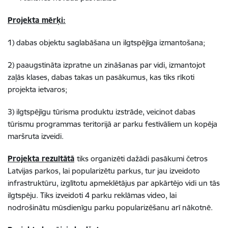
Projekta mērķi:
1) dabas objektu saglabāšana un ilgtspējīga izmantošana;
2) paaugstināta izpratne un zināšanas par vidi, izmantojot
zaļās klases, dabas takas un pasākumus, kas tiks rīkoti
projekta ietvaros;
3) ilgtspējīgu tūrisma produktu izstrāde, veicinot dabas
tūrismu programmas teritorijā ar parku festivāliem un kopēja
maršruta izveidi.
Projekta rezultātā
tiks organizēti dažādi pasākumi četros
Latvijas parkos, lai popularizētu parkus, tur jau izveidoto
infrastruktūru, izglītotu apmeklētājus par apkārtējo vidi un tās
ilgtspēju. Tiks izveidoti 4 parku reklāmas video, lai
nodrošinātu mūsdienīgu parku popularizēšanu arī nākotnē.