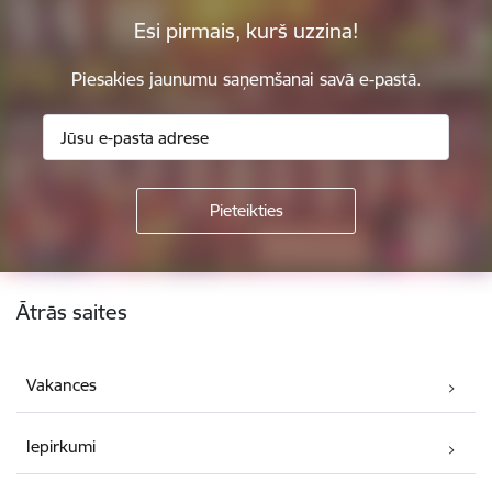
Esi pirmais, kurš uzzina!
Piesakies jaunumu saņemšanai savā e-pastā.
Kājene
Ātrās saites
Vakances
Iepirkumi