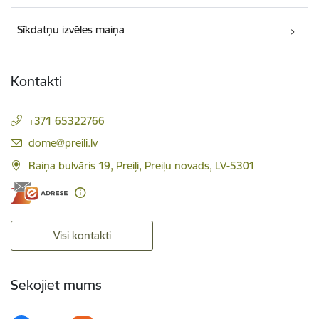
Sīkdatņu izvēles maiņa
Kontakti
+371 65322766
E-pasts:
dome@preili.lv
Raiņa bulvāris 19, Preiļi, Preiļu novads, LV-5301
Visi kontakti
Sekojiet mums