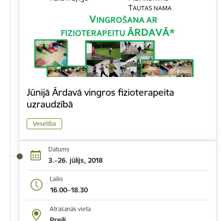
Jūnijā Ārdavā vingros fizioterapeita
uzraudzībā
Veselība
Datums
3.–26. jūlijs, 2018
Laiks
16.00–18.30
Atrašanās vieta
Preiļi