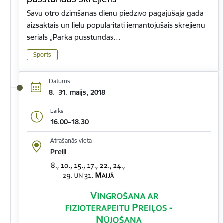
Savu otro dzimšanas dienu piedzīvo pagājušajā gadā
aizsāktais un lielu popularitāti iemantojušais skrējienu
seriāls „Parka pusstundas…
Sports
Datums
8.–31. maijs, 2018
Laiks
16.00–18.30
Atrašanās vieta
Preiļi