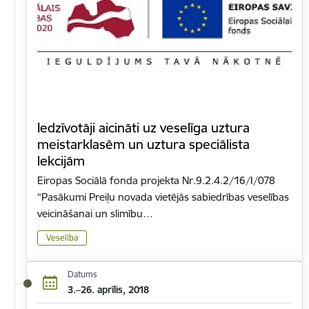
Iedzīvotāji aicināti uz veselīga uztura
meistarklasēm un uztura speciālista
lekcijām
Eiropas Sociālā fonda projekta Nr.9.2.4.2/16/I/078
“Pasākumi Preiļu novada vietējās sabiedrības veselības
veicināšanai un slimību…
Veselība
Datums
3.–26. aprīlis, 2018