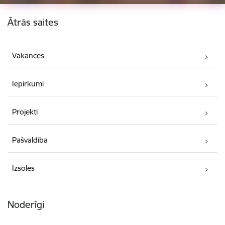
Kājene
Ātrās saites
Vakances
Iepirkumi
Projekti
Pašvaldība
Izsoles
Noderīgi