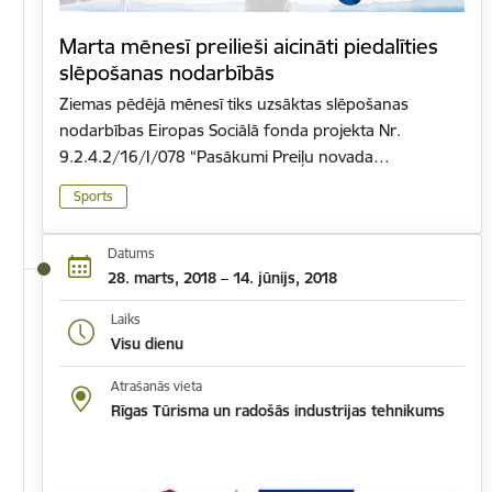
Marta mēnesī preilieši aicināti piedalīties
slēpošanas nodarbībās
Ziemas pēdējā mēnesī tiks uzsāktas slēpošanas
nodarbības Eiropas Sociālā fonda projekta Nr.
9.2.4.2/16/I/078 “Pasākumi Preiļu novada…
Sports
Datums
28. marts, 2018 – 14. jūnijs, 2018
Laiks
Visu dienu
Atrašanās vieta
Rīgas Tūrisma un radošās industrijas tehnikums