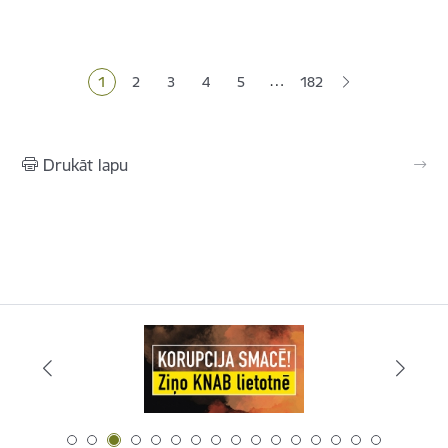
Lapošana
…
1
2
3
4
5
182
Pašreizējā lapa
Lapa
Lapa
Lapa
Lapa
Drukāt lapu