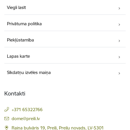
Viegli lasīt
Privātuma politika
Piekļūstamība
Lapas karte
Sīkdatņu izvēles maiņa
Kontakti
+371 65322766
E-pasts:
dome@preili.lv
Raiņa bulvāris 19, Preiļi, Preiļu novads, LV-5301