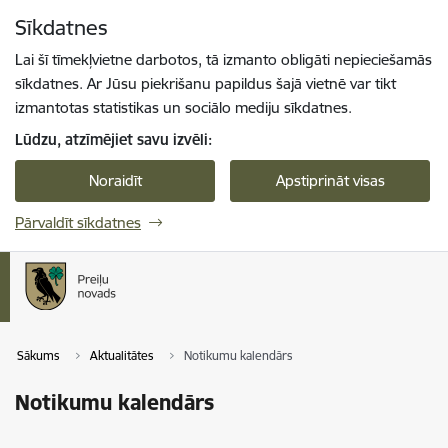
Pāriet uz lapas saturu
Sīkdatnes
Spied
lai meklētu
Enter
Lai šī tīmekļvietne darbotos, tā izmanto obligāti nepieciešamās
sīkdatnes. Ar Jūsu piekrišanu papildus šajā vietnē var tikt
izmantotas statistikas un sociālo mediju sīkdatnes.
Lūdzu, atzīmējiet savu izvēli:
Noraidīt
Apstiprināt visas
Pārvaldīt sīkdatnes
Sākums
Aktualitātes
Notikumu kalendārs
Notikumu kalendārs