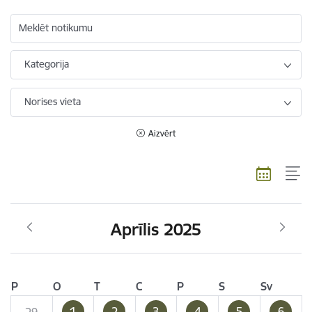
Meklēt notikumu
Kategorija
Norises vieta
Aizvērt
Aprīlis 2025
P
O
T
C
P
S
Sv
1
2
3
4
5
6
29