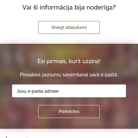
Vai šī informācija bija noderīga?
Sniegt atsauksmi
Esi pirmais, kurš uzzina!
Piesakies jaunumu saņemšanai savā e-pastā.
Kājene