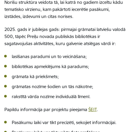
Norišu struktūra veidota tā, lai katrā no gadiem izceltu kādu
tematisko virzienu, kam pakārtoti iecerētie pasākumi,
izstādes, izdevumi un citas norises.
2025. gads ir jubilejas gads: pirmajai grāmatai latviešu valodā
500, tāpēc Preiļu novada publiskās bibliotēkas ir
sagatavojušas aktivitātes, kuru galvenie atslēgas vārdi ir:
lasīšanas paradumi un to veicināšana;
bibliotēkas apmeklējums kā paradums;
grāmata kā priekšmets;
grāmatas nozīme šodien un tās nākotne;
rakstītā vārda nozīme individuālā līmenī.
Papildu informācija par projektu pieejama
ŠEIT
.
Pasākumu laiki var tikt precizēti, sekojiet informācijai.