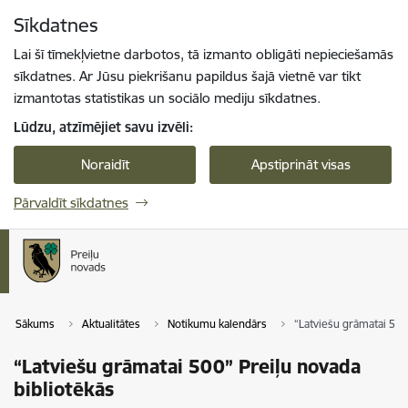
Pāriet uz lapas saturu
Sīkdatnes
Spied
lai meklētu
Enter
Lai šī tīmekļvietne darbotos, tā izmanto obligāti nepieciešamās
sīkdatnes. Ar Jūsu piekrišanu papildus šajā vietnē var tikt
izmantotas statistikas un sociālo mediju sīkdatnes.
Lūdzu, atzīmējiet savu izvēli:
Noraidīt
Apstiprināt visas
Pārvaldīt sīkdatnes
Sākums
Aktualitātes
Notikumu kalendārs
“Latviešu grāmatai 500
“Latviešu grāmatai 500” Preiļu novada
bibliotēkās