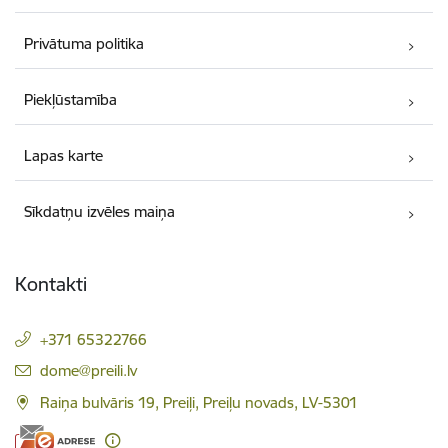
Privātuma politika
Piekļūstamība
Lapas karte
Sīkdatņu izvēles maiņa
Kontakti
+371 65322766
E-pasts:
dome@preili.lv
Raiņa bulvāris 19, Preiļi, Preiļu novads, LV-5301