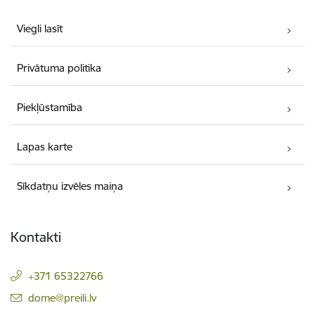
Viegli lasīt
Privātuma politika
Piekļūstamība
Lapas karte
Sīkdatņu izvēles maiņa
Kontakti
+371 65322766
E-pasts:
dome@preili.lv