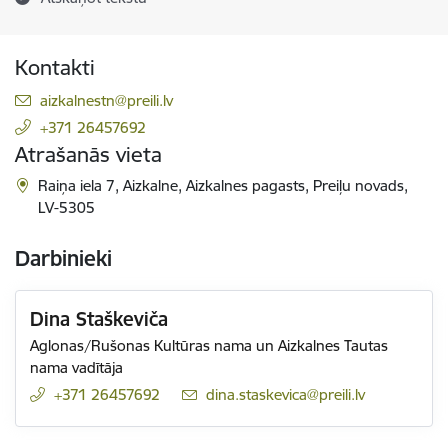
Kontakti
E-pasts:
aizkalnestn@preili.lv
+371 26457692
Atrašanās vieta
Raiņa iela 7, Aizkalne, Aizkalnes pagasts, Preiļu novads,
LV-5305
Darbinieki
Dina Staškeviča
Aglonas/Rušonas Kultūras nama un Aizkalnes Tautas
nama vadītāja
+371 26457692
E-pasts:
dina.staskevica@preili.lv