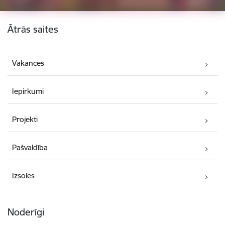
Kājene
Ātrās saites
Vakances
Iepirkumi
Projekti
Pašvaldība
Izsoles
Noderīgi