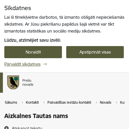
Pāriet uz lapas saturu
Sīkdatnes
Spied
lai meklētu
Enter
Lai šī tīmekļvietne darbotos, tā izmanto obligāti nepieciešamās
sīkdatnes. Ar Jūsu piekrišanu papildus šajā vietnē var tikt
izmantotas statistikas un sociālo mediju sīkdatnes.
Lūdzu, atzīmējiet savu izvēli:
Noraidīt
Apstiprināt visas
Pārvaldīt sīkdatnes
Sākums
Kontakti
Pašvaldības iestāžu kontakti
Novads
Kultū
Aizkalnes Tautas nams
Atskaņot tekstu