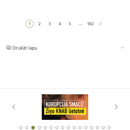
Lapošana
…
1
2
3
4
5
182
Pašreizējā lapa
Lapa
Lapa
Lapa
Lapa
Drukāt lapu