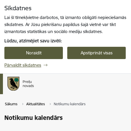
Pāriet uz lapas saturu
Sīkdatnes
Spied
lai meklētu
Enter
Lai šī tīmekļvietne darbotos, tā izmanto obligāti nepieciešamās
sīkdatnes. Ar Jūsu piekrišanu papildus šajā vietnē var tikt
izmantotas statistikas un sociālo mediju sīkdatnes.
Lūdzu, atzīmējiet savu izvēli:
Noraidīt
Apstiprināt visas
Pārvaldīt sīkdatnes
Sākums
Aktualitātes
Notikumu kalendārs
Notikumu kalendārs