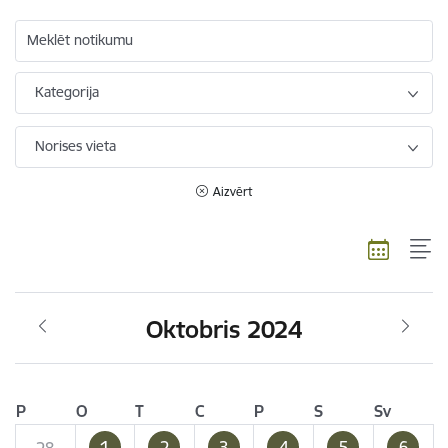
Meklēt notikumu
Kategorija
Norises vieta
Aizvērt
Oktobris 2024
P
O
T
C
P
S
Sv
1
2
3
4
5
6
28