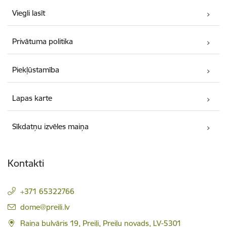
Viegli lasīt
Privātuma politika
Piekļūstamība
Lapas karte
Sīkdatņu izvēles maiņa
Kontakti
+371 65322766
E-pasts:
dome@preili.lv
Raiņa bulvāris 19, Preiļi, Preiļu novads, LV-5301