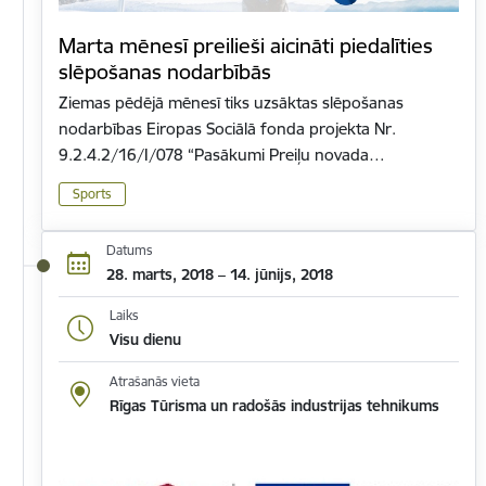
Marta mēnesī preilieši aicināti piedalīties
slēpošanas nodarbībās
Ziemas pēdējā mēnesī tiks uzsāktas slēpošanas
nodarbības Eiropas Sociālā fonda projekta Nr.
9.2.4.2/16/I/078 “Pasākumi Preiļu novada…
Sports
Datums
28. marts, 2018 – 14. jūnijs, 2018
Laiks
Visu dienu
Atrašanās vieta
Rīgas Tūrisma un radošās industrijas tehnikums