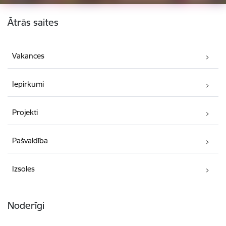
Kājene
Ātrās saites
Vakances
Iepirkumi
Projekti
Pašvaldība
Izsoles
Noderīgi