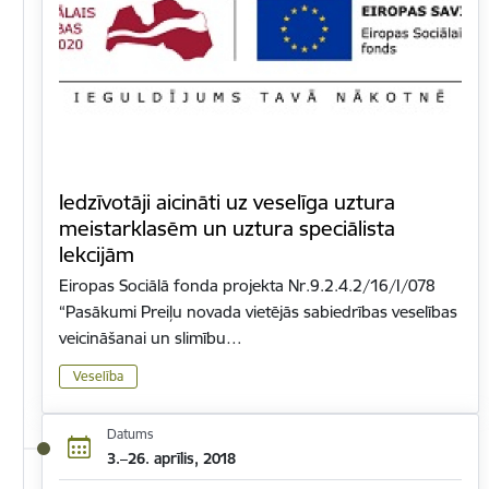
Iedzīvotāji aicināti uz veselīga uztura
meistarklasēm un uztura speciālista
lekcijām
Eiropas Sociālā fonda projekta Nr.9.2.4.2/16/I/078
“Pasākumi Preiļu novada vietējās sabiedrības veselības
veicināšanai un slimību…
Veselība
Datums
3.–26. aprīlis, 2018