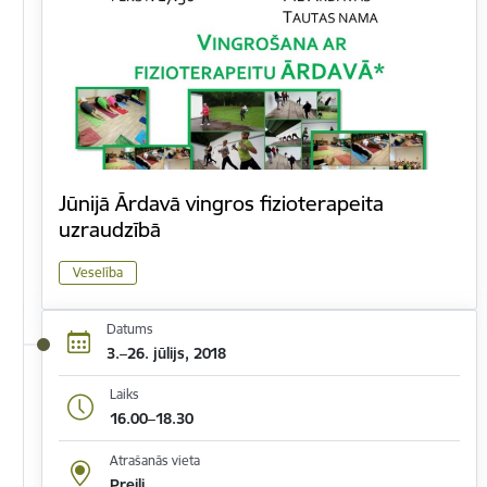
Jūnijā Ārdavā vingros fizioterapeita
uzraudzībā
Veselība
Datums
3.–26. jūlijs, 2018
Laiks
16.00–18.30
Atrašanās vieta
Preiļi