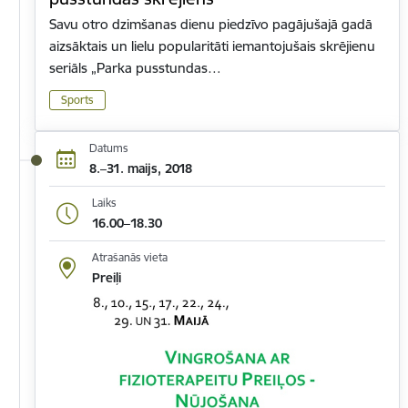
Savu otro dzimšanas dienu piedzīvo pagājušajā gadā
aizsāktais un lielu popularitāti iemantojušais skrējienu
seriāls „Parka pusstundas…
Sports
Datums
8.–31. maijs, 2018
Laiks
16.00–18.30
Atrašanās vieta
Preiļi