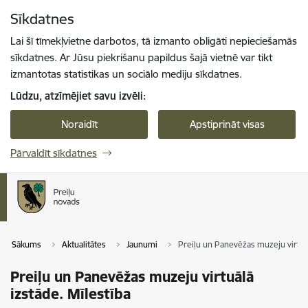
Pāriet uz lapas saturu
Sīkdatnes
Spied
lai meklētu
Enter
Lai šī tīmekļvietne darbotos, tā izmanto obligāti nepieciešamās
sīkdatnes. Ar Jūsu piekrišanu papildus šajā vietnē var tikt
izmantotas statistikas un sociālo mediju sīkdatnes.
Lūdzu, atzīmējiet savu izvēli:
Noraidīt
Apstiprināt visas
Pārvaldīt sīkdatnes
Sākums
Aktualitātes
Jaunumi
Preiļu un Panevēžas muzeju virtuāl
Preiļu un Panevēžas muzeju virtuālā
izstāde. Mīlestība