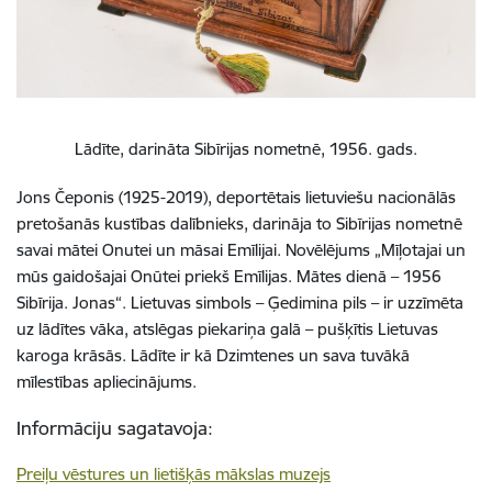
Lādīte, darināta Sibīrijas nometnē, 1956. gads.
Jons Čeponis (1925-2019), deportētais lietuviešu nacionālās
pretošanās kustības dalībnieks, darināja to Sibīrijas nometnē
savai mātei Onutei un māsai Emīlijai. Novēlējums „Mīļotajai un
mūs gaidošajai Onūtei priekš Emīlijas. Mātes dienā – 1956
Sibīrija. Jonas“. Lietuvas simbols – Ģedimina pils – ir uzzīmēta
uz lādītes vāka, atslēgas piekariņa galā – pušķītis Lietuvas
karoga krāsās. Lādīte ir kā Dzimtenes un sava tuvākā
mīlestības apliecinājums.
Informāciju sagatavoja:
Preiļu vēstures un lietišķās mākslas muzejs