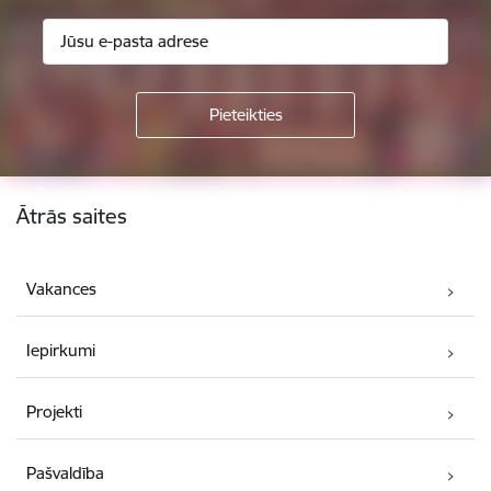
Kājene
Ātrās saites
Vakances
Iepirkumi
Projekti
Pašvaldība