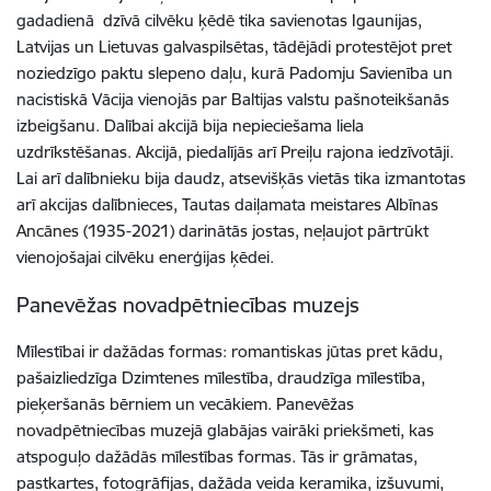
gadadienā dzīvā cilvēku ķēdē tika savienotas Igaunijas,
Latvijas un Lietuvas galvaspilsētas, tādējādi protestējot pret
noziedzīgo paktu slepeno daļu, kurā Padomju Savienība un
nacistiskā Vācija vienojās par Baltijas valstu pašnoteikšanās
izbeigšanu. Dalībai akcijā bija nepieciešama liela
uzdrīkstēšanas. Akcijā, piedalījās arī Preiļu rajona iedzīvotāji.
Lai arī dalībnieku bija daudz, atsevišķās vietās tika izmantotas
arī akcijas dalībnieces, Tautas daiļamata meistares Albīnas
Ancānes (1935-2021) darinātās jostas, neļaujot pārtrūkt
vienojošajai cilvēku enerģijas ķēdei.
Panevēžas novadpētniecības muzejs
Mīlestībai ir dažādas formas: romantiskas jūtas pret kādu,
pašaizliedzīga Dzimtenes mīlestība, draudzīga mīlestība,
pieķeršanās bērniem un vecākiem. Panevēžas
novadpētniecības muzejā glabājas vairāki priekšmeti, kas
atspoguļo dažādās mīlestības formas. Tās ir grāmatas,
pastkartes, fotogrāfijas, dažāda veida keramika, izšuvumi,