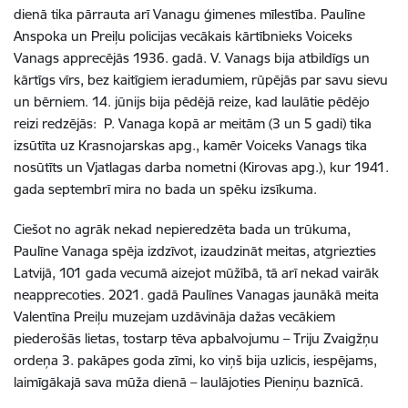
dienā tika pārrauta arī Vanagu ģimenes mīlestība. Paulīne
Anspoka un Preiļu policijas vecākais kārtībnieks Voiceks
Vanags apprecējās 1936. gadā. V. Vanags bija atbildīgs un
kārtīgs vīrs, bez kaitīgiem ieradumiem, rūpējās par savu sievu
un bērniem. 14. jūnijs bija pēdējā reize, kad laulātie pēdējo
reizi redzējās: P. Vanaga kopā ar meitām (3 un 5 gadi) tika
izsūtīta uz Krasnojarskas apg., kamēr Voiceks Vanags tika
nosūtīts un Vjatlagas darba nometni (Kirovas apg.), kur 1941.
gada septembrī mira no bada un spēku izsīkuma.
Ciešot no agrāk nekad nepieredzēta bada un trūkuma,
Paulīne Vanaga spēja izdzīvot, izaudzināt meitas, atgriezties
Latvijā, 101 gada vecumā aizejot mūžībā, tā arī nekad vairāk
neapprecoties. 2021. gadā Paulīnes Vanagas jaunākā meita
Valentīna Preiļu muzejam uzdāvināja dažas vecākiem
piederošās lietas, tostarp tēva apbalvojumu – Triju Zvaigžņu
ordeņa 3. pakāpes goda zīmi, ko viņš bija uzlicis, iespējams,
laimīgākajā sava mūža dienā – laulājoties Pieniņu baznīcā.