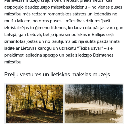
Panevēžas muzeju krājumos un iepazīt priekšmetus, kas
atspoguļo daudzpusīgo mīlestības jēdzienu – no vienas puses
mīlestību mēs redzam romantiskos stāstos un leģendās no
muižu laikiem, no otras puses – mīlestības dziļums īpaši
izkristalizējas to ģimeņu likteņos, ko lauza okupācijas vara gan
Latvijā, gan Lietuvā, bet jo īpaši simboliskas ir Baltijas ceļā
izmantotās jostas un no izsūtījuma Sibīrijā sūtīta pašdarināta
lādīte ar Lietuvas karogu un uzrakstu “Ticība uzvar” – šie
priekšmeti apliecina spēcīgo un pašaizliedzīgo Dzimtenes
mīlestību!
Preiļu vēstures un lietišķās mākslas muzejs