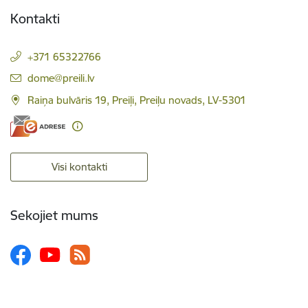
Kontakti
+371 65322766
E-pasts:
dome@preili.lv
Raiņa bulvāris 19, Preiļi, Preiļu novads, LV-5301
Visi kontakti
Sekojiet mums