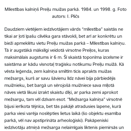
Mīlestības kalniņš Preiļu muižas parkā. 1984. un 1998. g. Foto
autors: I. Pličs
Daudziem vietējiem iedzīvotājiem vārds “mīlestība” saistās ne
tikai ar ļoti īpašu cilvēka gara stāvokli, bet arī ar konkrētu un
bieži apmeklētu vietu Preiļu muižas parkā – Mīlestības kalniņu.
Tā ir augstākā mākslīgi veidotā virsotne Preiļos, kuras
maksimālais augstums ir 6 m. Šī skaistā toponīma izcelsme ir
saistāma ar kādu visnotaļ traģisku notikumu Preiļu muižā. Kā
vēsta leģenda, zem kalniņa smiltīm ticis aprakts muižas
mežsargs, kurš ar savu šāvienu līdz nāvei bija pārbiedējis
muižnieku, bet bargā un sērojošā muižniece sava mīļotā
nāves vietā likusi izrakt skaistu dīķi, ar parka zemi aprokot
mežsargu, tam vēl dzīvam esot. “Mežsarga kalniņa” virsotnē
bijusi ierīkota tējnīca, bet tās pakājē atradusies lapene, kurā
parka viesi varēja noslēpties lietus laikā (šo objektu esamība
parkā, vēl nav apstiprināta arheoloģiski). Pakāpeniski
iedzīvotāju atmiņā mežsarga nelaimīgais liktenis piemirsās un