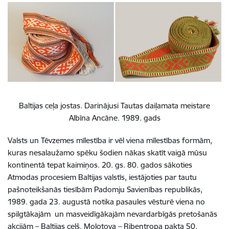
Baltijas ceļa jostas. Darinājusi Tautas daiļamata meistare
Albīna Ancāne. 1989. gads
Valsts un Tēvzemes mīlestība ir vēl viena mīlestības formām,
kuras nesalaužamo spēku šodien nākas skatīt vaigā mūsu
kontinentā tepat kaimiņos. 20. gs. 80. gados sākoties
Atmodas procesiem Baltijas valstīs, iestājoties par tautu
pašnoteikšanās tiesībām Padomju Savienības republikās,
1989. gada 23. augustā notika pasaules vēsturē viena no
spilgtākajām un masveidīgākajām nevardarbīgās pretošanās
akcijām – Baltijas ceļš. Molotova – Ribentropa pakta 50.