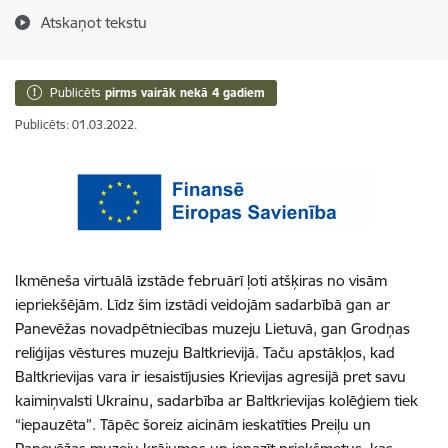
Atskaņot tekstu
Publicēts
pirms vairāk nekā 4 gadiem
Publicēts: 01.03.2022.
Ikmēneša virtuālā izstāde februārī ļoti atšķiras no visām
iepriekšējām. Līdz šim izstādi veidojām sadarbībā gan ar
Panevēžas novadpētniecības muzeju Lietuvā, gan Grodņas
reliģijas vēstures muzeju Baltkrievijā. Taču apstākļos, kad
Baltkrievijas vara ir iesaistījusies Krievijas agresijā pret savu
kaimiņvalsti Ukrainu, sadarbība ar Baltkrievijas kolēģiem tiek
“iepauzēta”. Tāpēc šoreiz aicinām ieskatīties Preiļu un