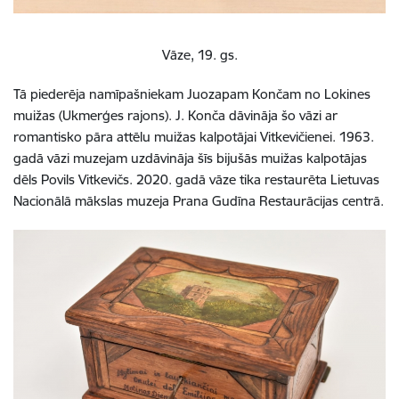
Vāze, 19. gs.
Tā piederēja namīpašniekam Juozapam Končam no Lokines
muižas (Ukmerģes rajons). J. Konča dāvināja šo vāzi ar
romantisko pāra attēlu muižas kalpotājai Vitkevičienei. 1963.
gadā vāzi muzejam uzdāvināja šīs bijušās muižas kalpotājas
dēls Povils Vitkevičs. 2020. gadā vāze tika restaurēta Lietuvas
Nacionālā mākslas muzeja Prana Gudīna Restaurācijas centrā.