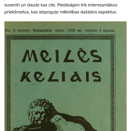
suvenīri un daudz kas cits. Piedāvājam trīs interesantākos
priekšmetus, kas atspoguļo mīlestības dažādos aspektus.