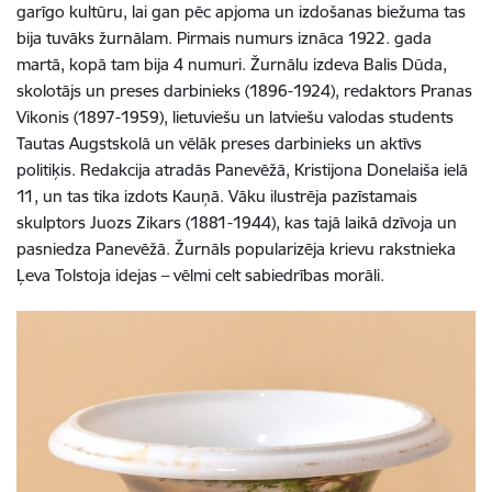
garīgo kultūru, lai gan pēc apjoma un izdošanas biežuma tas
bija tuvāks žurnālam. Pirmais numurs iznāca 1922. gada
martā, kopā tam bija 4 numuri. Žurnālu izdeva Balis Dūda,
skolotājs un preses darbinieks (1896-1924), redaktors Pranas
Vikonis (1897-1959), lietuviešu un latviešu valodas students
Tautas Augstskolā un vēlāk preses darbinieks un aktīvs
politiķis. Redakcija atradās Panevēžā, Kristijona Donelaiša ielā
11, un tas tika izdots Kauņā. Vāku ilustrēja pazīstamais
skulptors Juozs Zikars (1881-1944), kas tajā laikā dzīvoja un
pasniedza Panevēžā. Žurnāls popularizēja krievu rakstnieka
Ļeva Tolstoja idejas – vēlmi celt sabiedrības morāli.