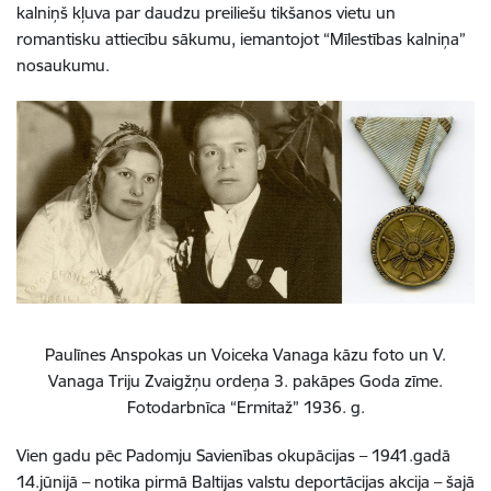
kalniņš kļuva par daudzu preiliešu tikšanos vietu un
romantisku attiecību sākumu, iemantojot “Mīlestības kalniņa”
nosaukumu.
Paulīnes Anspokas un Voiceka Vanaga kāzu foto un V.
Vanaga Triju Zvaigžņu ordeņa 3. pakāpes Goda zīme.
Fotodarbnīca “Ermitaž” 1936. g.
Vien gadu pēc Padomju Savienības okupācijas – 1941.gadā
14.jūnijā – notika pirmā Baltijas valstu deportācijas akcija – šajā