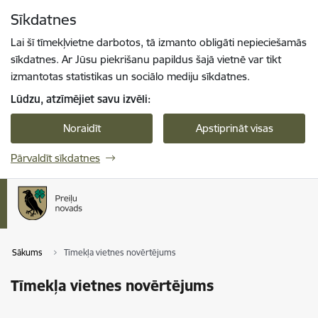
Pāriet uz lapas saturu
Sīkdatnes
Spied
lai meklētu
Enter
Lai šī tīmekļvietne darbotos, tā izmanto obligāti nepieciešamās
sīkdatnes. Ar Jūsu piekrišanu papildus šajā vietnē var tikt
izmantotas statistikas un sociālo mediju sīkdatnes.
Lūdzu, atzīmējiet savu izvēli:
Noraidīt
Apstiprināt visas
Pārvaldīt sīkdatnes
Sākums
Tīmekļa vietnes novērtējums
Tīmekļa vietnes novērtējums