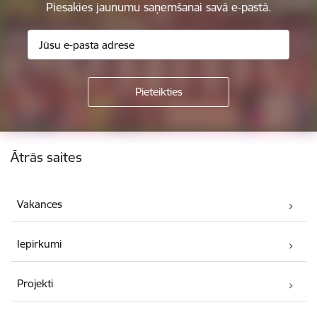
Piesakies jaunumu saņemšanai savā e-pastā.
Kājene
Ātrās saites
Vakances
Iepirkumi
Projekti