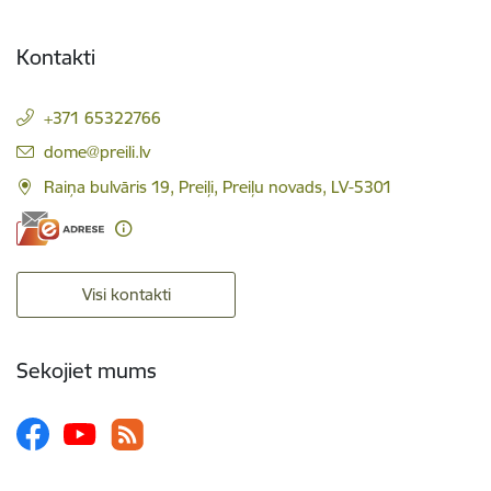
Kontakti
+371 65322766
E-pasts:
dome@preili.lv
Raiņa bulvāris 19, Preiļi, Preiļu novads, LV-5301
Visi kontakti
Sekojiet mums