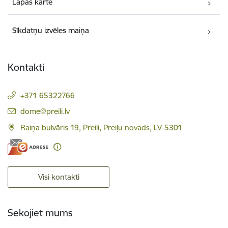
Lapas karte
Sīkdatņu izvēles maiņa
Kontakti
+371 65322766
E-pasts:
dome@preili.lv
Raiņa bulvāris 19, Preiļi, Preiļu novads, LV-5301
Visi kontakti
Sekojiet mums