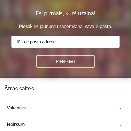
Esi pirmais, kurš uzzina!
Piesakies jaunumu saņemšanai savā e-pastā.
Kājene
Ātrās saites
Vakances
Iepirkumi