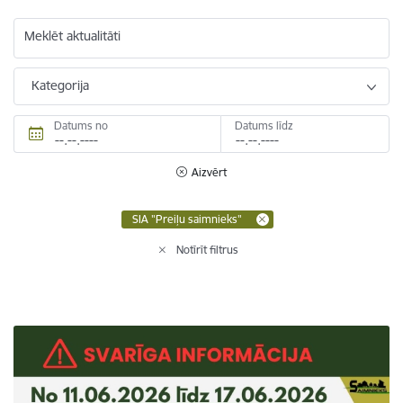
Meklēt aktualitāti
Kategorija
Datums no
Datums līdz
Aizvērt
SIA "Preiļu saimnieks"
Notīrīt filtrus