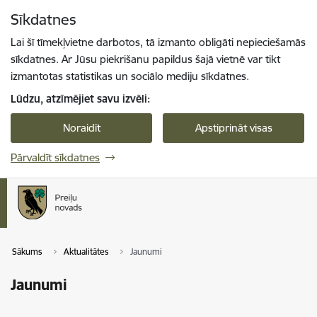
Pāriet uz lapas saturu
Sīkdatnes
Spied
lai meklētu
Enter
Lai šī tīmekļvietne darbotos, tā izmanto obligāti nepieciešamās
sīkdatnes. Ar Jūsu piekrišanu papildus šajā vietnē var tikt
izmantotas statistikas un sociālo mediju sīkdatnes.
Lūdzu, atzīmējiet savu izvēli:
Noraidīt
Apstiprināt visas
Pārvaldīt sīkdatnes
Sākums
Aktualitātes
Jaunumi
Jaunumi