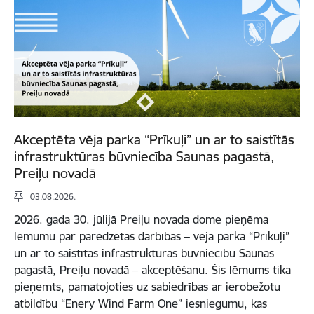
Akceptēta vēja parka “Prīkuļi” un ar to saistītās
infrastruktūras būvniecība Saunas pagastā,
Preiļu novadā
03.08.2026.
2026. gada 30. jūlijā Preiļu novada dome pieņēma
lēmumu par paredzētās darbības – vēja parka “Prīkuļi”
un ar to saistītās infrastruktūras būvniecību Saunas
pagastā, Preiļu novadā – akceptēšanu. Šis lēmums tika
pieņemts, pamatojoties uz sabiedrības ar ierobežotu
atbildību “Enery Wind Farm One” iesniegumu, kas