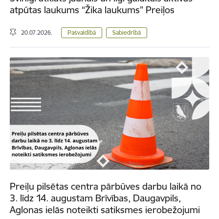
atpūtas laukums “Žika laukums” Preiļos
20.07.2026.
Pašvaldībā
Sabiedrībā
Preiļu pilsētas centra pārbūves darbu laikā no
3. līdz 14. augustam Brīvības, Daugavpils,
Aglonas ielās noteikti satiksmes ierobežojumi