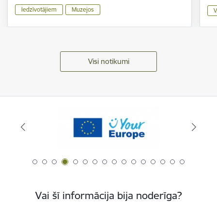
Iedzīvotājiem
Muzejos
V
Visi notikumi
Vai šī informācija bija noderīga?