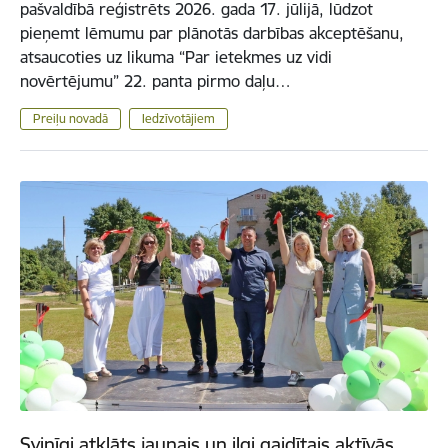
pašvaldībā reģistrēts 2026. gada 17. jūlijā, lūdzot
pieņemt lēmumu par plānotās darbības akceptēšanu,
atsaucoties uz likuma “Par ietekmes uz vidi
novērtējumu” 22. panta pirmo daļu…
Preiļu novadā
Iedzīvotājiem
Svinīgi atklāts jaunais un ilgi gaidītais aktīvās