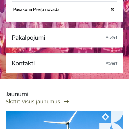
Pasākumi Preiļu novadā
Pakalpojumi
Atvērt
Kontakti
Atvērt
Jaunumi
Skatīt visus jaunumus