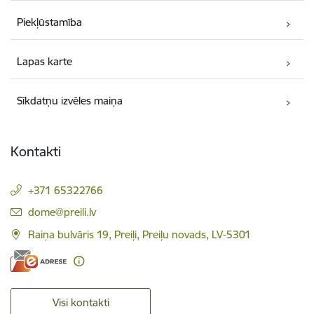
Piekļūstamība
Lapas karte
Sīkdatņu izvēles maiņa
Kontakti
+371 65322766
E-pasts:
dome@preili.lv
Raiņa bulvāris 19, Preiļi, Preiļu novads, LV-5301
Visi kontakti