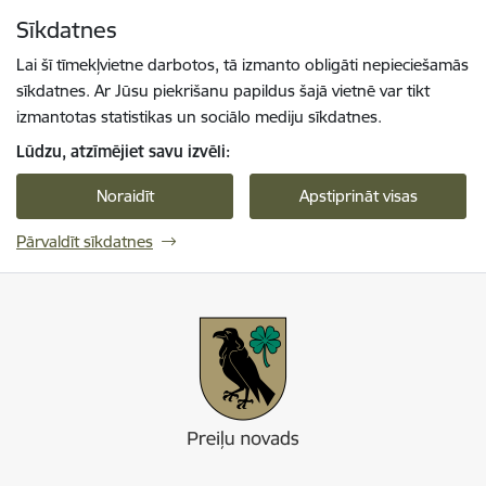
Pāriet uz lapas saturu
Sīkdatnes
Spied
lai meklētu
Enter
Lai šī tīmekļvietne darbotos, tā izmanto obligāti nepieciešamās
sīkdatnes. Ar Jūsu piekrišanu papildus šajā vietnē var tikt
izmantotas statistikas un sociālo mediju sīkdatnes.
Lūdzu, atzīmējiet savu izvēli:
Noraidīt
Apstiprināt visas
Pārvaldīt sīkdatnes
Preiļi