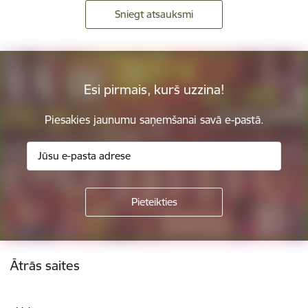
Sniegt atsauksmi
Esi pirmais, kurš uzzina!
Piesakies jaunumu saņemšanai savā e-pastā.
Kājene
Ātrās saites