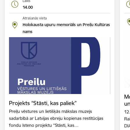
Laiks
14.00
Atrašanās vieta
Holokausta upuru memoriāls un Preiļu Kultūras
nams
Mo
Projekts “Stāsti, kas paliek”
un
Preiļu vēstures un lietišķās mākslas muzejs
12.
sadarbībā ar Latvijas ebreju kopienas restitūcijas
Ra
fondu īsteno projektu “Stāsti, kas…
DI