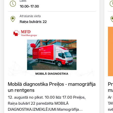
Laiks
10.00–17.00
Atrašanās vieta
Raiņa bulvāris 22
Mobilā diagnostika Preiļos - mamogrāfija
Pr
un rentgens
ma
12. augustā no plkst. 10.00 līdz 17.00 Preiļos,
Ar
Raiņa bulvārī 22 paredzēta MOBILĀ
TAV
DIAGNOSTIKA.IZMEKLĒJUMI:Mamogrāfija…
svē