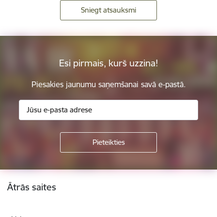
Sniegt atsauksmi
Esi pirmais, kurš uzzina!
Piesakies jaunumu saņemšanai savā e-pastā.
Kājene
Ātrās saites