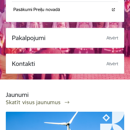
Pasākumi Preiļu novadā
Pakalpojumi
Atvērt
Kontakti
Atvērt
Jaunumi
Skatīt visus jaunumus