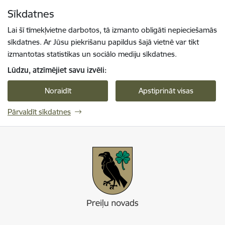
Pāriet uz lapas saturu
Sīkdatnes
Spied
lai meklētu
Enter
Lai šī tīmekļvietne darbotos, tā izmanto obligāti nepieciešamās
sīkdatnes. Ar Jūsu piekrišanu papildus šajā vietnē var tikt
izmantotas statistikas un sociālo mediju sīkdatnes.
Lūdzu, atzīmējiet savu izvēli:
Noraidīt
Apstiprināt visas
Pārvaldīt sīkdatnes
Preiļi