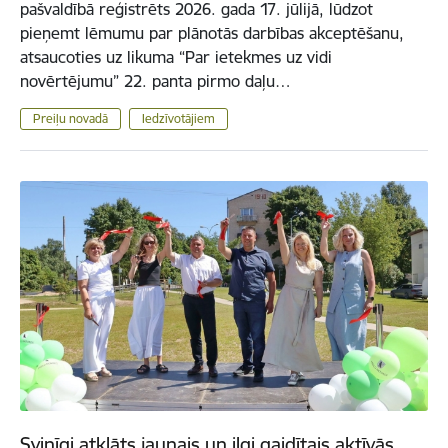
pašvaldībā reģistrēts 2026. gada 17. jūlijā, lūdzot
pieņemt lēmumu par plānotās darbības akceptēšanu,
atsaucoties uz likuma “Par ietekmes uz vidi
novērtējumu” 22. panta pirmo daļu…
Preiļu novadā
Iedzīvotājiem
Svinīgi atklāts jaunais un ilgi gaidītais aktīvās