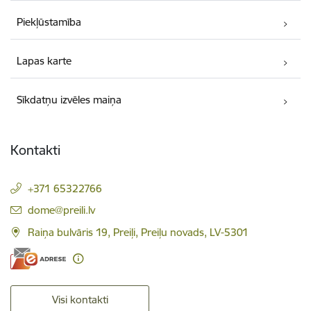
Piekļūstamība
Lapas karte
Sīkdatņu izvēles maiņa
Kontakti
+371 65322766
E-pasts:
dome@preili.lv
Raiņa bulvāris 19, Preiļi, Preiļu novads, LV-5301
Visi kontakti