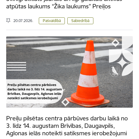
atpūtas laukums “Žika laukums” Preiļos
20.07.2026.
Pašvaldībā
Sabiedrībā
Preiļu pilsētas centra pārbūves darbu laikā no
3. līdz 14. augustam Brīvības, Daugavpils,
Aglonas ielās noteikti satiksmes ierobežojumi