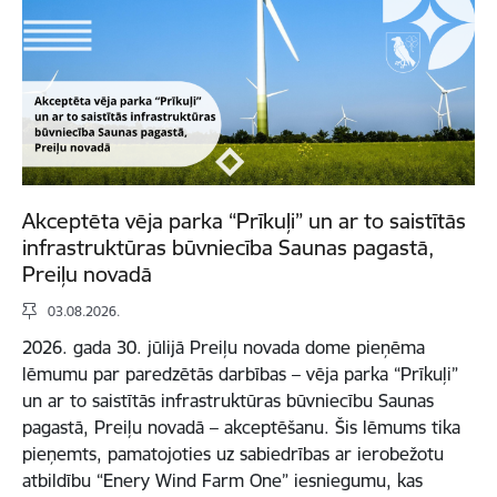
Akceptēta vēja parka “Prīkuļi” un ar to saistītās
infrastruktūras būvniecība Saunas pagastā,
Preiļu novadā
03.08.2026.
2026. gada 30. jūlijā Preiļu novada dome pieņēma
lēmumu par paredzētās darbības – vēja parka “Prīkuļi”
un ar to saistītās infrastruktūras būvniecību Saunas
pagastā, Preiļu novadā – akceptēšanu. Šis lēmums tika
pieņemts, pamatojoties uz sabiedrības ar ierobežotu
atbildību “Enery Wind Farm One” iesniegumu, kas