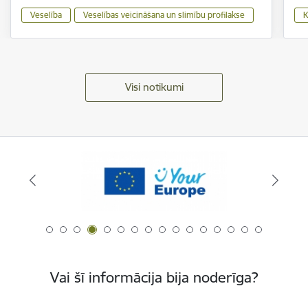
Veselība
Veselības veicināšana un slimību profilakse
K
Visi notikumi
Vai šī informācija bija noderīga?