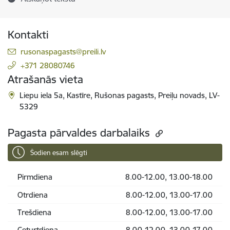
Kontakti
E-pasts:
rusonaspagasts@preili.lv
+371 28080746
Atrašanās vieta
Liepu iela 5a, Kastīre, Rušonas pagasts, Preiļu novads, LV-
5329
Pagasta pārvaldes darbalaiks
Šodien esam slēgti
Pirmdiena
8.00-12.00, 13.00-18.00
Otrdiena
8.00-12.00, 13.00-17.00
Trešdiena
8.00-12.00, 13.00-17.00
Ceturtdiena
8.00-12.00, 13.00-17.00