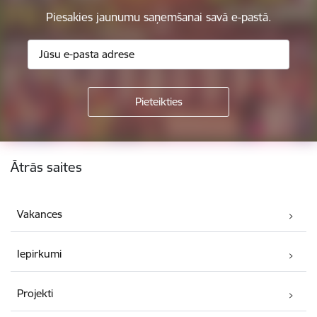
Piesakies jaunumu saņemšanai savā e-pastā.
Kājene
Ātrās saites
Vakances
Iepirkumi
Projekti