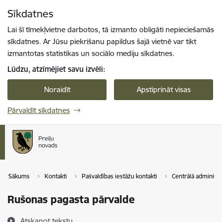
Pāriet uz lapas saturu
Sīkdatnes
Spied
lai meklētu
Enter
Lai šī tīmekļvietne darbotos, tā izmanto obligāti nepieciešamās
sīkdatnes. Ar Jūsu piekrišanu papildus šajā vietnē var tikt
izmantotas statistikas un sociālo mediju sīkdatnes.
Lūdzu, atzīmējiet savu izvēli:
Noraidīt
Apstiprināt visas
Pārvaldīt sīkdatnes
Sākums
Kontakti
Pašvaldības iestāžu kontakti
Centrālā administr
Rušonas pagasta pārvalde
Atskaņot tekstu