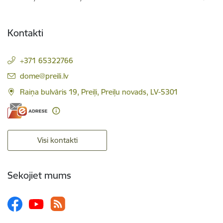
Kontakti
+371 65322766
E-pasts:
dome@preili.lv
Raiņa bulvāris 19, Preiļi, Preiļu novads, LV-5301
Visi kontakti
Sekojiet mums