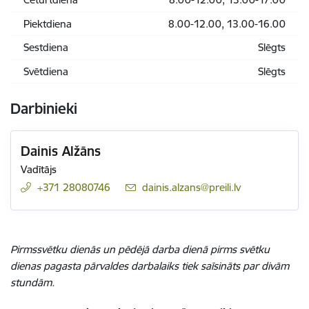
Piektdiena
8.00-12.00, 13.00-16.00
Sestdiena
Slēgts
Svētdiena
Slēgts
Darbinieki
Dainis Alžāns
Vadītājs
+371 28080746
E-pasts:
dainis.alzans@preili.lv
Pirmssvētku dienās un pēdējā darba dienā pirms svētku
dienas pagasta pārvaldes darbalaiks tiek saīsināts par divām
stundām.