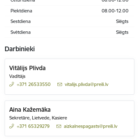
Piektdiena
08.00-12.00
Sestdiena
Slēgts
Svētdiena
Slēgts
Darbinieki
Vitālijs Plivda
Vadītājs
+371 26533550
E-pasts:
vitalijs.plivda@preili.lv
Aina Kažemāka
Sekretāre, Lietvede, Kasiere
+371 65329279
E-pasts:
aizkalnespagasts@preili.lv