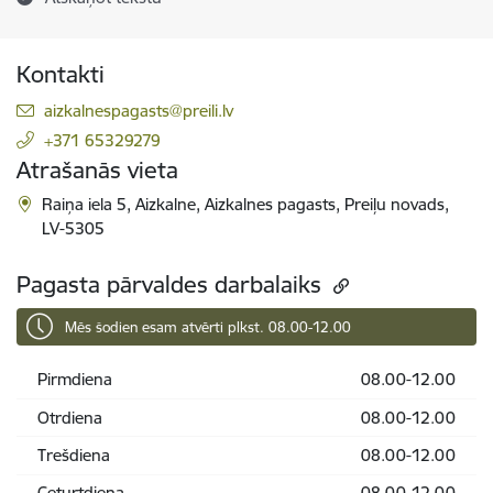
Kontakti
E-pasts:
aizkalnespagasts@preili.lv
+371 65329279
Atrašanās vieta
Raiņa iela 5, Aizkalne, Aizkalnes pagasts, Preiļu novads,
LV-5305
Pagasta pārvaldes darbalaiks
Mēs šodien esam atvērti plkst. 08.00-12.00
Pirmdiena
08.00-12.00
Otrdiena
08.00-12.00
Trešdiena
08.00-12.00
Ceturtdiena
08.00-12.00