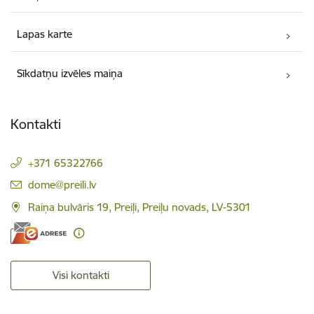
Lapas karte
Sīkdatņu izvēles maiņa
Kontakti
+371 65322766
E-pasts:
dome@preili.lv
Raiņa bulvāris 19, Preiļi, Preiļu novads, LV-5301
Visi kontakti