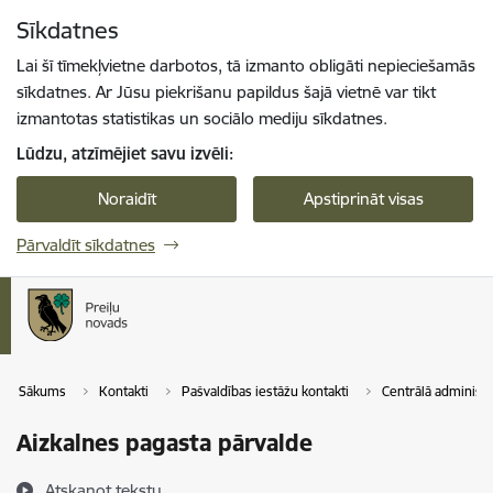
Pāriet uz lapas saturu
Sīkdatnes
Spied
lai meklētu
Enter
Lai šī tīmekļvietne darbotos, tā izmanto obligāti nepieciešamās
sīkdatnes. Ar Jūsu piekrišanu papildus šajā vietnē var tikt
izmantotas statistikas un sociālo mediju sīkdatnes.
Lūdzu, atzīmējiet savu izvēli:
Noraidīt
Apstiprināt visas
Pārvaldīt sīkdatnes
Sākums
Kontakti
Pašvaldības iestāžu kontakti
Centrālā administr
Aizkalnes pagasta pārvalde
Atskaņot tekstu