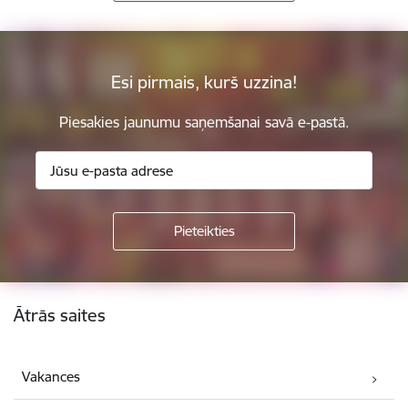
Esi pirmais, kurš uzzina!
Piesakies jaunumu saņemšanai savā e-pastā.
Kājene
Ātrās saites
Vakances