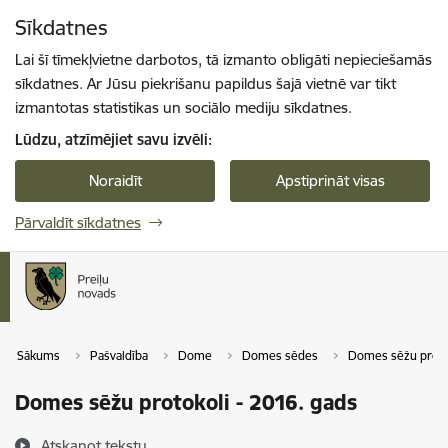
Pāriet uz lapas saturu
Sīkdatnes
Spied
lai meklētu
Enter
Lai šī tīmekļvietne darbotos, tā izmanto obligāti nepieciešamās
sīkdatnes. Ar Jūsu piekrišanu papildus šajā vietnē var tikt
izmantotas statistikas un sociālo mediju sīkdatnes.
Lūdzu, atzīmējiet savu izvēli:
Noraidīt
Apstiprināt visas
Pārvaldīt sīkdatnes
Sākums
Pašvaldība
Dome
Domes sēdes
Domes sēžu proto
Domes sēžu protokoli - 2016. gads
Atskaņot tekstu