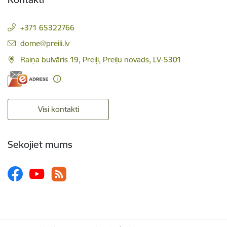
+371 65322766
E-pasts:
dome@preili.lv
Raiņa bulvāris 19, Preiļi, Preiļu novads, LV-5301
Visi kontakti
Sekojiet mums