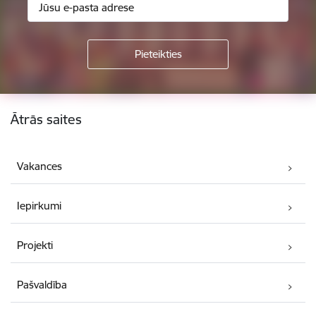
Kājene
Ātrās saites
Vakances
Iepirkumi
Projekti
Pašvaldība