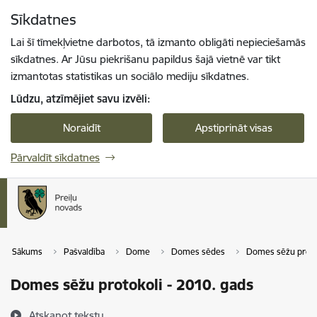
Pāriet uz lapas saturu
Sīkdatnes
Spied
lai meklētu
Enter
Lai šī tīmekļvietne darbotos, tā izmanto obligāti nepieciešamās
sīkdatnes. Ar Jūsu piekrišanu papildus šajā vietnē var tikt
izmantotas statistikas un sociālo mediju sīkdatnes.
Lūdzu, atzīmējiet savu izvēli:
Noraidīt
Apstiprināt visas
Pārvaldīt sīkdatnes
Sākums
Pašvaldība
Dome
Domes sēdes
Domes sēžu proto
Domes sēžu protokoli - 2010. gads
Atskaņot tekstu