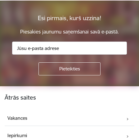
Esi pirmais, kurš uzzina!
Piesakies jaunumu saņemšanai savā e-pastā.
Kājene
Ātrās saites
Vakances
Iepirkumi