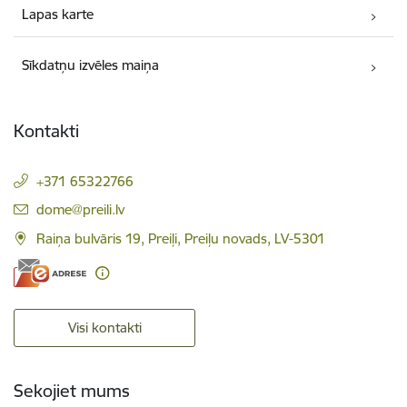
Lapas karte
Sīkdatņu izvēles maiņa
Kontakti
+371 65322766
E-pasts:
dome@preili.lv
Raiņa bulvāris 19, Preiļi, Preiļu novads, LV-5301
Visi kontakti
Sekojiet mums