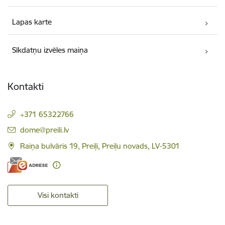
Lapas karte
Sīkdatņu izvēles maiņa
Kontakti
+371 65322766
E-pasts:
dome@preili.lv
Raiņa bulvāris 19, Preiļi, Preiļu novads, LV-5301
Visi kontakti