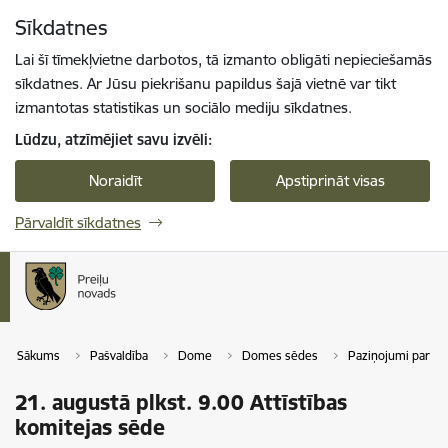
Pāriet uz lapas saturu
Sīkdatnes
Spied
lai meklētu
Enter
Lai šī tīmekļvietne darbotos, tā izmanto obligāti nepieciešamās
sīkdatnes. Ar Jūsu piekrišanu papildus šajā vietnē var tikt
izmantotas statistikas un sociālo mediju sīkdatnes.
Lūdzu, atzīmējiet savu izvēli:
Noraidīt
Apstiprināt visas
Pārvaldīt sīkdatnes
Sākums
Pašvaldība
Dome
Domes sēdes
Paziņojumi par 
21. augustā plkst. 9.00 Attīstības
komitejas sēde