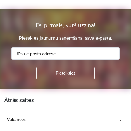
Esi pirmais, kurš uzzina!
Piesakies jaunumu saņemšanai savā e-pastā.
Kājene
Ātrās saites
Vakances