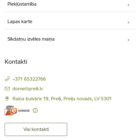
Piekļūstamība
Lapas karte
Sīkdatņu izvēles maiņa
Kontakti
+371 65322766
E-pasts:
dome@preili.lv
Raiņa bulvāris 19, Preiļi, Preiļu novads, LV-5301
Visi kontakti