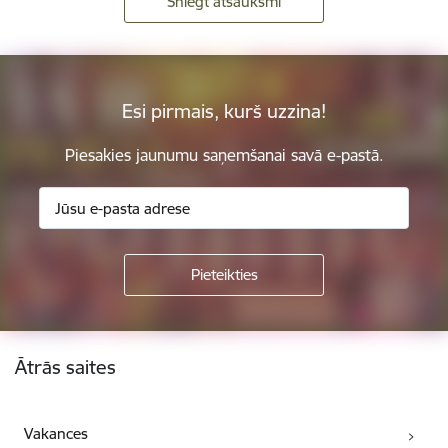
Sniegt atsauksmi
Esi pirmais, kurš uzzina!
Piesakies jaunumu saņemšanai savā e-pastā.
Kājene
Ātrās saites
Vakances