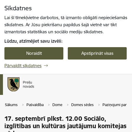
Pāriet uz lapas saturu
Sīkdatnes
Spied
lai meklētu
Enter
Lai šī tīmekļvietne darbotos, tā izmanto obligāti nepieciešamās
sīkdatnes. Ar Jūsu piekrišanu papildus šajā vietnē var tikt
izmantotas statistikas un sociālo mediju sīkdatnes.
Lūdzu, atzīmējiet savu izvēli:
Noraidīt
Apstiprināt visas
Pārvaldīt sīkdatnes
Sākums
Pašvaldība
Dome
Domes sēdes
Paziņojumi par 
17. septembrī plkst. 12.00 Sociālo,
izglītības un kultūras jautājumu komitejas