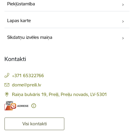
Piekļūstamība
Lapas karte
Sīkdatņu izvēles maiņa
Kontakti
+371 65322766
E-pasts:
dome@preili.lv
Raiņa bulvāris 19, Preiļi, Preiļu novads, LV-5301
Visi kontakti