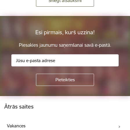
Sniegt atsauksmi
Esi pirmais, kurš uzzina!
Piesakies jaunumu saņemšanai savā e-pastā.
Kājene
Ātrās saites
Vakances