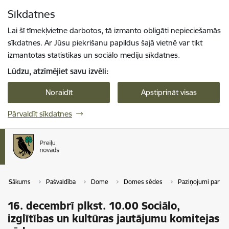
Pāriet uz lapas saturu
Sīkdatnes
Spied
lai meklētu
Enter
Lai šī tīmekļvietne darbotos, tā izmanto obligāti nepieciešamās
sīkdatnes. Ar Jūsu piekrišanu papildus šajā vietnē var tikt
izmantotas statistikas un sociālo mediju sīkdatnes.
Lūdzu, atzīmējiet savu izvēli:
Noraidīt
Apstiprināt visas
Pārvaldīt sīkdatnes
Sākums
Pašvaldība
Dome
Domes sēdes
Paziņojumi par 
16. decembrī plkst. 10.00 Sociālo,
izglītības un kultūras jautājumu komitejas