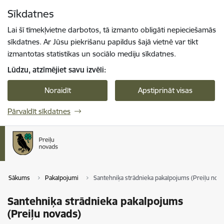
Pāriet uz lapas saturu
Sīkdatnes
Spied
lai meklētu
Enter
Lai šī tīmekļvietne darbotos, tā izmanto obligāti nepieciešamās
sīkdatnes. Ar Jūsu piekrišanu papildus šajā vietnē var tikt
izmantotas statistikas un sociālo mediju sīkdatnes.
Lūdzu, atzīmējiet savu izvēli:
Noraidīt
Apstiprināt visas
Pārvaldīt sīkdatnes
Sākums
Pakalpojumi
Santehniķa strādnieka pakalpojums (Preiļu nova
Santehniķa strādnieka pakalpojums
(Preiļu novads)