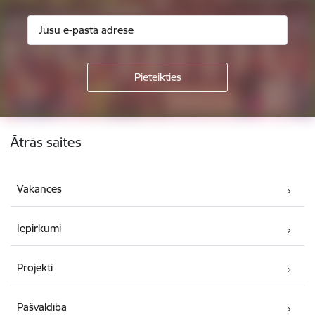
Kājene
Ātrās saites
Vakances
Iepirkumi
Projekti
Pašvaldība