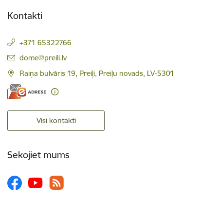
Kontakti
+371 65322766
E-pasts:
dome@preili.lv
Raiņa bulvāris 19, Preiļi, Preiļu novads, LV-5301
Visi kontakti
Sekojiet mums