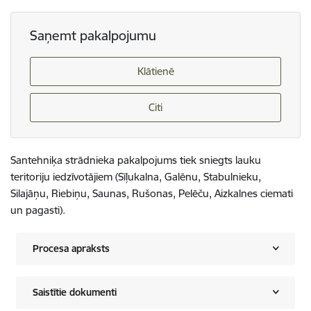
Saņemt pakalpojumu
Klātienē
Citi
Santehniķa strādnieka pakalpojums tiek sniegts lauku
teritoriju iedzīvotājiem (Sīļukalna, Galēnu, Stabulnieku,
Silajāņu, Riebiņu, Saunas, Rušonas, Pelēču, Aizkalnes ciemati
un pagasti).
Procesa apraksts
Saistītie dokumenti