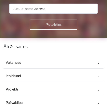
Kājene
Ātrās saites
Vakances
Iepirkumi
Projekti
Pašvaldība