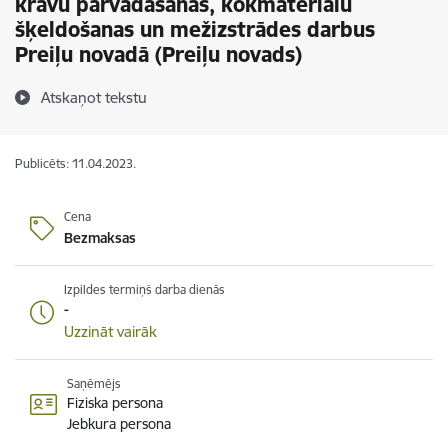
kravu pārvadāšanas, kokmateriālu
šķeldošanas un mežizstrādes darbus
Preiļu novadā (Preiļu novads)
Atskaņot tekstu
Publicēts: 11.04.2023.
Cena
Bezmaksas
Izpildes termiņš darba dienās
-
Uzzināt vairāk
Saņēmējs
Fiziska persona
Jebkura persona