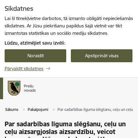
Pāriet uz lapas saturu
Sīkdatnes
Spied
lai meklētu
Enter
Lai šī tīmekļvietne darbotos, tā izmanto obligāti nepieciešamās
sīkdatnes. Ar Jūsu piekrišanu papildus šajā vietnē var tikt
izmantotas statistikas un sociālo mediju sīkdatnes.
Lūdzu, atzīmējiet savu izvēli:
Noraidīt
Apstiprināt visas
Pārvaldīt sīkdatnes
Sākums
Pakalpojumi
Par sadarbības līguma slēgšanu, ceļu un ceļu a
Par sadarbības līguma slēgšanu, ceļu un
ceļu aizsargjoslas aizsardzību, veicot