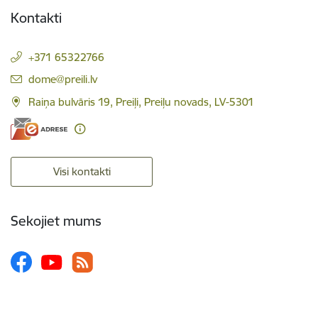
Kontakti
+371 65322766
E-pasts:
dome@preili.lv
Raiņa bulvāris 19, Preiļi, Preiļu novads, LV-5301
Visi kontakti
Sekojiet mums