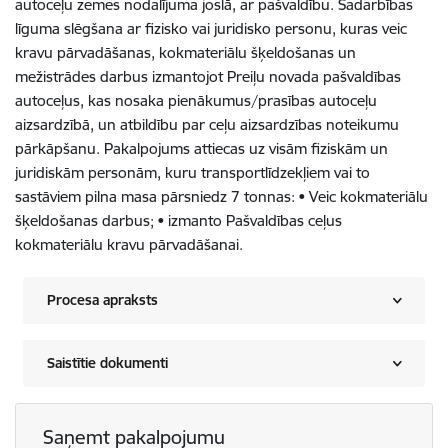
autoceļu zemes nodalījuma joslā, ar pašvaldību. Sadarbības
līguma slēgšana ar fizisko vai juridisko personu, kuras veic
kravu pārvadāšanas, kokmateriālu šķeldošanas un
mežistrādes darbus izmantojot Preiļu novada pašvaldības
autoceļus, kas nosaka pienākumus/prasības autoceļu
aizsardzībā, un atbildību par ceļu aizsardzības noteikumu
pārkāpšanu. Pakalpojums attiecas uz visām fiziskām un
juridiskām personām, kuru transportlīdzekļiem vai to
sastāviem pilna masa pārsniedz 7 tonnas: • Veic kokmateriālu
šķeldošanas darbus; • izmanto Pašvaldības ceļus
kokmateriālu kravu pārvadāšanai.
Procesa apraksts
Saistītie dokumenti
Saņemt pakalpojumu