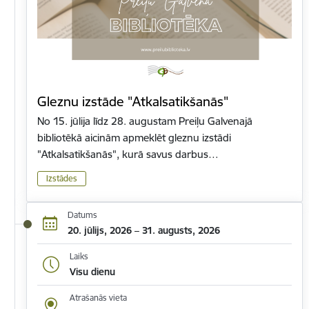
Gleznu izstāde "Atkalsatikšanās"
No 15. jūlija līdz 28. augustam Preiļu Galvenajā
bibliotēkā aicinām apmeklēt gleznu izstādi
"Atkalsatikšanās", kurā savus darbus…
Izstādes
Datums
20. jūlijs, 2026 – 31. augusts, 2026
Laiks
Visu dienu
Atrašanās vieta