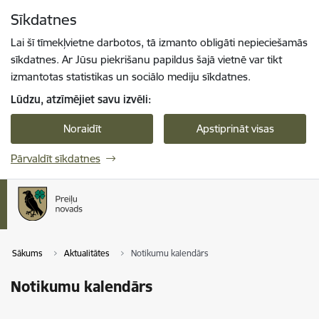
Pāriet uz lapas saturu
Sīkdatnes
Spied
lai meklētu
Enter
Lai šī tīmekļvietne darbotos, tā izmanto obligāti nepieciešamās
sīkdatnes. Ar Jūsu piekrišanu papildus šajā vietnē var tikt
izmantotas statistikas un sociālo mediju sīkdatnes.
Lūdzu, atzīmējiet savu izvēli:
Noraidīt
Apstiprināt visas
Pārvaldīt sīkdatnes
Sākums
Aktualitātes
Notikumu kalendārs
Notikumu kalendārs