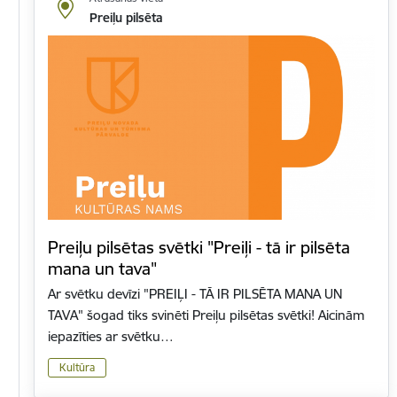
Preiļu pilsēta
Preiļu pilsētas svētki "Preiļi - tā ir pilsēta
mana un tava"
Ar svētku devīzi "PREIĻI - TĀ IR PILSĒTA MANA UN
TAVA" šogad tiks svinēti Preiļu pilsētas svētki! Aicinām
iepazīties ar svētku…
Kultūra