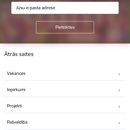
Kājene
Ātrās saites
Vakances
Iepirkumi
Projekti
Pašvaldība