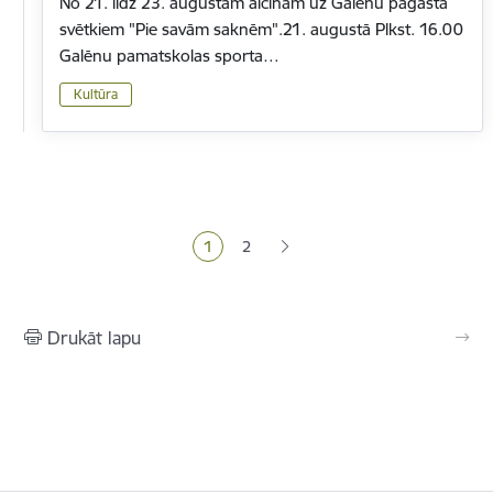
No 21. līdz 23. augustam aicinām uz Galēnu pagasta
svētkiem "Pie savām saknēm".21. augustā Plkst. 16.00
Galēnu pamatskolas sporta…
Kultūra
Lapošana
1
2
Pašreizējā lapa
Lapa
Drukāt lapu