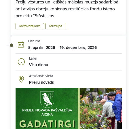
Preiļu vēstures un lietišķās mākslas muzejs sadarbībā
ar Latvijas ebreju kopienas restitūcijas fondu īsteno
projektu “Stāsti, kas…
Iedzīvotājiem
Muzejos
Datums
5. aprīlis, 2026 – 19. decembris, 2026
Laiks
Visu dienu
Atrašanās vieta
Preiļu novads