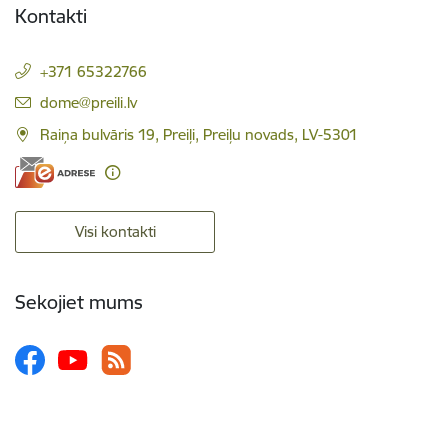
Kontakti
+371 65322766
E-pasts:
dome@preili.lv
Raiņa bulvāris 19, Preiļi, Preiļu novads, LV-5301
Visi kontakti
Sekojiet mums