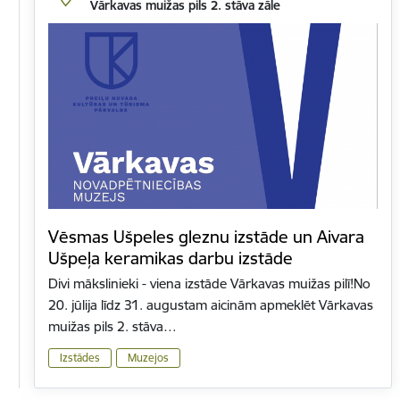
Vārkavas muižas pils 2. stāva zāle
Vēsmas Ušpeles gleznu izstāde un Aivara
Ušpeļa keramikas darbu izstāde
Divi mākslinieki - viena izstāde Vārkavas muižas pilī!No
20. jūlija līdz 31. augustam aicinām apmeklēt Vārkavas
muižas pils 2. stāva…
Izstādes
Muzejos