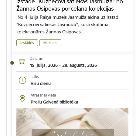
Izstāde “Kuzņecovi satiekas Jasmuižā” no
Žannas Osipovas porcelāna kolekcijas
No 4. jūlija Raiņa muzejs Jasmuiža aicina uz izstādi
“Kuzņecovi satiekas Jasmuižā”, kurā skatāma
kolekcionāres Žannas Osipovas…
Izstādes
Muzejos
Datums
15. jūlijs, 2026 – 28. augusts, 2026
Laiks
Visu dienu
Atrašanās vieta
Preiļu Galvenā bibliotēka