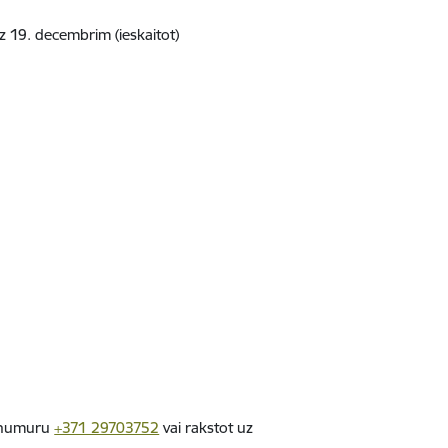
z 19. decembrim (ieskaitot)
a numuru
+371 29703752
vai rakstot uz