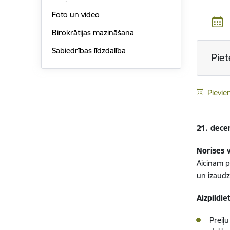
Foto un video
Birokrātijas mazināšana
Sabiedrības līdzdalība
Piet
Pievie
21. decem
Norises 
Aicinām p
un izaudz
Aizpildi
Preiļ