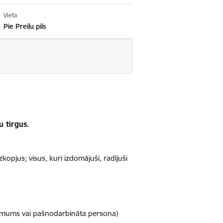
Vieta
Pie Preiļu pils
u tirgus.
opjus; visus, kuri izdomājuši, radījuši
zņēmums vai pašnodarbināta persona)