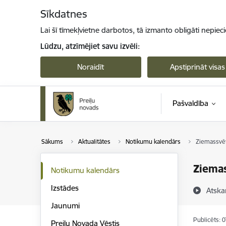
Pāriet uz lapas saturu
Sīkdatnes
Lai šī tīmekļvietne darbotos, tā izmanto obligāti nepiec
Lūdzu, atzīmējiet savu izvēli:
Noraidīt
Apstiprināt visas
Pašvaldība
Sākums
Aktualitātes
Notikumu kalendārs
Ziemassvēt
Ziema
Notikumu kalendārs
Izstādes
Atska
Jaunumi
Publicēts: 
Preiļu Novada Vēstis