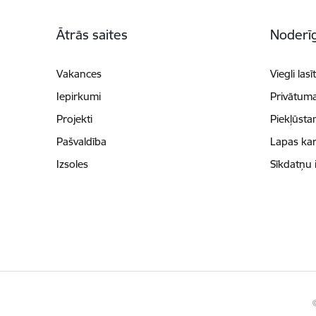
Kājene
Ātrās saites
Noderīg
Vakances
Viegli lasī
Iepirkumi
Privātuma
Projekti
Piekļūsta
Pašvaldība
Lapas kar
Izsoles
Sīkdatņu 
©