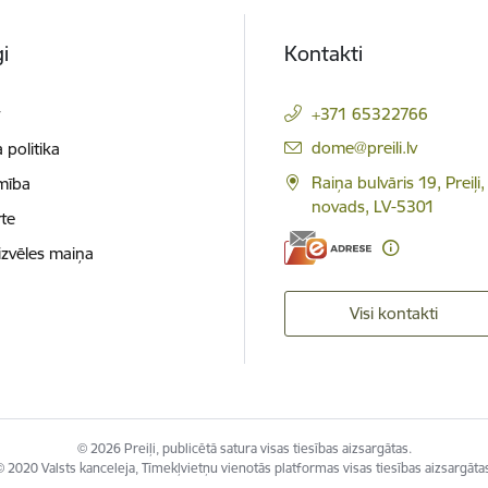
i
Kontakti
t
+371 65322766
E-pasts:
dome@preili.lv
 politika
Raiņa bulvāris 19, Preiļi,
mība
novads, LV-5301
te
izvēles maiņa
Visi kontakti
© 2026 Preiļi, publicētā satura visas tiesības aizsargātas.
 2020 Valsts kanceleja, Tīmekļvietņu vienotās platformas visas tiesības aizsargāta