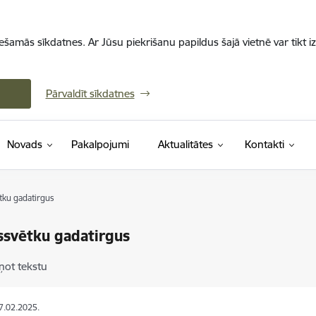
iešamās sīkdatnes. Ar Jūsu piekrišanu papildus šajā vietnē var tikt i
Pārvaldīt sīkdatnes
Novads
Pakalpojumi
Aktualitātes
Kontakti
ku gadatirgus
ssvētku gadatirgus
ņot tekstu
07.02.2025.