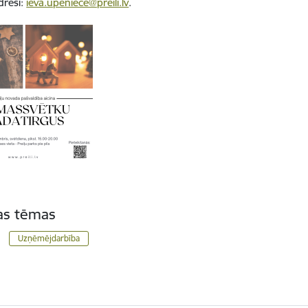
dresi:
ieva.upeniece@preili.lv
.
tas tēmas
Uzņēmējdarbība