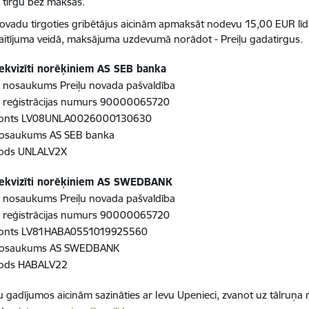
a tirgū bez maksas.
novadu tirgoties gribētājus aicinām apmaksāt nodevu 15,00 EUR līd
aitījuma veidā, maksājuma uzdevumā norādot - Preiļu gadatirgus.
ekvizīti norēķiniem AS SEB banka
 nosaukums Preiļu novada pašvaldība
 reģistrācijas numurs 90000065720
konts LV08UNLA0026000130630
osaukums AS SEB banka
kods UNLALV2X
rekvizīti norēķiniem AS SWEDBANK
 nosaukums Preiļu novada pašvaldība
 reģistrācijas numurs 90000065720
konts LV81HABA0551019925560
nosaukums AS SWEDBANK
kods HABALV22
 gadījumos aicinām sazināties ar Ievu Upenieci, zvanot uz tālruņ