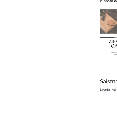
e-pasta a
Saistī
Notikumi: