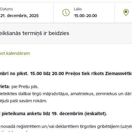
Datums
Laiks
21. decembris, 2025
15.00–20.00
eikšanās termiņš ir beidzies
not kalendāram
brī no plkst. 15.00 līdz 20.00 Preiļos tiek rīkots Ziemassvētk
vieta:
pie Preiļu pils.
ieteikties dalībai tirgū mājražotājus, amatniekus, zemniekus un dārzk
ējuši paši savām rokām.
et pieteikuma anketu līdz 19. decembrim (ieskaitot).
u novadā reģistrētiem un/vai deklarētiem tirgoties gribētājiem (u