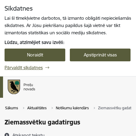
Pāriet uz lapas saturu
Sīkdatnes
Spied
lai meklētu
Enter
Lai šī tīmekļvietne darbotos, tā izmanto obligāti nepieciešamās
sīkdatnes. Ar Jūsu piekrišanu papildus šajā vietnē var tikt
izmantotas statistikas un sociālo mediju sīkdatnes.
Lūdzu, atzīmējiet savu izvēli:
Noraidīt
Apstiprināt visas
Pārvaldīt sīkdatnes
Sākums
Aktualitātes
Notikumu kalendārs
Ziemassvētku gadatir
Ziemassvētku gadatirgus
Atskaņot tekstu