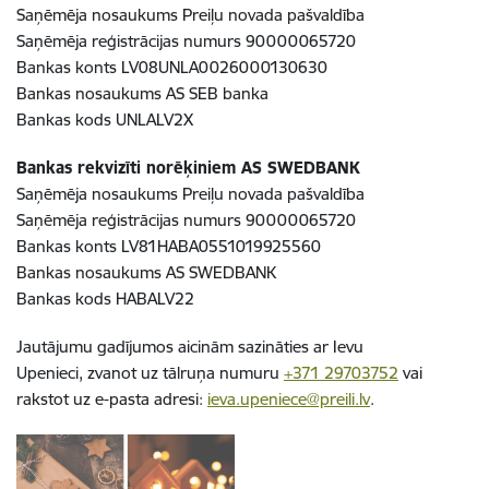
Saņēmēja nosaukums Preiļu novada pašvaldība
Saņēmēja reģistrācijas numurs 90000065720
Bankas konts LV08UNLA0026000130630
Bankas nosaukums AS SEB banka
Bankas kods UNLALV2X
Bankas rekvizīti norēķiniem AS SWEDBANK
Saņēmēja nosaukums Preiļu novada pašvaldība
Saņēmēja reģistrācijas numurs 90000065720
Bankas konts LV81HABA0551019925560
Bankas nosaukums AS SWEDBANK
Bankas kods HABALV22
Jautājumu gadījumos aicinām sazināties ar Ievu
Upenieci, zvanot uz tālruņa numuru
+371 29703752
vai
rakstot uz e-pasta adresi:
ieva.upeniece@preili.lv
.