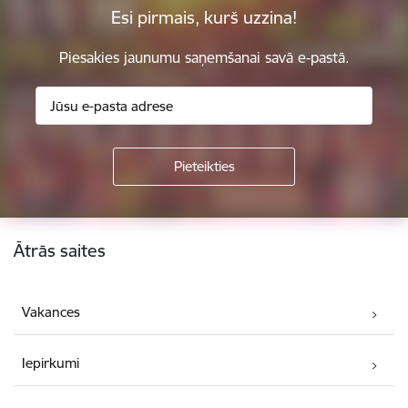
Esi pirmais, kurš uzzina!
Piesakies jaunumu saņemšanai savā e-pastā.
Kājene
Ātrās saites
Vakances
Iepirkumi