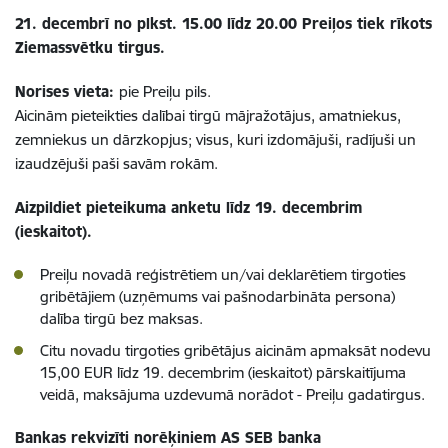
21. decembrī no plkst. 15.00 līdz 20.00 Preiļos tiek rīkots
Ziemassvētku tirgus.
Norises vieta:
pie Preiļu pils.
Aicinām pieteikties dalībai tirgū mājražotājus, amatniekus,
zemniekus un dārzkopjus; visus, kuri izdomājuši, radījuši un
izaudzējuši paši savām rokām.
Aizpildiet pieteikuma anketu līdz 19. decembrim
(ieskaitot).
Preiļu novadā reģistrētiem un/vai deklarētiem tirgoties
gribētājiem (uzņēmums vai pašnodarbināta persona)
dalība tirgū bez maksas.
Citu novadu tirgoties gribētājus aicinām apmaksāt nodevu
15,00 EUR līdz 19. decembrim (ieskaitot) pārskaitījuma
veidā, maksājuma uzdevumā norādot - Preiļu gadatirgus.
Bankas rekvizīti norēķiniem AS SEB banka