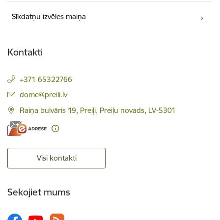
Sīkdatņu izvēles maiņa
Kontakti
+371 65322766
E-pasts:
dome@preili.lv
Raiņa bulvāris 19, Preiļi, Preiļu novads, LV-5301
Visi kontakti
Sekojiet mums