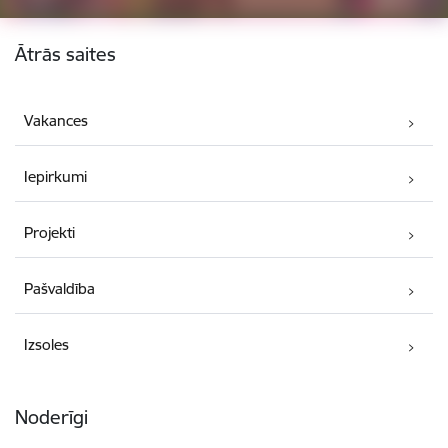
Kājene
Ātrās saites
Vakances
Iepirkumi
Projekti
Pašvaldība
Izsoles
Noderīgi