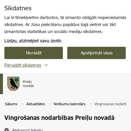
Pāriet uz lapas saturu
Sīkdatnes
Spied
lai meklētu
Enter
Lai šī tīmekļvietne darbotos, tā izmanto obligāti nepieciešamās
sīkdatnes. Ar Jūsu piekrišanu papildus šajā vietnē var tikt
izmantotas statistikas un sociālo mediju sīkdatnes.
Lūdzu, atzīmējiet savu izvēli:
Noraidīt
Apstiprināt visas
Pārvaldīt sīkdatnes
Sākums
Aktualitātes
Notikumu kalendārs
Vingrošanas nodarbība
Vingrošanas nodarbības Preiļu novadā
Atskaņot tekstu