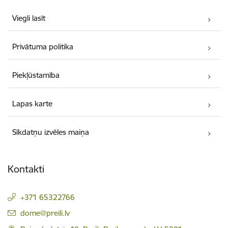
Viegli lasīt
Privātuma politika
Piekļūstamība
Lapas karte
Sīkdatņu izvēles maiņa
Kontakti
+371 65322766
E-pasts:
dome@preili.lv