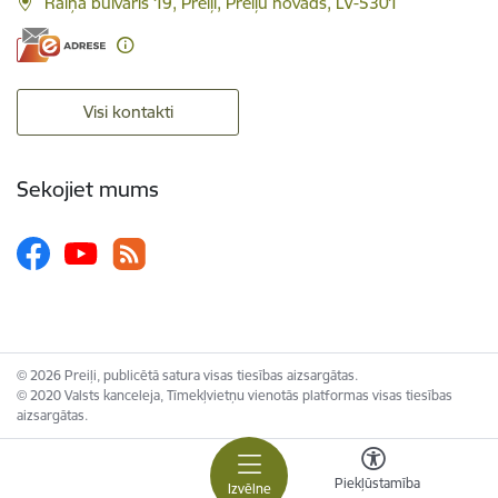
Raiņa bulvāris 19, Preiļi, Preiļu novads, LV-5301
Visi kontakti
Sekojiet mums
© 2026 Preiļi, publicētā satura visas tiesības aizsargātas.
© 2020 Valsts kanceleja, Tīmekļvietņu vienotās platformas visas tiesības
aizsargātas.
Piekļūstamība
Izvēlne