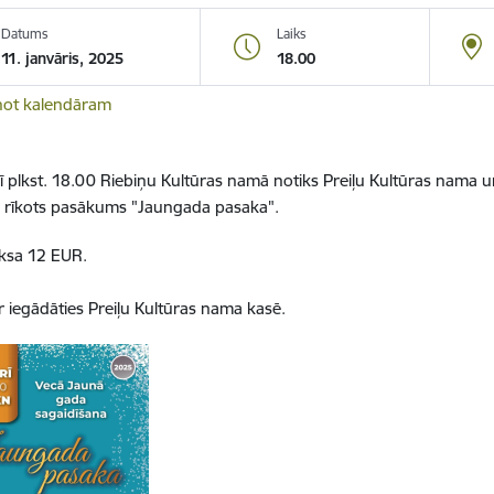
Datums
Laiks
11. janvāris, 2025
18.00
not kalendāram
r
ī
plkst. 18.00 Riebi
ņ
u Kultūras namā notiks
Preiļu Kultūras nama
u
 r
ī
kots pas
ā
kums "Jaungada pasaka".
aksa 12 EUR.
r ieg
ā
d
ā
ties Prei
ļ
u Kult
ū
ras nama kas
ē
.