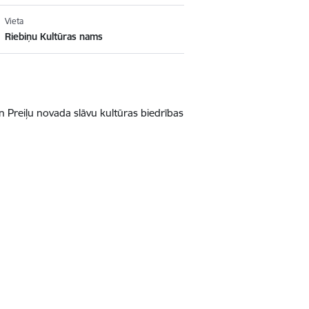
Vieta
Riebiņu Kultūras nams
n Prei
ļ
u novada sl
ā
vu kult
ū
ras biedr
ī
bas