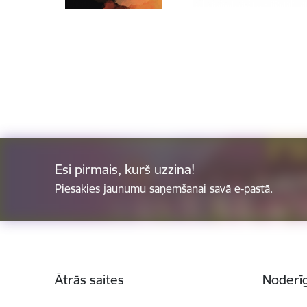
Esi pirmais, kurš uzzina!
Piesakies jaunumu saņemšanai savā e-pastā.
Kājene
Ātrās saites
Noderīg