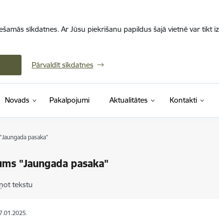
iešamās sīkdatnes. Ar Jūsu piekrišanu papildus šajā vietnē var tikt i
Pārvaldīt sīkdatnes
Novads
Pakalpojumi
Aktualitātes
Kontakti
"Jaungada pasaka"
ums "Jaungada pasaka"
ņot tekstu
07.01.2025.