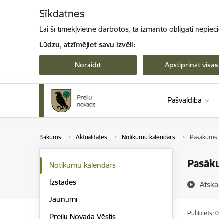
Pāriet uz lapas saturu
Sīkdatnes
Lai šī tīmekļvietne darbotos, tā izmanto obligāti nepiec
Lūdzu, atzīmējiet savu izvēli:
Noraidīt
Apstiprināt visas
Pašvaldība
Sākums
Aktualitātes
Notikumu kalendārs
Pasākums 
Pasāk
Notikumu kalendārs
Izstādes
Atska
Jaunumi
Publicēts: 
Preiļu Novada Vēstis