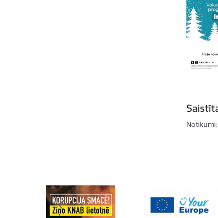
Saistī
Notikumi: