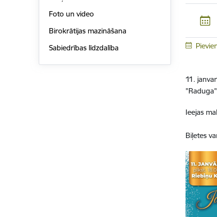
Foto un video
Birokrātijas mazināšana
Pievie
Sabiedrības līdzdalība
11. janva
"Raduga"
Ieejas m
Bi
ļ
etes va