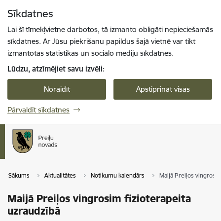
Pāriet uz lapas saturu
Sīkdatnes
Spied
lai meklētu
Enter
Lai šī tīmekļvietne darbotos, tā izmanto obligāti nepieciešamās
sīkdatnes. Ar Jūsu piekrišanu papildus šajā vietnē var tikt
izmantotas statistikas un sociālo mediju sīkdatnes.
Lūdzu, atzīmējiet savu izvēli:
Noraidīt
Apstiprināt visas
Pārvaldīt sīkdatnes
Sākums
Aktualitātes
Notikumu kalendārs
Maijā Preiļos vingrosim
Maijā Preiļos vingrosim fizioterapeita
uzraudzībā