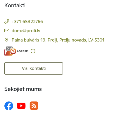
Kontakti
+371 65322766
E-pasts:
dome@preili.lv
Raiņa bulvāris 19, Preiļi, Preiļu novads, LV-5301
Visi kontakti
Sekojiet mums