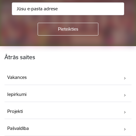
Kājene
Ātrās saites
Vakances
Iepirkumi
Projekti
Pašvaldība