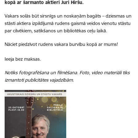
kopā ar šarmanto aktieri Juri Hiršu.
Vakars solās būt sirsnīgs un noskaņām bagāts – dziesmas un
stāsti aktiera izpildījumā rudens gaismā veidos vienotu stāstu
par cilvēkiem, satikšanos un bibliotēkas ceļu laikā.
Nāciet piedzīvot rudens vakara burvību kopā ar mums!
Ieeja b
ez maksas.
Notiks fotografēšana un filmēšana. Foto, video materiāli tiks
izmantoti publicitātes vajadzībām.