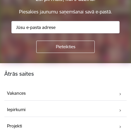
Piesakies jaunumu saņemšanai savā e-pastā.
Kājene
Ātrās saites
Vakances
Iepirkumi
Projekti