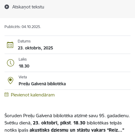
Atskaņot tekstu
Publicēts: 04.10.2025.
Datums
23. oktobris, 2025
Laiks
18.30
Vieta
Preiļu Galvenā bibliotēka
Pievienot kalendāram
Šoruden Preiļu Galvenā bibliotēka atzīmē savu 95. gadadienu.
Svētku dienā,
23. oktobrī, plkst
.
18.30
bibliotēkas telpās
notiks īpašs
akustisks dziesmu un stāstu vakars “Reiz...”