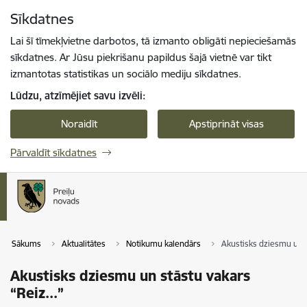
Pāriet uz lapas saturu
Sīkdatnes
Spied
lai meklētu
Enter
Lai šī tīmekļvietne darbotos, tā izmanto obligāti nepieciešamās
sīkdatnes. Ar Jūsu piekrišanu papildus šajā vietnē var tikt
izmantotas statistikas un sociālo mediju sīkdatnes.
Lūdzu, atzīmējiet savu izvēli:
Noraidīt
Apstiprināt visas
Pārvaldīt sīkdatnes
Sākums
Aktualitātes
Notikumu kalendārs
Akustisks dziesmu un st
Akustisks dziesmu un stāstu vakars
“Reiz...”