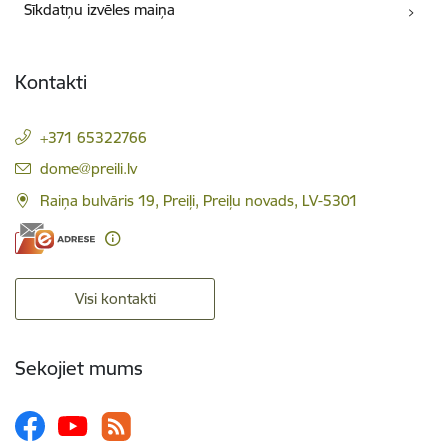
Sīkdatņu izvēles maiņa
Kontakti
+371 65322766
E-pasts:
dome@preili.lv
Raiņa bulvāris 19, Preiļi, Preiļu novads, LV-5301
Visi kontakti
Sekojiet mums