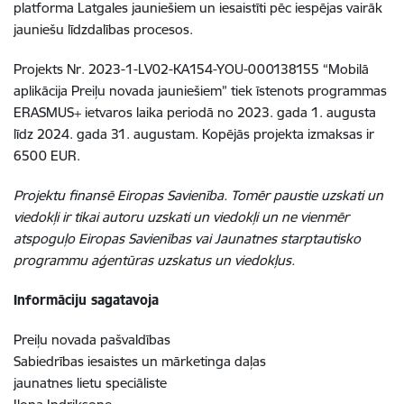
platforma Latgales jauniešiem un iesaistīti pēc iespējas vairāk
jauniešu līdzdalības procesos.
Projekts Nr. 2023-1-LV02-KA154-YOU-000138155 “Mobilā
aplikācija Preiļu novada jauniešiem” tiek īstenots programmas
ERASMUS+ ietvaros laika periodā no 2023. gada 1. augusta
līdz 2024. gada 31. augustam. Kopējās projekta izmaksas ir
6500 EUR.
Projektu finansē Eiropas Savienība. Tomēr paustie uzskati un
viedokļi ir tikai autoru uzskati un viedokļi un ne vienmēr
atspoguļo Eiropas Savienības vai Jaunatnes starptautisko
programmu aģentūras uzskatus un viedokļus.
Informāciju sagatavoja
Preiļu novada pašvaldības
Sabiedrības iesaistes un mārketinga daļas
jaunatnes lietu speciāliste