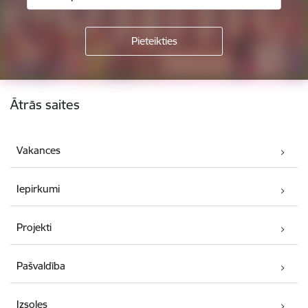
Kājene
Ātrās saites
Vakances
Iepirkumi
Projekti
Pašvaldība
Izsoles