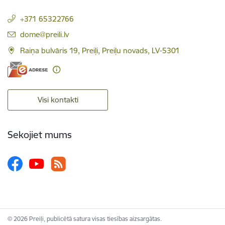
+371 65322766
E-pasts:
dome@preili.lv
Raiņa bulvāris 19, Preiļi, Preiļu novads, LV-5301
Visi kontakti
Sekojiet mums
© 2026 Preiļi, publicētā satura visas tiesības aizsargātas.