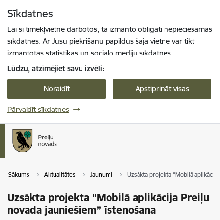
Pāriet uz lapas saturu
Sīkdatnes
Spied
lai meklētu
Enter
Lai šī tīmekļvietne darbotos, tā izmanto obligāti nepieciešamās
sīkdatnes. Ar Jūsu piekrišanu papildus šajā vietnē var tikt
izmantotas statistikas un sociālo mediju sīkdatnes.
Lūdzu, atzīmējiet savu izvēli:
Noraidīt
Apstiprināt visas
Pārvaldīt sīkdatnes
Sākums
Aktualitātes
Jaunumi
Uzsākta projekta “Mobilā aplikācij
Uzsākta projekta “Mobilā aplikācija Preiļu
novada jauniešiem” īstenošana