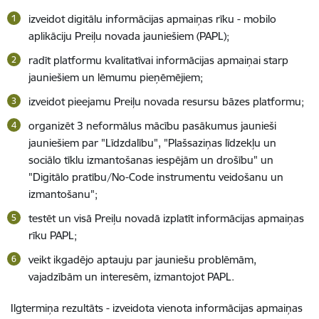
izveidot digitālu informācijas apmaiņas rīku - mobilo
aplikāciju Preiļu novada jauniešiem (PAPL);
radīt platformu kvalitatīvai informācijas apmaiņai starp
jauniešiem un lēmumu pieņēmējiem;
izveidot pieejamu Preiļu novada resursu bāzes platformu;
organizēt 3 neformālus mācību pasākumus jaunieši
jauniešiem par "Līdzdalību", "Plašsaziņas līdzekļu un
sociālo tīklu izmantošanas iespējām un drošību" un
"Digitālo pratību/No-Code instrumentu veidošanu un
izmantošanu";
testēt un visā Preiļu novadā izplatīt informācijas apmaiņas
rīku PAPL;
veikt ikgadējo aptauju par jauniešu problēmām,
vajadzībām un interesēm, izmantojot PAPL.
Ilgtermiņa rezultāts - izveidota vienota informācijas apmaiņas