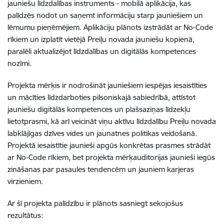
jauniešu līdzdalības instruments - mobilā aplikācija, kas
palīdzēs nodot un saņemt informāciju starp jauniešiem un
lēmumu pieņēmējiem. Aplikāciju plānots izstrādāt ar No-Code
rīkiem un izplatīt vietējā Preiļu novada jauniešu kopienā,
paralēli aktualizējot līdzdalības un digitālās kompetences
nozīmi.
Projekta mērķis ir nodrošināt jauniešiem iespējas iesaistīties
un mācīties līdzdarboties pilsoniskajā sabiedrībā, attīstot
jauniešu digitālās kompetences un plašsaziņas līdzekļu
lietotprasmi, kā arī veicināt viņu aktīvu līdzdalību Preiļu novada
labklājīgas dzīves vides un jaunatnes politikas veidošanā.
Projektā iesaistītie jaunieši apgūs konkrētas prasmes strādāt
ar No-Code rīkiem, bet projekta mērķauditorijas jaunieši iegūs
zināšanas par pasaules tendencēm un jauniem karjeras
virzieniem.
Ar šī projekta palīdzību ir plānots sasniegt sekojošus
rezultātus: