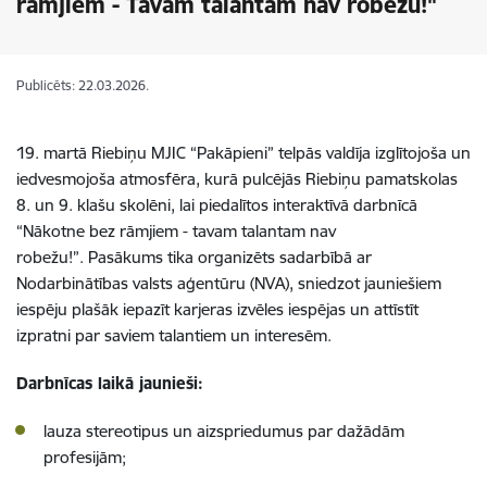
rāmjiem - Tavam talantam nav robežu!"
Publicēts: 22.03.2026.
19. martā Riebiņu MJIC “Pakāpieni” telpās valdīja izglītojoša un
iedvesmojoša atmosfēra, kurā pulcējās Riebiņu pamatskolas
8. un 9. klašu skolēni, lai piedalītos interaktīvā darbnīcā
“Nākotne bez rāmjiem - tavam talantam nav
robežu!”.
Pasākums tika organizēts sadarbībā ar
Nodarbinātības valsts aģentūru (NVA), sniedzot jauniešiem
iespēju plašāk iepazīt karjeras izvēles iespējas un attīstīt
izpratni par saviem talantiem un interesēm.
Darbnīcas laikā jaunieši:
lauza stereotipus un aizspriedumus par dažādām
profesijām;