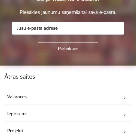
Piesakies jaunumu saņemšanai savā e-pastā.
Kājene
Ātrās saites
Vakances
Iepirkumi
Projekti