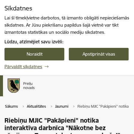
Pāriet uz lapas saturu
Sīkdatnes
Spied
lai meklētu
Enter
Lai šī tīmekļvietne darbotos, tā izmanto obligāti nepieciešamās
sīkdatnes. Ar Jūsu piekrišanu papildus šajā vietnē var tikt
izmantotas statistikas un sociālo mediju sīkdatnes.
Lūdzu, atzīmējiet savu izvēli:
Noraidīt
Apstiprināt visas
Pārvaldīt sīkdatnes
Sākums
Aktualitātes
Jaunumi
Riebiņu MJIC "Pakāpieni" notika in
Riebiņu MJIC "Pakāpieni" notika
interaktīva darbnīca "Nākotne bez