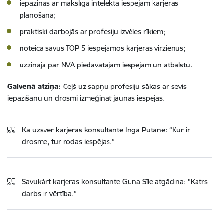
iepazinās ar mākslīgā intelekta iespējām karjeras
plānošanā;
praktiski darbojās ar profesiju izvēles rīkiem;
noteica savus TOP 5 iespējamos karjeras virzienus;
uzzināja par NVA piedāvātajām iespējām un atbalstu.
Galvenā atziņa:
Ceļš uz sapņu profesiju sākas ar sevis
iepazīšanu un drosmi izmēģināt jaunas iespējas.
Kā uzsver karjeras konsultante Inga Putāne:
“Kur ir
drosme, tur rodas iespējas.”
Savukārt karjeras konsultante Guna Sīle atgādina:
“Katrs
darbs ir vērtība.”