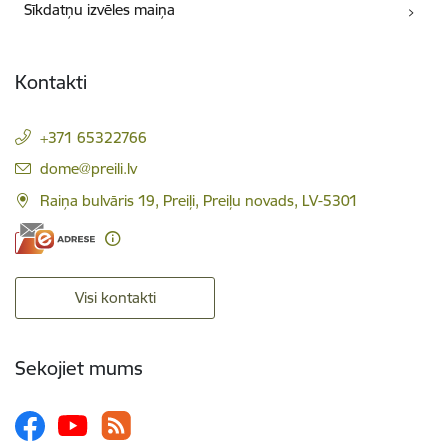
Sīkdatņu izvēles maiņa
Kontakti
+371 65322766
E-pasts:
dome@preili.lv
Raiņa bulvāris 19, Preiļi, Preiļu novads, LV-5301
Visi kontakti
Sekojiet mums