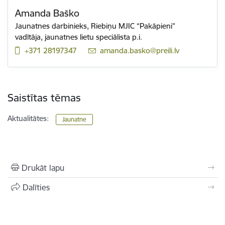
Amanda Baško
Jaunatnes darbinieks,
Riebiņu MJIC “Pakāpieni”
vadītāja, jaunatnes lietu speciālista p.i.
+371 28197347
E-pasts:
amanda.basko@preili.lv
Saistītas tēmas
Aktualitātes:
Jaunatne
Drukāt lapu
Dalīties