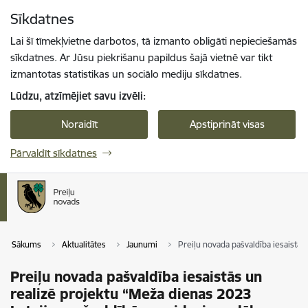
Pāriet uz lapas saturu
Sīkdatnes
Spied
lai meklētu
Enter
Lai šī tīmekļvietne darbotos, tā izmanto obligāti nepieciešamās
sīkdatnes. Ar Jūsu piekrišanu papildus šajā vietnē var tikt
izmantotas statistikas un sociālo mediju sīkdatnes.
Lūdzu, atzīmējiet savu izvēli:
Noraidīt
Apstiprināt visas
Pārvaldīt sīkdatnes
Sākums
Aktualitātes
Jaunumi
Preiļu novada pašvaldība iesaistās
Preiļu novada pašvaldība iesaistās un
realizē projektu “Meža dienas 2023