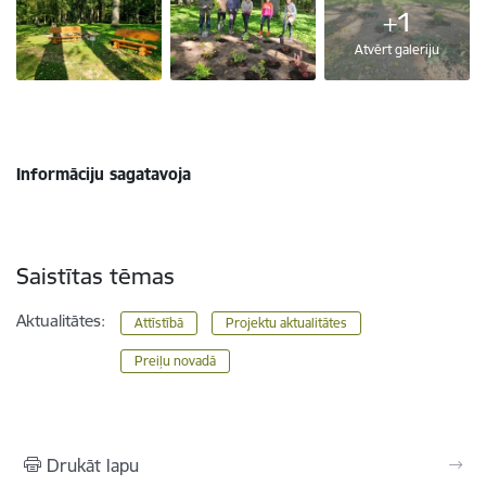
+1
Atvērt galeriju
Informāciju sagatavoja
Saistītas tēmas
Aktualitātes:
Attīstībā
Projektu aktualitātes
Preiļu novadā
Drukāt lapu