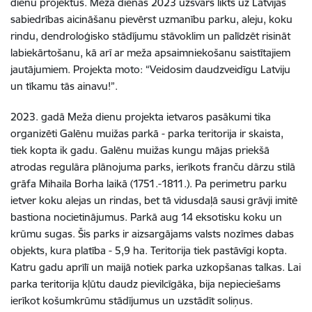
dienu projektus. Meža dienās 2023 uzsvars likts uz Latvijas
sabiedrības aicināšanu pievērst uzmanību parku, aleju, koku
rindu, dendroloģisko stādījumu stāvoklim un palīdzēt risināt
labiekārtošanu, kā arī ar meža apsaimniekošanu saistītajiem
jautājumiem. Projekta moto: “Veidosim daudzveidīgu Latviju
un tīkamu tās ainavu!”.
2023. gadā Meža dienu projekta ietvaros pasākumi tika
organizēti Galēnu muižas parkā - parka teritorija ir skaista,
tiek kopta ik gadu. Galēnu muižas kungu mājas priekšā
atrodas regulāra plānojuma parks, ierīkots franču dārzu stilā
grāfa Mihaila Borha laikā (1751.-1811.). Pa perimetru parku
ietver koku alejas un rin
das, bet tā vidusdaļā sausi grāvji imitē
bastiona nocietinājumus. Parkā aug 14 eksotisku koku un
krūmu sugas. Šis parks ir aizsargājams valsts nozīmes dabas
objekts, kura platība - 5,9 ha. Teritorija tiek pastāvīgi kopta.
Katru gadu aprīlī un maijā notiek parka uzkopšanas talkas.
Lai
parka teritorija kļūtu daudz pievilcīgāka, bija nepieciešams
ierīkot košumkrūmu stādījumus un uzstādīt soliņus.