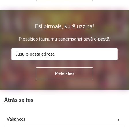
Esi pirmais, kurš uzzina!
Piesakies jaunumu saņemšanai savā e-pastā.
Kājene
Ātrās saites
Vakances