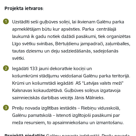
Projekta ietvaros
:
Uzstādīti seši guļbūves soliņi, lai ikvienam Galēnu parka
apmeklētājam būtu kur apsēsties. Parka centrālajā
laukumā ik gadu notiek dažādi pasākumi, tiek organizētas
Līgo svētku svinības, Bērtuļdienu jampadrači, zaļumballes,
tautas dziesmu un deju sadziedāšanās, sadejošanās
svētki.
Iegādāti 133 jauni dekoratīvie kociņi un
košumkrūmi stādījumu veidošanai Galēnu parka teritorijā.
Krūmi un košumstādi iegādāti AS “Latvijas valsts meži”
Kalsnavas kokaudzētāvā. Guļbūves soliņus izgatavoja
saimnieciskās darbības veicējs Jānis Mālnieks.
Preiļu novada izglītības iestādēs – Riebiņu vidusskolā,
Galēnu pamatskolā – īstenoti izglītojoši pasākumi par
meža resursiem, to apsaimniekošanu un izmantošanu.
Projektā piedalījās
Galēnu pagasta iedzīvotāji, Preiļu novada