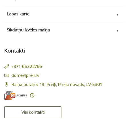
Lapas karte
Sīkdatņu izvēles maiņa
Kontakti
+371 65322766
E-pasts:
dome@preili.lv
Raiņa bulvāris 19, Preiļi, Preiļu novads, LV-5301
Visi kontakti