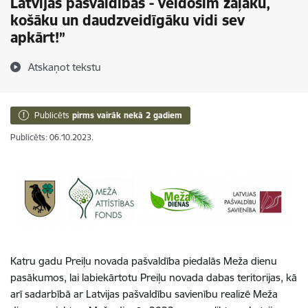
Latvijas pašvaldībās - veidosim zaļāku,
košāku un daudzveidīgāku vidi sev
apkārt!”
Atskaņot tekstu
Publicēts
pirms vairāk nekā 2 gadiem
Publicēts: 06.10.2023.
Katru gadu Preiļu novada pašvaldība piedalās Meža dienu
pasākumos, lai labiekārtotu Preiļu novada dabas teritorijas, kā
arī sadarbībā ar Latvijas pašvaldību savienību realizē Meža