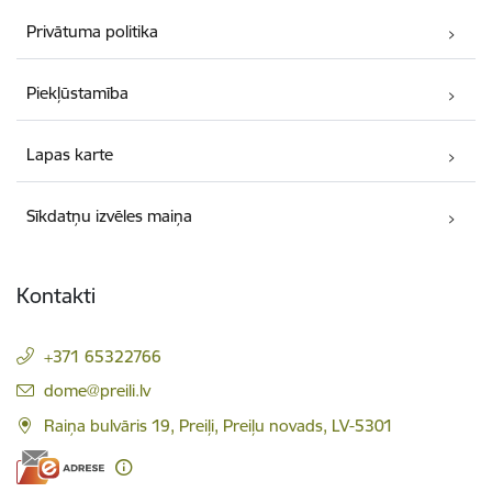
Privātuma politika
Piekļūstamība
Lapas karte
Sīkdatņu izvēles maiņa
Kontakti
+371 65322766
E-pasts:
dome@preili.lv
Raiņa bulvāris 19, Preiļi, Preiļu novads, LV-5301