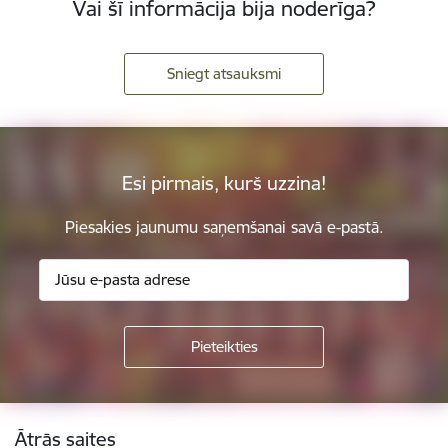
Vai šī informācija bija noderīga?
Sniegt atsauksmi
Esi pirmais, kurš uzzina!
Piesakies jaunumu saņemšanai savā e-pastā.
Kājene
Ātrās saites