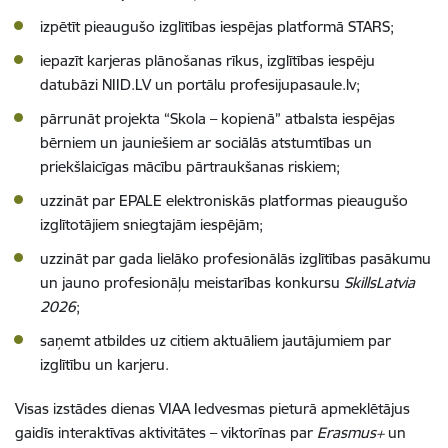
izpētīt pieaugušo izglītības iespējas platformā STARS;
iepazīt karjeras plānošanas rīkus, izglītības iespēju
datubāzi NIID.LV un portālu profesijupasaule.lv;
pārrunāt projekta “Skola – kopienā” atbalsta iespējas
bērniem un jauniešiem ar sociālās atstumtības un
priekšlaicīgas mācību pārtraukšanas riskiem;
uzzināt par EPALE elektroniskās platformas pieaugušo
izglītotājiem sniegtajām iespējām;
uzzināt par gada lielāko profesionālās izglītības pasākumu
un jauno profesionāļu meistarības konkursu
SkillsLatvia
2026
;
saņemt atbildes uz citiem aktuāliem jautājumiem par
izglītību un karjeru.
Visas izstādes dienas VIAA Iedvesmas pieturā apmeklētājus
gaidīs interaktīvas aktivitātes – viktorīnas par
Erasmus+
un