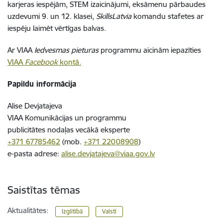
karjeras iespējām, STEM izaicinājumi, eksāmenu pārbaudes
uzdevumi 9. un 12. klasei,
SkillsLatvia
komandu stafetes ar
iespēju laimēt vērtīgas balvas.
Ar VIAA
Iedvesmas pieturas
programmu aicinām iepazīties
VIAA
Facebook
kontā.
Papildu informācija
Alise Devjatajeva
VIAA Komunikācijas un programmu
publicitātes nodaļas vecākā eksperte
+371 67785462
(mob.
+371 22008908
)
e-pasta adrese:
alise.devjatajeva@viaa.gov.lv
Saistītas tēmas
Aktualitātes:
Izglītībā
Valstī