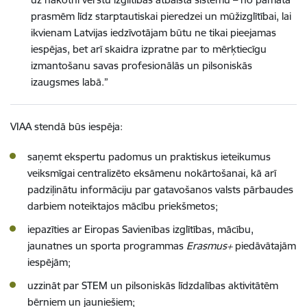
prasmēm līdz starptautiskai pieredzei un mūžizglītībai, lai
ikvienam Latvijas iedzīvotājam būtu ne tikai pieejamas
iespējas, bet arī skaidra izpratne par to mērķtiecīgu
izmantošanu savas profesionālās un pilsoniskās
izaugsmes labā.”
VIAA stendā būs iespēja:
saņemt ekspertu padomus un praktiskus ieteikumus
veiksmīgai centralizēto eksāmenu nokārtošanai, kā arī
padziļinātu informāciju par gatavošanos valsts pārbaudes
darbiem noteiktajos mācību priekšmetos;
iepazīties ar Eiropas Savienības izglītības, mācību,
jaunatnes un sporta programmas
Erasmus+
piedāvātajām
iespējām;
uzzināt par STEM un pilsoniskās līdzdalības aktivitātēm
bērniem un jauniešiem;