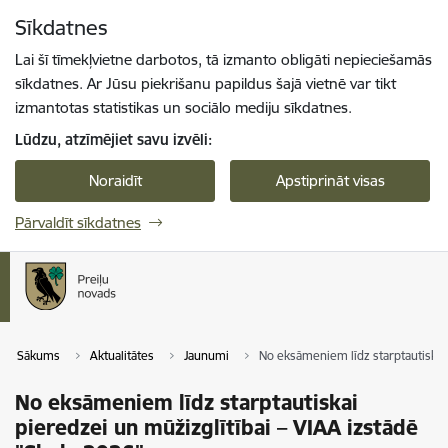
Pāriet uz lapas saturu
Sīkdatnes
Spied
lai meklētu
Enter
Lai šī tīmekļvietne darbotos, tā izmanto obligāti nepieciešamās
sīkdatnes. Ar Jūsu piekrišanu papildus šajā vietnē var tikt
izmantotas statistikas un sociālo mediju sīkdatnes.
Lūdzu, atzīmējiet savu izvēli:
Noraidīt
Apstiprināt visas
Pārvaldīt sīkdatnes
Sākums
Aktualitātes
Jaunumi
No eksāmeniem līdz starptautiskai 
No eksāmeniem līdz starptautiskai
pieredzei un mūžizglītībai – VIAA izstādē