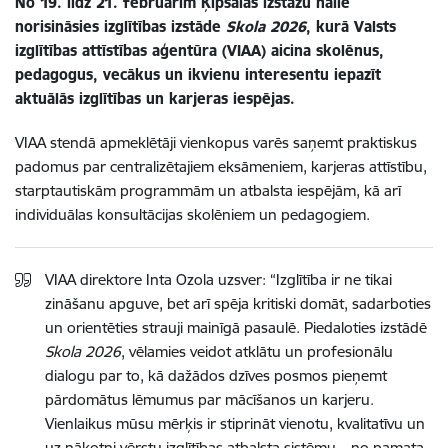
No 19. līdz 21. februārim Ķīpsalas izstāžu hallē
norisināsies izglītības izstāde
Skola 2026
, kurā Valsts
izglītības attīstības aģentūra (VIAA) aicina skolēnus,
pedagogus, vecākus un ikvienu interesentu iepazīt
aktuālās izglītības un karjeras iespējas.
VIAA stendā apmeklētāji vienkopus varēs saņemt praktiskus
padomus par centralizētajiem eksāmeniem, karjeras attīstību,
starptautiskām programmām un atbalsta iespējām, kā arī
individuālas konsultācijas skolēniem un pedagogiem.
VIAA direktore Inta Ozola uzsver: “Izglītība ir ne tikai
zināšanu apguve, bet arī spēja kritiski domāt, sadarboties
un orientēties strauji mainīgā pasaulē. Piedaloties izstādē
Skola 2026
, vēlamies veidot atklātu un profesionālu
dialogu par to, kā dažādos dzīves posmos pieņemt
pārdomātus lēmumus par mācīšanos un karjeru.
Vienlaikus mūsu mērķis ir stiprināt vienotu, kvalitatīvu un
uz nākotni vērstu izglītības atbalsta sistēmu – no pamata