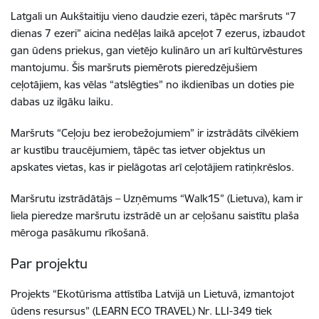
Latgali un Aukštaitiju vieno daudzie ezeri, tāpēc maršruts “7
dienas 7 ezeri” aicina nedēļas laikā apceļot 7 ezerus, izbaudot
gan ūdens priekus, gan vietējo kulināro un arī kultūrvēstures
mantojumu. Šis maršruts piemērots pieredzējušiem
ceļotājiem, kas vēlas “atslēgties” no ikdienības un doties pie
dabas uz ilgāku laiku.
Maršruts “Ceļoju bez ierobežojumiem” ir izstrādāts cilvēkiem
ar kustību traucējumiem, tāpēc tas ietver objektus un
apskates vietas, kas ir pielāgotas arī ceļotājiem ratiņkrēslos.
Maršrutu izstrādātājs – Uzņēmums “Walk15” (Lietuva), kam ir
liela pieredze maršrutu izstrādē un ar ceļošanu saistītu plaša
mēroga pasākumu rīkošanā.
Par projektu
Projekts “Ekotūrisma attīstība Latvijā un Lietuvā, izmantojot
ūdens resursus” (LEARN ECO TRAVEL) Nr. LLI-349 tiek