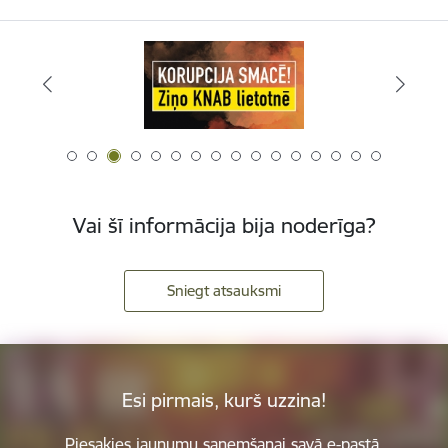
Vai šī informācija bija noderīga?
Sniegt atsauksmi
Esi pirmais, kurš uzzina!
Piesakies jaunumu saņemšanai savā e-pastā.