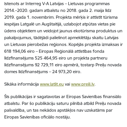
īstenots ar Interreg V-A Latvijas – Lietuvas programmas
2014.–2020. gadam atbalstu no 2018. gada 2. maija līdz
2019. gada 1. novembrim. Projekta mērķis ir attīstīt tūrisma
iespējas Latgalē un Augštaitijā, uzlabojot atpūtas vietas pie
ūdens objektiem un veidojot jaunus ekotūrisma produktus un
pakalpojumus, tādējādi palielinot apmeklētāju skaitu Latvijas
un Lietuvas pierobežas reģionos. Kopējās projekta izmaksas ir
618 194,06 eiro – Eiropas Reģionālā attīstības fonda
līdzfinansējums 525 464,95 eiro un projekta partneru
līdzfinansējums 92 729,11 eiro apmērā, tostarp Preiļu novada
domes līdzfinansējums – 24 973,20 eiro.
Sīkāka informācija
www.latlit.eu
vai
www.preili.lv
.
Šīs publikācijas ir sagatavotas ar Eiropas Savienības finansiālo
atbalstu. Par šo publikāciju saturu pilnībā atbild Preiļu novada
pašvaldība, un tas nekādos apstākļos nav uzskatāms par
Eiropas Savienības oficiālo nostāju.