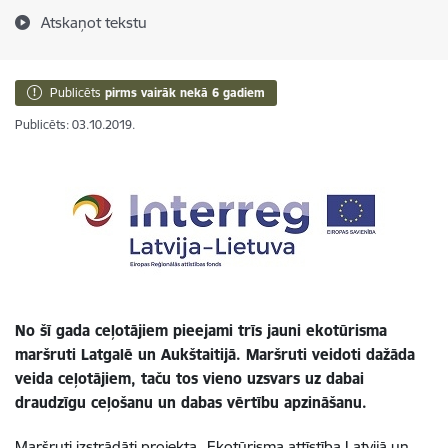
Atskaņot tekstu
Publicēts
pirms vairāk nekā 6 gadiem
Publicēts: 03.10.2019.
No šī gada ceļotājiem pieejami trīs jauni ekotūrisma
maršruti Latgalē un Aukštaitijā. Maršruti veidoti dažāda
veida ceļotājiem, taču tos vieno uzsvars uz dabai
draudzīgu ceļošanu un dabas vērtību apzināšanu.
Maršruti izstrādāti projekta „Ekotūrisma attīstība Latvijā un