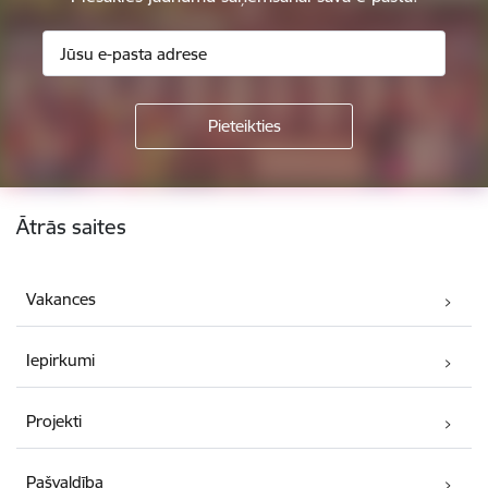
Kājene
Ātrās saites
Vakances
Iepirkumi
Projekti
Pašvaldība