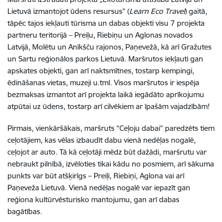
Lietuvā izmantojot ūdens resursus” (
Learn Eco Travel
) gaitā,
tāpēc tajos iekļauti tūrisma un dabas objekti visu 7 projekta
partneru teritorijā – Preiļu, Riebiņu un Aglonas novados
Latvijā, Molētu un Anīkšču rajonos, Paņevežā, kā arī Gražutes
un Sartu reģionālos parkos Lietuvā. Maršrutos iekļauti gan
apskates objekti, gan arī naktsmītnes, tostarp kempingi,
ēdināšanas vietas, muzeji u.tml. Visos maršrutos ir iespēja
bezmaksas izmantot arī projekta laikā iegādāto aprīkojumu
atpūtai uz ūdens, tostarp arī cilvēkiem ar īpašām vajadzībām!
Pirmais, vienkāršākais, maršruts “Ceļoju dabai” paredzēts tiem
ceļotājiem, kas vēlas izbaudīt dabu vienā nedēļas nogalē,
ceļojot ar auto. Tā kā ceļotāji mēdz būt dažādi, maršrutu var
nebraukt pilnībā, izvēloties tikai kādu no posmiem, arī sākuma
punkts var būt atšķirīgs – Preiļi, Riebiņi, Aglona vai arī
Paņeveža Lietuvā. Vienā nedēļas nogalē var iepazīt gan
reģiona kultūrvēsturisko mantojumu, gan arī dabas
bagātības.