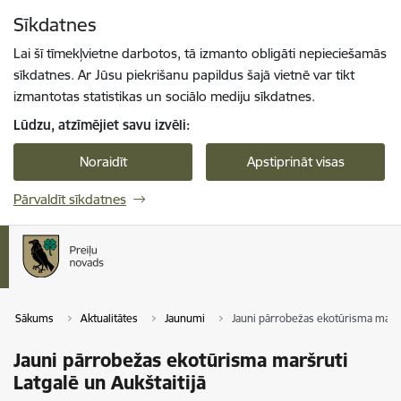
Pāriet uz lapas saturu
Sīkdatnes
Spied
lai meklētu
Enter
Lai šī tīmekļvietne darbotos, tā izmanto obligāti nepieciešamās
sīkdatnes. Ar Jūsu piekrišanu papildus šajā vietnē var tikt
izmantotas statistikas un sociālo mediju sīkdatnes.
Lūdzu, atzīmējiet savu izvēli:
Noraidīt
Apstiprināt visas
Pārvaldīt sīkdatnes
Sākums
Aktualitātes
Jaunumi
Jauni pārrobežas ekotūrisma maršru
Jauni pārrobežas ekotūrisma maršruti
Latgalē un Aukštaitijā