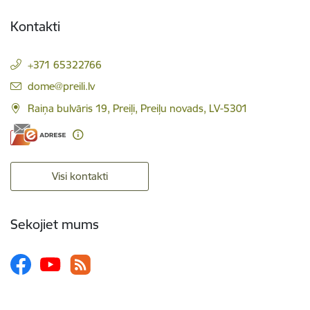
Kontakti
+371 65322766
E-pasts:
dome@preili.lv
Raiņa bulvāris 19, Preiļi, Preiļu novads, LV-5301
Visi kontakti
Sekojiet mums