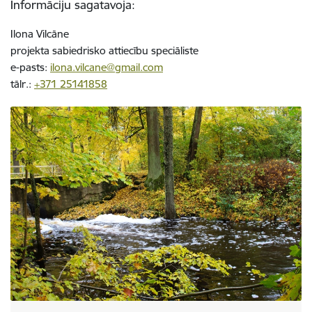
Informāciju sagatavoja:
Ilona Vilcāne
projekta sabiedrisko attiecību speciāliste
e-pasts:
ilona.vilcane@gmail.com
tālr.:
+371 25141858