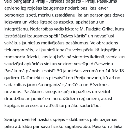
velo pārgājienu Preiļi – Jersikas pagasts – Preiļi. Pasākums
apvieno izglītojošas izaugsmes nodarbības, kas ietver
personīgo izpēti, mērķu uzstādīšanu, kā arī personīgās dzīves
līdzsvara un vides ilgtspējas aspektu apzināšanu un
integrēšanu. Nodarbības vadīs lektore M. Rudzīte-Griķe, kura
izstrādājusi izaugsmes spēli "Dzīves kārtis" un novadījusi
vairākus jauniešus motivējošus pasākumus. Velobrauciens
tiek organizēts, lai jaunieši iepazītu velosipēdu kā ilgtspējīgu
transporta līdzekli, kas ļauj brīvi pārvietoties ikdienā, vienlaikus
saudzējot apkārtējo vidi un veicinot veselīgu dzīvesveidu.
Pasākumā plānots iesaistīt 30 jauniešus vecumā no 14 līdz 18
gadiem. Dalībnieki tiks piesaistīti no Preiļu novada, kā arī no
sadarbības jauniešu organizācijām Cēsu un Rēzeknes
novados. Pasākums sniegs iespēju iepazīties un veidot
draudzību ar jauniešiem no dažādiem reģioniem, atrast
kopīgas intereses un attīstīt turpmāko sadarbību.
Svarīgi ir izvērtēt fiziskās spējas – dalībnieks pats uzņemas
pilnu atbildību par savu fizisko sagatavotību. Pasākuma laikā