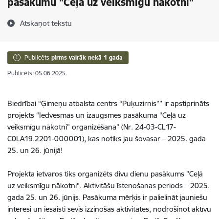
pasākumu "Ceļā uz veiksmīgu nākotni"
Atskaņot tekstu
Publicēts
pirms vairāk nekā 1 gada
Publicēts: 05.06.2025.
Biedrībai “Ģimeņu atbalsta centrs “Puķuzirnis”” ir apstiprināts
projekts “Iedvesmas un izaugsmes pasākuma “Ceļā uz
veiksmīgu nākotni” organizēšana” (Nr. 24-03-CL17-
C0LA19.2201-000001), kas notiks jau šovasar – 2025. gada
25. un 26. jūnijā!
Projekta ietvaros tiks organizēts divu dienu pasākums "Ceļā
uz veiksmīgu nākotni". Aktivitāšu īstenošanas periods – 2025.
gada 25. un 26. jūnijs. Pasākuma mērķis ir palielināt jauniešu
interesi un iesaisti sevis izzinošās aktivitātēs, nodrošinot aktīvu