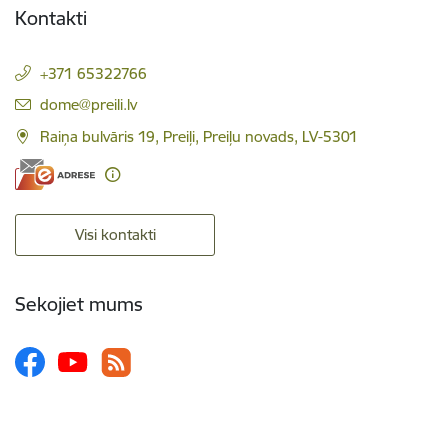
Kontakti
+371 65322766
E-pasts:
dome@preili.lv
Raiņa bulvāris 19, Preiļi, Preiļu novads, LV-5301
Visi kontakti
Sekojiet mums