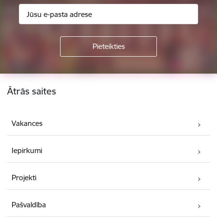
Kājene
Ātrās saites
Vakances
Iepirkumi
Projekti
Pašvaldība