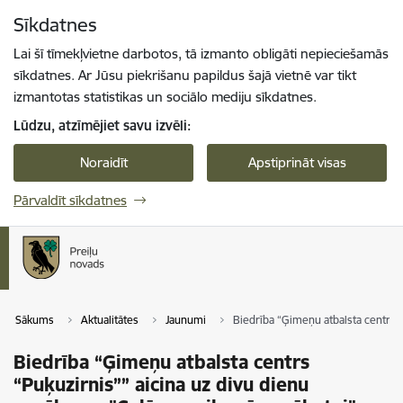
Pāriet uz lapas saturu
Sīkdatnes
Spied
lai meklētu
Enter
Lai šī tīmekļvietne darbotos, tā izmanto obligāti nepieciešamās
sīkdatnes. Ar Jūsu piekrišanu papildus šajā vietnē var tikt
izmantotas statistikas un sociālo mediju sīkdatnes.
Lūdzu, atzīmējiet savu izvēli:
Noraidīt
Apstiprināt visas
Pārvaldīt sīkdatnes
Sākums
Aktualitātes
Jaunumi
Biedrība “Ģimeņu atbalsta centrs 
Biedrība “Ģimeņu atbalsta centrs
“Puķuzirnis”” aicina uz divu dienu