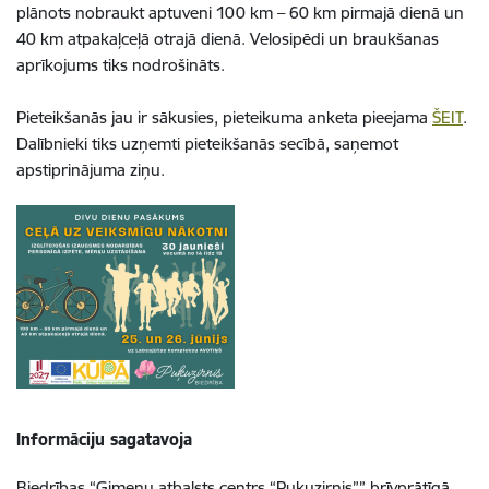
plānots nobraukt aptuveni 100 km – 60 km pirmajā dienā un
40 km atpakaļceļā otrajā dienā. Velosipēdi un braukšanas
aprīkojums tiks nodrošināts.
Pieteikšanās jau ir sākusies, pieteikuma anketa pieejama
ŠEIT
.
Dalībnieki tiks uzņemti pieteikšanās secībā, saņemot
apstiprinājuma ziņu.
Informāciju sagatavoja
Biedrības “Ģimeņu atbalsts centrs “Puķuzirnis”” brīvprātīgā