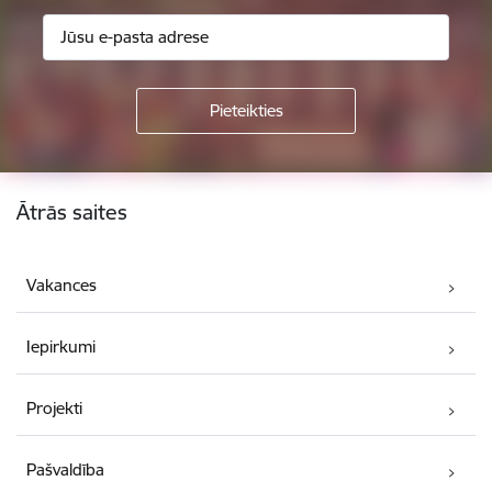
Kājene
Ātrās saites
Vakances
Iepirkumi
Projekti
Pašvaldība