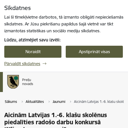
Pāriet uz lapas saturu
Sīkdatnes
Spied
lai meklētu
Enter
Lai šī tīmekļvietne darbotos, tā izmanto obligāti nepieciešamās
sīkdatnes. Ar Jūsu piekrišanu papildus šajā vietnē var tikt
izmantotas statistikas un sociālo mediju sīkdatnes.
Lūdzu, atzīmējiet savu izvēli:
Noraidīt
Apstiprināt visas
Pārvaldīt sīkdatnes
Sākums
Aktualitātes
Jaunumi
Aicinām Latvijas 1.-6. klašu skolē
Aicinām Latvijas 1.-6. klašu skolēnus
piedalīties radošo darbu konkursā