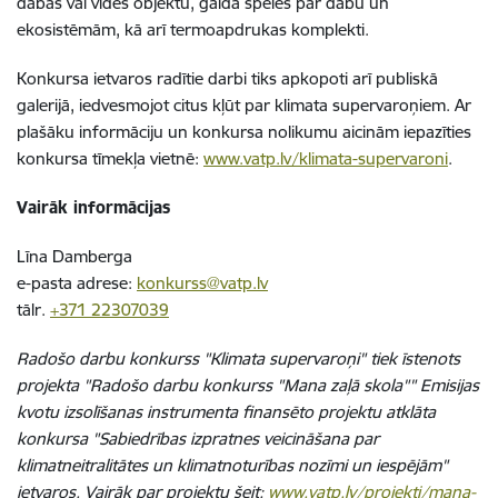
dabas vai vides objektu, galda spēles par dabu un
ekosistēmām, kā arī termoapdrukas komplekti.
Konkursa ietvaros radītie darbi tiks apkopoti arī publiskā
galerijā, iedvesmojot citus kļūt par klimata supervaroņiem. Ar
plašāku informāciju un konkursa nolikumu aicinām iepazīties
konkursa tīmekļa vietnē:
www.vatp.lv/klimata-supervaroni
.
Vairāk informācijas
Līna Damberga
e-pasta adrese:
konkurss@vatp.lv
tālr.
+371 22307039
Radošo darbu konkurss "Klimata supervaroņi" tiek īstenots
projekta "Radošo darbu konkurss "Mana zaļā skola"" Emisijas
kvotu izsolīšanas instrumenta finansēto projektu atklāta
konkursa "Sabiedrības izpratnes veicināšana par
klimatneitralitātes un klimatnoturības nozīmi un iespējām"
ietvaros. Vairāk par projektu šeit:
www.vatp.lv/projekti/mana-