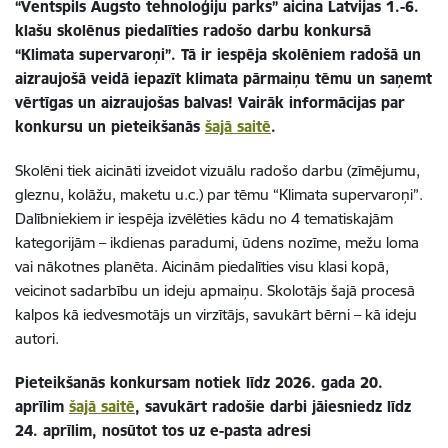
“Ventspils Augsto tehnoloģiju parks” aicina Latvijas 1.-6.
klašu skolēnus piedalīties radošo darbu konkursā
“Klimata supervaroņi”. Tā ir iespēja skolēniem radošā un
aizraujošā veidā iepazīt klimata pārmaiņu tēmu un saņemt
vērtīgas un aizraujošas balvas! Vairāk informācijas par
konkursu un pieteikšanās
šajā saitē
.
Skolēni tiek aicināti izveidot vizuālu radošo darbu (zīmējumu,
gleznu, kolāžu, maketu u.c.) par tēmu “Klimata supervaroņi”.
Dalībniekiem ir iespēja izvēlēties kādu no 4 tematiskajām
kategorijām – ikdienas paradumi, ūdens nozīme, mežu loma
vai nākotnes planēta. Aicinām piedalīties visu klasi kopā,
veicinot sadarbību un ideju apmaiņu. Skolotājs šajā procesā
kalpos kā iedvesmotājs un virzītājs, savukārt bērni – kā ideju
autori.
Pieteikšanās konkursam notiek līdz 2026. gada 20.
aprīlim
šajā saitē
, savukārt radošie darbi jāiesniedz līdz
24. aprīlim, nosūtot tos uz e-pasta adresi