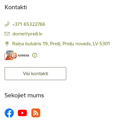
Kontakti
+371 65322766
E-pasts:
dome@preili.lv
Raiņa bulvāris 19, Preiļi, Preiļu novads, LV-5301
Visi kontakti
Sekojiet mums