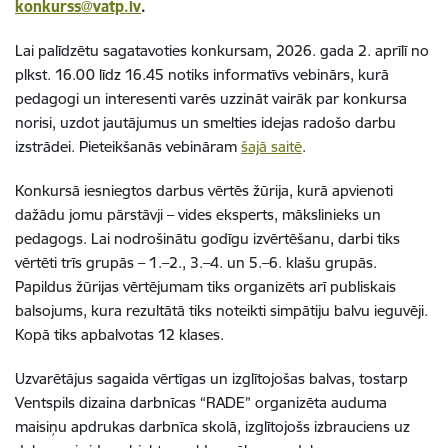
konkurss@vatp.lv
.
Lai palīdzētu sagatavoties konkursam, 2026. gada 2. aprīlī no
plkst. 16.00 līdz 16.45 notiks informatīvs vebinārs, kurā
pedagogi un interesenti varēs uzzināt vairāk par konkursa
norisi, uzdot jautājumus un smelties idejas radošo darbu
izstrādei. Pieteikšanās vebināram
šajā saitē
.
Konkursā iesniegtos darbus vērtēs žūrija, kurā apvienoti
dažādu jomu pārstāvji – vides eksperts, mākslinieks un
pedagogs. Lai nodrošinātu godīgu izvērtēšanu, darbi tiks
vērtēti trīs grupās – 1.–2., 3.–4. un 5.–6. klašu grupās.
Papildus žūrijas vērtējumam tiks organizēts arī publiskais
balsojums, kura rezultātā tiks noteikti simpātiju balvu ieguvēji.
Kopā tiks apbalvotas 12 klases.
Uzvarētājus sagaida vērtīgas un izglītojošas balvas, tostarp
Ventspils dizaina darbnīcas “RADE” organizēta auduma
maisiņu apdrukas darbnīca skolā, izglītojošs izbrauciens uz