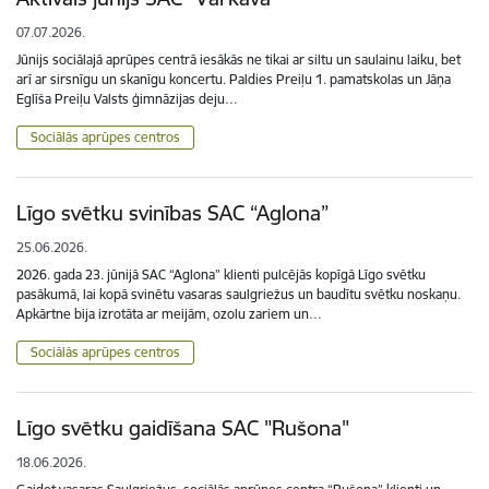
07.07.2026.
Jūnijs sociālajā aprūpes centrā iesākās ne tikai ar siltu un saulainu laiku, bet
arī ar sirsnīgu un skanīgu koncertu. Paldies Preiļu 1. pamatskolas un Jāņa
Eglīša Preiļu Valsts ģimnāzijas deju…
Sociālās aprūpes centros
Līgo svētku svinības SAC “Aglona”
25.06.2026.
2026. gada 23. jūnijā SAC “Aglona” klienti pulcējās kopīgā Līgo svētku
pasākumā, lai kopā svinētu vasaras saulgriežus un baudītu svētku noskaņu.
Apkārtne bija izrotāta ar meijām, ozolu zariem un…
Sociālās aprūpes centros
Līgo svētku gaidīšana SAC "Rušona"
18.06.2026.