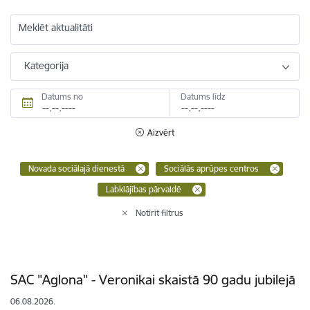
Meklēt aktualitāti
Kategorija
Datums no
Datums līdz
Aizvērt
Novada sociālajā dienestā
Sociālās aprūpes centros
Labklājības pārvaldē
Notīrīt filtrus
SAC "Aglona" - Veronikai skaistā 90 gadu jubilejā
06.08.2026.