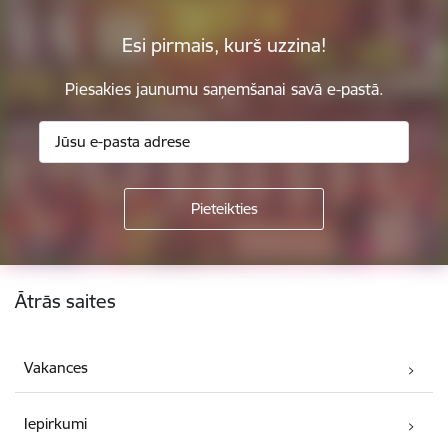
Esi pirmais, kurš uzzina!
Piesakies jaunumu saņemšanai savā e-pastā.
Kājene
Ātrās saites
Vakances
Iepirkumi