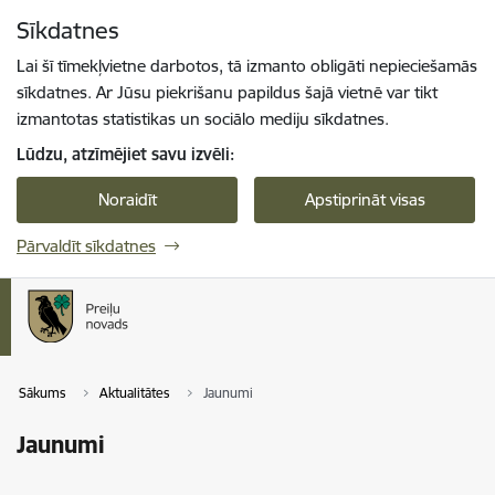
Pāriet uz lapas saturu
Sīkdatnes
Spied
lai meklētu
Enter
Lai šī tīmekļvietne darbotos, tā izmanto obligāti nepieciešamās
sīkdatnes. Ar Jūsu piekrišanu papildus šajā vietnē var tikt
izmantotas statistikas un sociālo mediju sīkdatnes.
Lūdzu, atzīmējiet savu izvēli:
Noraidīt
Apstiprināt visas
Pārvaldīt sīkdatnes
Sākums
Aktualitātes
Jaunumi
Jaunumi