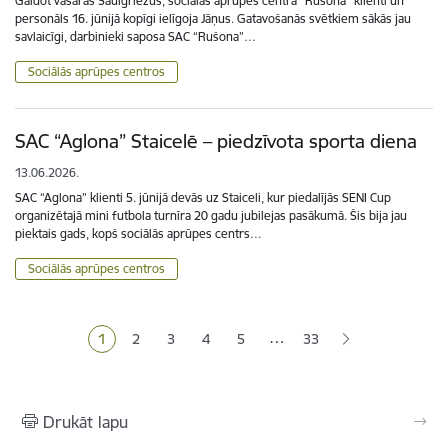
Gaidot vasaras Saulgriežus, sociālās aprūpes centra “Rušona” klienti un
personāls 16. jūnijā kopīgi ielīgoja Jāņus. Gatavošanās svētkiem sākās jau
savlaicīgi, darbinieki saposa SAC “Rušona”…
Sociālās aprūpes centros
SAC “Aglona” Staicelē – piedzīvota sporta diena
13.06.2026.
SAC “Aglona” klienti 5. jūnijā devās uz Staiceli, kur piedalījās SENI Cup
organizētajā mini futbola turnīra 20 gadu jubilejas pasākumā. Šis bija jau
piektais gads, kopš sociālās aprūpes centrs…
Sociālās aprūpes centros
Lapošana
…
1
2
3
4
5
33
Pašreizējā lapa
Lapa
Lapa
Lapa
Lapa
Drukāt lapu