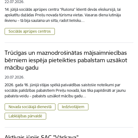
22.07.2026.
14. jūlijā sociālās aprūpes centra “Rušona” klienti devās ekskursijā, lai
apskatītu dažādas Preiļu novada tūrisma vietas. Vasaras diena lutināja
ikvienu – tā bija saulaina un silta, radot lielisku…
Sociālās aprūpes centros
Trūcīgas un maznodrošinātas mājsaimniecības
bērniem iespēja pieteikties pabalstam uzsākot
mācību gadu
20.07.2026.
2026. gada 16. jūnijā stājas spēkā pašvaldības saistošie noteikumi par
sociālās palīdzības pabalstiem Preiļu novadā, kas tika papildināti ar jaunu
pabalsta veidu – pabalsts uzsākot mācību gadu…
Novada sociālajā dienestā
Iedzīvotājiem
Labklājības pārvaldē
Aktīvais jūnijs SAC "Vārkava"