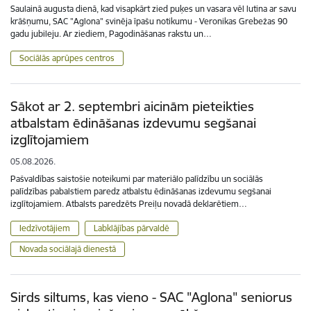
Saulainā augusta dienā, kad visapkārt zied puķes un vasara vēl lutina ar savu
krāšņumu, SAC "Aglona" svinēja īpašu notikumu - Veronikas Grebežas 90
gadu jubileju. Ar ziediem, Pagodināšanas rakstu un…
Sociālās aprūpes centros
Sākot ar 2. septembri aicinām pieteikties
atbalstam ēdināšanas izdevumu segšanai
izglītojamiem
05.08.2026.
Pašvaldības saistošie noteikumi par materiālo palīdzību un sociālās
palīdzības pabalstiem paredz atbalstu ēdināšanas izdevumu segšanai
izglītojamiem. Atbalsts paredzēts Preiļu novadā deklarētiem…
Iedzīvotājiem
Labklājības pārvaldē
Novada sociālajā dienestā
Sirds siltums, kas vieno - SAC "Aglona" seniorus