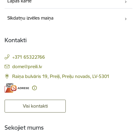
Lapas karte
Sīkdatņu izvēles maiņa
Kontakti
+371 65322766
E-pasts:
dome@preili.lv
Raiņa bulvāris 19, Preiļi, Preiļu novads, LV-5301
Visi kontakti
Sekojiet mums