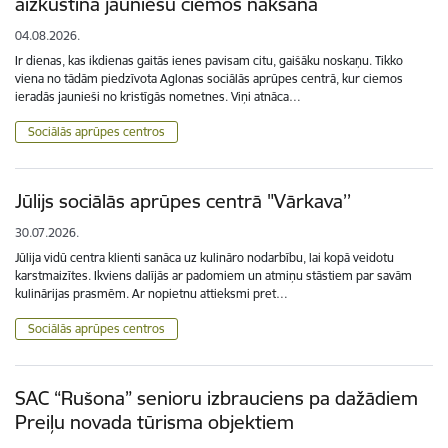
aizkustina jauniešu ciemos nākšana
04.08.2026.
Ir dienas, kas ikdienas gaitās ienes pavisam citu, gaišāku noskaņu. Tikko
viena no tādām piedzīvota Aglonas sociālās aprūpes centrā, kur ciemos
ieradās jaunieši no kristīgās nometnes. Viņi atnāca…
Sociālās aprūpes centros
Jūlijs sociālās aprūpes centrā "Vārkava’’
30.07.2026.
Jūlija vidū centra klienti sanāca uz kulināro nodarbību, lai kopā veidotu
karstmaizītes. Ikviens dalījās ar padomiem un atmiņu stāstiem par savām
kulinārijas prasmēm. Ar nopietnu attieksmi pret…
Sociālās aprūpes centros
SAC “Rušona” senioru izbrauciens pa dažādiem
Preiļu novada tūrisma objektiem