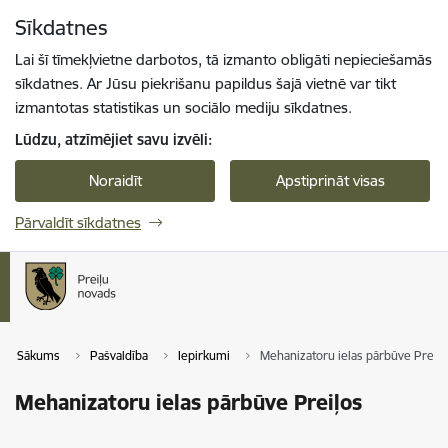
Pāriet uz lapas saturu
Sīkdatnes
Spied
lai meklētu
Enter
Lai šī tīmekļvietne darbotos, tā izmanto obligāti nepieciešamās
sīkdatnes. Ar Jūsu piekrišanu papildus šajā vietnē var tikt
izmantotas statistikas un sociālo mediju sīkdatnes.
Lūdzu, atzīmējiet savu izvēli:
Noraidīt
Apstiprināt visas
Pārvaldīt sīkdatnes
Sākums
Pašvaldība
Iepirkumi
Mehanizatoru ielas pārbūve Preiļo
Mehanizatoru ielas pārbūve Preiļos