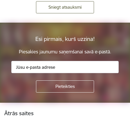
Sniegt atsauksmi
Esi pirmais, kurš uzzina!
Piesakies jaunumu saņemšanai savā e-pastā.
Kājene
Ātrās saites