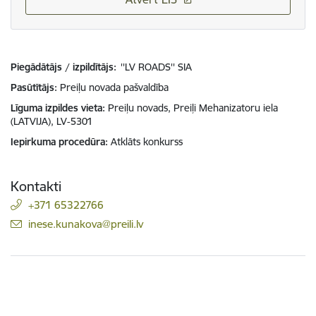
Piegādātājs / izpildītājs:
''LV ROADS'' SIA
Pasūtītājs
Preiļu novada pašvaldība
Līguma izpildes vieta
Preiļu novads, Preiļi Mehanizatoru iela
(LATVIJA), LV-5301
Iepirkuma procedūra
Atklāts konkurss
Kontakti
+371 65322766
E-pasts:
inese.kunakova@preili.lv