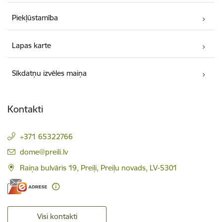
Piekļūstamība
Lapas karte
Sīkdatņu izvēles maiņa
Kontakti
+371 65322766
E-pasts:
dome@preili.lv
Raiņa bulvāris 19, Preiļi, Preiļu novads, LV-5301
Visi kontakti